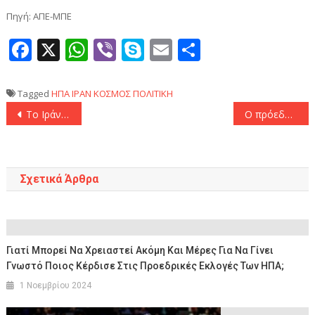
Πηγή: ΑΠΕ-ΜΠΕ
Facebook
X
WhatsApp
Viber
Skype
Email
Μοιραστεί
Tagged
ΗΠΑ
ΙΡΑΝ
ΚΟΣΜΟΣ
ΠΟΛΙΤΙΚΗ
Πλοήγηση
Το Ιράν διακόπτει τις διαπραγματεύσεις με τις ΗΠΑ
Ο πρόεδρος Τραμπ δεν έχει ενημερωθεί για αναστολή των συνομιλιών με την Τεχεράνη
άρθρων
Σχετικά Άρθρα
Γιατί Μπορεί Να Χρειαστεί Ακόμη Και Μέρες Για Να Γίνει
Γνωστό Ποιος Κέρδισε Στις Προεδρικές Εκλογές Των ΗΠΑ;
1 Νοεμβρίου 2024