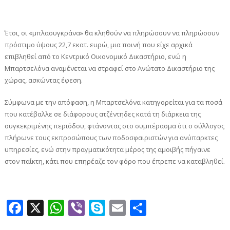
Έτσι, οι «μπλαουγκράνα» θα κληθούν να πληρώσουν να πληρώσουν
πρόστιμο ύψους 22,7 εκατ. ευρώ, μια ποινή που είχε αρχικά
επιβληθεί από το Κεντρικό Οικονομικό Δικαστήριο, ενώ η
Μπαρτσελόνα αναμένεται να στραφεί στο Ανώτατο Δικαστήριο της
χώρας, ασκώντας έφεση.
Σύμφωνα με την απόφαση, η Μπαρτσελόνα κατηγορείται για τα ποσά
που κατέβαλλε σε διάφορους ατζέντηδες κατά τη διάρκεια της
συγκεκριμένης περιόδου, φτάνοντας στο συμπέρασμα ότι ο σύλλογος
πλήρωνε τους εκπροσώπους των ποδοσφαιριστών για ανύπαρκτες
υπηρεσίες, ενώ στην πραγματικότητα μέρος της αμοιβής πήγαινε
στον παίκτη, κάτι που επηρέαζε τον φόρο που έπρεπε να καταβληθεί.
Facebook
X
WhatsApp
Viber
Skype
Email
Μοιραστεί