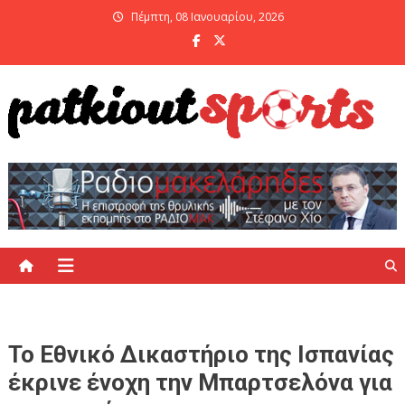
Skip
Πέμπτη, 08 Ιανουαρίου, 2026
to
content
PatKiout Sports
Ό,τι θες να μάθεις στο patkiout – Όλα τα Αθλητικά Νέα
Το Εθνικό Δικαστήριο της Ισπανίας
έκρινε ένοχη την Μπαρτσελόνα για