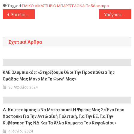
Tagged
ΕΙΔΙΚΟ ΔΙΚΑΣΤΗΡΙΟ
ΜΠΑΡΤΣΕΛΟΝΑ
Ποδόσφαιρο
Πλοήγηση
Facebook: Προβλήματα στο Messenger – Γιατί δεν κλείνουν οι συνομιλίες
Υπέγραψε στον ΠΑΟΚ μέχρι το 2027 ο Λουτσέσκου
άρθρων
Σχετικά Άρθρα
KAE Ολυμπιακός: «Στηρίζουμε Όλοι Την Προσπάθεια Της
Ομάδας Μας Μόνο Με Τη Φωνή Μας»
30 Απριλίου 2024
Δ. Κουτσούμπας: «Να Μετατραπεί Η Ψήφος Μας Σε Ένα Γερό
Χαστούκι Για Την Αντιλαϊκή Πολιτική, Για Την ΕΕ, Για Την
Κυβέρνηση Της ΝΔ Και Τα Άλλα Κόμματα Του Κεφαλαίου»
4 Ιουνίου 2024