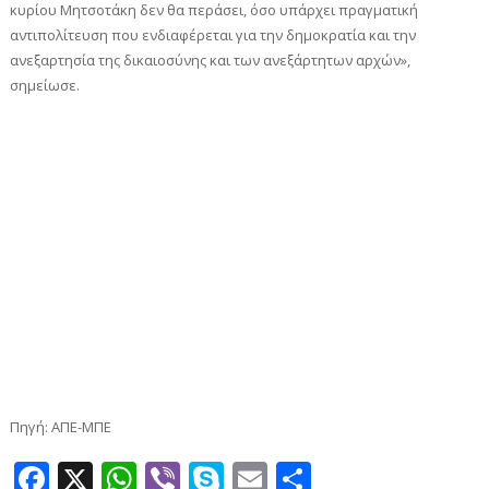
κυρίου Μητσοτάκη δεν θα περάσει, όσο υπάρχει πραγματική
αντιπολίτευση που ενδιαφέρεται για την δημοκρατία και την
ανεξαρτησία της δικαιοσύνης και των ανεξάρτητων αρχών»,
σημείωσε.
Πηγή: ΑΠΕ-ΜΠΕ
Facebook
X
WhatsApp
Viber
Skype
Email
Μοιραστεί