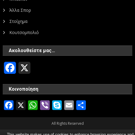
Άλλα Σπορ
Στοίχημα
Κουτσομπολιό
Ακολουθείστε μας…
Facebook
X
Κοινοποίηση
Facebook
X
WhatsApp
Viber
Skype
Email
Μοιραστεί
All Rights Reserved
This website makes use of cookies to enhance browsing experience and