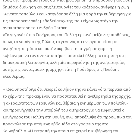
τους, την πρόσβασή τους στην πληροφόρηση, την πρόσβασή τους στη
δημόσια διοίκηση και στις λειτουργίες του κράτους», ανέφερε η Ζωή
Κωνσταντοπούλου και κατηγόρησε άλλη μία φορά την κυβέρνηση για
τις «παρασκηνιακές μεθοδεύσεις» της, που είχαν ως στόχο την
αντικατάσταση του Ανδρέα Ποτάκη.
«Το γεγονός ότι ο Συνήγορος του Πολίτη ερευνά μείζονες υποθέσεις,
όπως το ναυάγιο της Πύλου, το γεγονός ότι ενεργοποιείται με
ανεξάρτητο τρόπο και αυτήν ακριβώς τη στιγμή επιχειρεί η
κυβέρνηση να τον αντικαταστήσει, αποτελεί άλλη μία εκτροπή στη
δημοκρατική λειτουργία, άλλη μία περιφρόνηση της ανεξαρτησίας
αυτής της συνταγματικής αρχής», είπε η Πρόεδρος της Πλεύσης
Ελευθερίας.
Η ίδια υποστήριξε ότι θεωρεί καθήκον της να κάνει «ό,τι περνάει από
το χέρι» της, προκειμένου να προστατευθεί η ανεξαρτησία της αρχής,
η ακεραιότητα των ερευνών και βέβαια η ενημέρωση των πολιτών»
και προανήγγειλε την υποβολή του αιτήματος για να εμφανιστεί ο
Συνήγορος του Πολίτη στη Βουλή, ενώ αποκάλυψε ότι προσωπικά τον
προσκάλεσε την επόμενη εβδομάδα στο γραφείο της στο
Κοινοβούλιο. «Η εκτροπή την οποία επιχειρεί η κυβέρνηση του