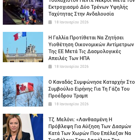
Τουλάχιστον Πέντε Νεκροί Μετά Τον
Εκτροχιασμό Δύο Τρένων Υψηλής
Ταχύτητας Στην Ανδαλουσία
18 Ιανουαρίου 2026
Η Γαλλία Προτίθεται Να Ζητήσει
Υιοθέτηση Οικονομικών Αντίμετρων
Της ΕΕ Μετά Τις Δασμολογικές
Απειλές Των ΗΠΑ
18 Ιανουαρίου 2026
O Καναδάς Συμφώνησε Καταρχήν Στο
Συμβούλιο Ειρήνης Για Τη Γάζα Του
Προέδρου Τραμπ
18 Ιανουαρίου 2026
Τζ. Μελόνι: «Λανθασμένη Η
Πρόβλεψη Για Αύξηση Των Δασμών
Κατά Των Χωρών Που Επέλεξαν Να