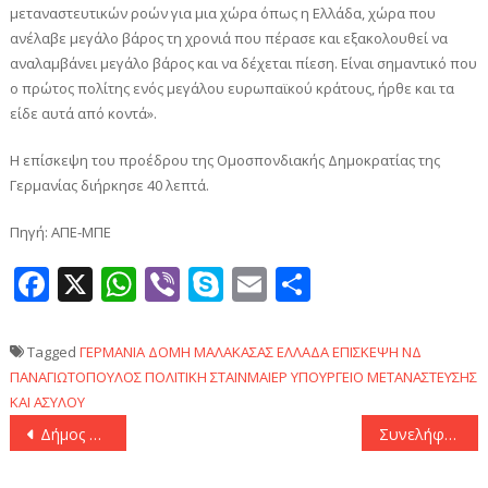
μεταναστευτικών ροών για μια χώρα όπως η Ελλάδα, χώρα που
ανέλαβε μεγάλο βάρος τη χρονιά που πέρασε και εξακολουθεί να
αναλαμβάνει μεγάλο βάρος και να δέχεται πίεση. Είναι σημαντικό που
ο πρώτος πολίτης ενός μεγάλου ευρωπαϊκού κράτους, ήρθε και τα
είδε αυτά από κοντά».
Η επίσκεψη του προέδρου της Ομοσπονδιακής Δημοκρατίας της
Γερμανίας διήρκησε 40 λεπτά.
Πηγή: ΑΠΕ-ΜΠΕ
Facebook
X
WhatsApp
Viber
Skype
Email
Μοιραστεί
Tagged
ΓΕΡΜΑΝΙΑ
ΔΟΜΗ ΜΑΛΑΚΑΣΑΣ
ΕΛΛΑΔΑ
ΕΠΙΣΚΕΨΗ
ΝΔ
ΠΑΝΑΓΙΩΤΟΠΟΥΛΟΣ
ΠΟΛΙΤΙΚΗ
ΣΤΑΙΝΜΑΙΕΡ
ΥΠΟΥΡΓΕΙΟ ΜΕΤΑΝΑΣΤΕΥΣΗΣ
ΚΑΙ ΑΣΥΛΟΥ
Πλοήγηση
Δήμος Αθηναίων: Οριστική ανάκληση της άδειας του μπαρ στη λεωφόρο Βουλιαγμένης
Συνελήφθη 18χρονος που τραυμάτισε σοβαρά 72χρονη μετά από διαπληκτισμό, στο Μενίδι
άρθρων