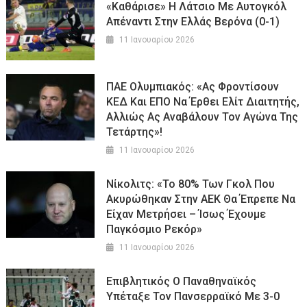
«Καθάρισε» Η Λάτσιο Με Αυτογκόλ
Απέναντι Στην Ελλάς Βερόνα (0-1)
11 Ιανουαρίου 2026
ΠΑΕ Ολυμπιακός: «Ας Φροντίσουν
ΚΕΔ Και ΕΠΟ Να Έρθει Ελίτ Διαιτητής,
Αλλιώς Ας Αναβάλουν Τον Αγώνα Της
Τετάρτης»!
11 Ιανουαρίου 2026
Νίκολιτς: «Το 80% Των Γκολ Που
Ακυρώθηκαν Στην ΑΕΚ Θα Έπρεπε Να
Είχαν Μετρήσει – Ίσως Έχουμε
Παγκόσμιο Ρεκόρ»
11 Ιανουαρίου 2026
Επιβλητικός Ο Παναθηναϊκός
Υπέταξε Τον Πανσερραϊκό Με 3-0