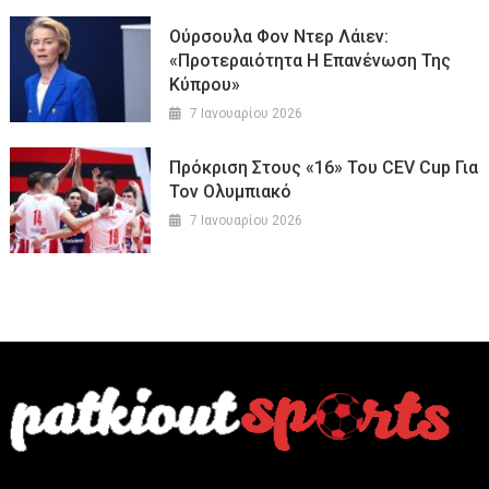
Ούρσουλα Φον Ντερ Λάιεν:
«Προτεραιότητα Η Επανένωση Της
Κύπρου»
7 Ιανουαρίου 2026
Πρόκριση Στους «16» Του CEV Cup Για
Τον Ολυμπιακό
7 Ιανουαρίου 2026