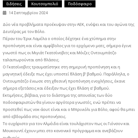
Ειδήσεις
Κουτσομπολιό
Ποδόσφαιρο
14 Σεπτεμβρίου 2024
Δύο νέα προβλήματα προέκυψαν στην ΑΕΚ, ενόψει και του αγώνα της
Δευτέρας με τον Βόλο.
Πέραν του Έρικ Λαμέλα ο οποίος δέχτηκε ένα χτύπημα στην
προπόνηση και είναι αμφίβολος για το ερχόμενο ματς, σήμερα έγινε
γνωστό πως οι Μιγιάτ Γκατσίνοβιτς και Μόιζες Οντουμπάτζο
ταλαιπωρούνται από θλάσεις.
Ο Γκατσίνοβιτς τραυματίστηκε στη σημερινή προπόνηση και η
μαγνητική έδειξε πως έχει υποστεί θλάση β’ βαθμού. Παράλληλα, ο
Οντουμπάτζο ένιωσε στη χθεσινή προπόνηση ενοχλήσεις, έκανε
σήμερα εξετάσεις και έδειξαν πως έχει θλάση α’ βαθμού.
Εκτιμήσεις, βέβαια, για το διάστημα της απουσίας των δύο
ποδοσφαιριστών θα γίνουν αργότερα γνωστές, ενώ πρέπει να
προστεθεί πως νοκ-άουτ είναι και ο Μπρινιόλι για Βόλο, αφού θα μπει
από εβδομάδα στις προπονήσεις.
Το ευχάριστο για τον Αλμέιδα είναι τουλάχιστον πως οι Γιόνσον και
Μουκουντί έχουν μπει στο κανονικό πρόγραμμα και ανεβάζουν
ρυθμούς.