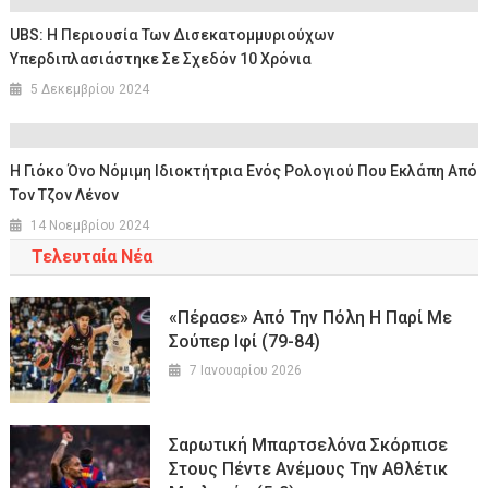
UBS: Η Περιουσία Των Δισεκατομμυριούχων
Υπερδιπλασιάστηκε Σε Σχεδόν 10 Χρόνια
5 Δεκεμβρίου 2024
Η Γιόκο Όνο Νόμιμη Ιδιοκτήτρια Ενός Ρολογιού Που Εκλάπη Από
Τον Τζον Λένον
14 Νοεμβρίου 2024
Τελευταία Νέα
«Πέρασε» Από Την Πόλη Η Παρί Με
Σούπερ Ιφί (79-84)
7 Ιανουαρίου 2026
Σαρωτική Μπαρτσελόνα Σκόρπισε
Στους Πέντε Ανέμους Την Αθλέτικ