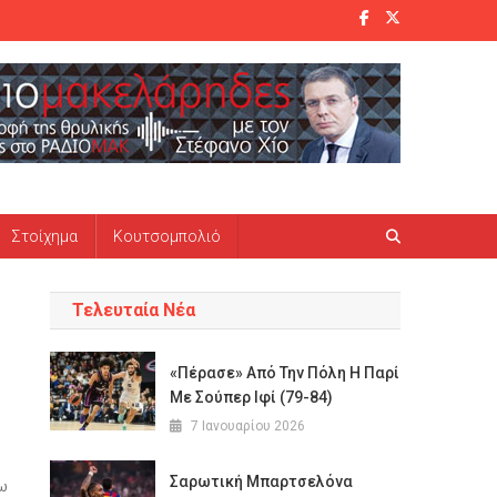
Στοίχημα
Κουτσομπολιό
Τελευταία Νέα
«Πέρασε» Από Την Πόλη Η Παρί
Με Σούπερ Ιφί (79-84)
7 Ιανουαρίου 2026
Σαρωτική Μπαρτσελόνα
γω