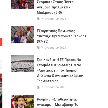
Σκόρπισε Στους Πέντε
Ανέμους Την Αθλέτικ
Μπιλμπάο (5-0)
7 Ιανουαρίου 2026
Εξαιρετικός Πανιώνιος
Υπέταξε Την Μπούντουτσνοστ
(97-85)
7 Ιανουαρίου 2026
Γροιλανδία: Η ΕΕ Πρέπει Να
Ετοιμάσει Κυρώσεις Για Να
«αποτρέψει» Τον Τραμπ,
Δηλώνει Ο Αντικαγκελάριος
Της Αυστρίας
7 Ιανουαρίου 2026
Ρούμπιο: «Σταθερότητα,
Ανάκαμψη, Μετάβαση» Το