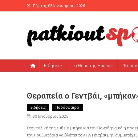
Skip
Πέμπτη, 08 Ιανουαρίου, 2026
to
content
PatKiout Sports
Ό,τι θες να μάθεις στο patkiout – Όλα τα Αθλητικά Νέα
Ειδήσεις
Το Θέμα της Ημέρας
“Κοριό
Θεραπεία ο Γεντβάι, «μπήκαν
Ειδήσεις
Ποδόσφαιρο
30 Ιανουαρίου 2025
Στην τελική της ευθεία μπήκε για τον Παναθηναϊκό η προε
τον Ρουί Βιτόρια να βλέπει τον Τιν Γέντβαϊ μην συμμετέχ