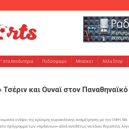
ς” στα Αποδυτήρια
Ποδόσφαιρο
Μπάσκετ
Άλλα Σπορ
» Τσέριν και Ουναϊ στον Παναθηναϊκό
τοιμασία ενόψει της κρίσιμης κυριακάτικης αναμέτρησης με τον ΟΦΗ. Με
ει στο πρόγραμμα των «πράσινων» αλλά αντιθέτως να κάνει θεραπεία, λό