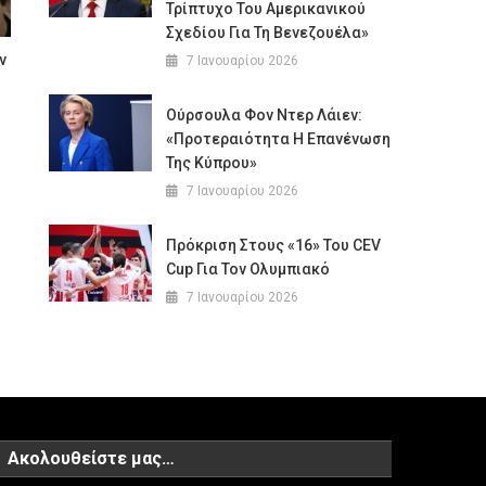
Τρίπτυχο Του Αμερικανικού
Σχεδίου Για Τη Βενεζουέλα»
ν
7 Ιανουαρίου 2026
Ούρσουλα Φον Ντερ Λάιεν:
«Προτεραιότητα Η Επανένωση
Της Κύπρου»
7 Ιανουαρίου 2026
Πρόκριση Στους «16» Του CEV
Cup Για Τον Ολυμπιακό
7 Ιανουαρίου 2026
Ακολουθείστε μας…