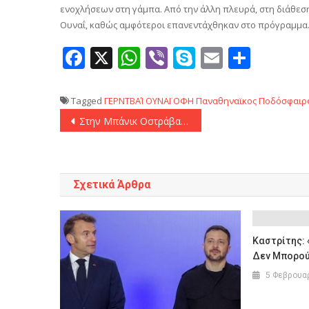
ενοχλήσεων στη γάμπα. Από την άλλη πλευρά, στη διάθεση
Ουναΐ, καθώς αμφότεροι επανεντάχθηκαν στο πρόγραμμα
Facebook
X
WhatsApp
Viber
Skype
Email
Μοιρ
Tagged
ΓΕΡΝΤΒΑΊ
ΟΥΝΑΪ
ΟΦΗ
Παναθηναϊκος
Ποδόσφαιρ
Πλοήγηση
Στην Μπάνικ Οστράβα ο Κορνέζος
άρθρων
Σχετικά Άρθρα
Καστρίτης: 
Δεν Μπορού
5 Φεβρουα