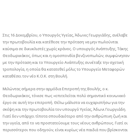
Στις 16 Δεκεμβρίου, ο Υπουργός Υγείας, Άδωνις Γεωργιάδης, ανέλαβε
την πρωτοβουλία και κατέθεσε την πρόταση να μην πωλούνται
καύσιμα σε δικυκλιστές χωρίς κράνος. Ο υπουργός Ανάπτυξης, Τάκης
Θεοδωρικάκος, όπως και η ομοσπονδία βενζινοπωλών, συμφώνησαν
με την πρόταση και το Υπουργείο Ανάπτυξης συνέταξε την σχετική
τροπολογία, η οποία θα κατατεθεί μόλις το Υπουργείο Μεταφορών
καταθέσει τον νέο Κ.Ο.Κ. στη Βουλή.
Μιλώντας σήμερα στην αρμόδια Επιτροπή της Βουλής, ο κ.
Θεοδωρικάκος, τόνισε πως «επιτελείται πολύ σημαντικό κοινωνικό
έργο σε αυτή την επιτροπή. Θέλω μάλιστα να ευχαριστήσω για την
σκέψη και την πρωτοβουλία τον υπουργό Υγείας, Άδωνι Γεωργιάδη.
Γιατί δεν υπάρχει τίποτα σπουδαιότερο από την ανθρώπινη ζωή και
την υγεία, από το να προστατεύουμε τους νέους ανθρώπους. Γιατί οι
περισσότεροι που οδηγούν, είναι κυρίως νέα παιδιά που βρίσκονται