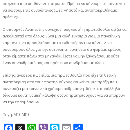
σε ηλικία που αισθάνονται άτρωτοι. Πρέπει να κάνουμε τα πάντα για
να σώσουμε τις ανθρώπινες ζωές, γι’ αυτό και ανταποκριθήκαμε
αμέσως».
Ο υπουργός Ανάπτυξης συνέχισε πως «αυτή η πρωτοβουλία αξίζει να
αγκαλιαστεί από όλους. Είναι μια καλή ευκαιρία για μια πανεθνική
καμπάνια, να προσελκύσουμε το ενδιαφέρον των πάντων, να
συνδράμουν όλοι, για την αυτονόητη συνήθεια ότι φοράμε κράνος
όταν είμαστε πάνω στο μηχανάκι. Ώστε να μην ξαναχάσουμε ούτε
έναν συνάνθρωπό μας και πρέπει να συνδράμουμε όλοι».
Επίσης, ανέφερε πως είναι μια πρωτοβουλία που είχε τη θετική
ανταπόκριση από τους πρατηριούχους και «είναι μια πράξη που
συνδυάζει μια κοινωνικά χρήσιμη ανθρώπινη ιδέα και παράλληλα
δίνουμε και τη νομική κάλυψη στους πρατηριούχους για να μπορούν
να την εφαρμόσουν».
Πηγή: ΑΠΕ-ΜΠΕ
Facebook
X
WhatsApp
Viber
Skype
Email
Μοιραστεί