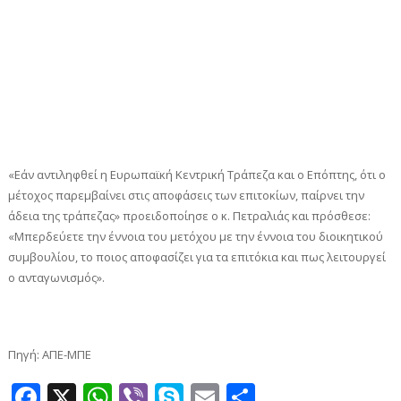
«Εάν αντιληφθεί η Ευρωπαϊκή Κεντρική Τράπεζα και ο Επόπτης, ότι ο
μέτοχος παρεμβαίνει στις αποφάσεις των επιτοκίων, παίρνει την
άδεια της τράπεζας» προειδοποίησε ο κ. Πετραλιάς και πρόσθεσε:
«Μπερδεύετε την έννοια του μετόχου με την έννοια του διοικητικού
συμβουλίου, το ποιος αποφασίζει για τα επιτόκια και πως λειτουργεί
ο ανταγωνισμός».
Πηγή: ΑΠΕ-ΜΠΕ
Facebook
X
WhatsApp
Viber
Skype
Email
Μοιραστεί