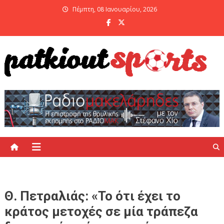
Skip
Πέμπτη, 08 Ιανουαρίου, 2026
to
content
PatKiout Sports
Ό,τι θες να μάθεις στο patkiout – Όλα τα Αθλητικά Νέα
Θ. Πετραλιάς: «Το ότι έχει το
κράτος μετοχές σε μία τράπεζα