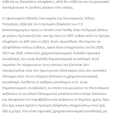
σέβεται τις δικαστικές αποφάσεις, αλλά δεν σέβεται και τα εργασιακά
κεκτημένα και το Διεθνές Δίκαιο» είπε επίσης.
Ο υφυπουργός Εθνικής Οικονομίας και Οικονομικών, Θάνος
Πετραλιάς, εξήγησε ότι η πρόωρη εξόφληση των 7,9
δισεκατομμυρίων προς το Greek Loan Facility ήταν τα διμερή δάνεια
με χώρες της Ευρωζώνης -και όχι προς το ΔΝΤ, καθώς αυτό το έχουμε
εξοφλήσει το ΔΝΤ από το 2022. Αυτά -προσέθεσε- θα έπρεπε να
εξοφληθούν ούτως ή άλλως, αφού ήταν υποχρεώσεις τα έτη 2026,
2027 και 2028. «Αποτελεί χρηματοοικονομική, δηλαδή ταμειακή
συναλλαγή. Δεν είναι δηλαδή δημοσιονομική συναλλαγή. Αυτό
σημαίνει ότι σύμφωνα με τους κανόνες της Eurostat, δεν
προσμετράται ούτε στο πρωτογενές πλεόνασμα ούτε στο συνολικό
έλλειμμα ούτε στους στόχους δαπανών η χρηματοοικονομική
συναλλαγή. Αντίθετα, οι αυξήσεις αποδοχών κ.λπ. είναι
δημοσιονομικές συναλλαγές, οι οποίες και μειώνουν το πλεόνασμα ή
αυξάνουν το συνολικό έλλειμμα και μπαίνουν στον στόχο δαπανών
και προφανώς τον παραβιάζουν και αυξάνουν το δημόσιο χρέος. Άρα,
δεν έχει καμία σχέση η πρόωρη εξόφληση υποχρεώσεων που έχει
ήδη η χώρα, που είναι ταμειακή, χρηματοοικονομική συναλλαγή, με