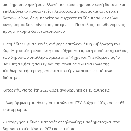
μια δημοσιονομική συναλλαγή που είναι δημοσιονομική δαπάνη και
επιβαρύνει το πρωτογενές πλεόνασμα της χώρας και τον δείκτη
δαπανών. Άρα, δεν μπορείτε να συγχέετε τα δύο ποσά. Δεν είναι
συγκρίσιμα» διευκρίνισε περαιτέρω ο κ. Πετραλιάς, απευθυνόμενος
προς την κυρία Κωνσταντοπούλου.
Ο αρμόδιος υφυπουργός, ανέφερε επιπλέον ότι η κυβέρνηση του
Κυρ. Μητσοτάκη είναι αυτή που αύξησε για πρώτη φορά τους μισθούς
των δημοσίων υπαλλήλων μετά από 14 χρόνια. Υπενθύμισε τις 15
μόνιμες αυξήσεις που έγιναν την τελευταία διετία λόγω της
πληθωριστικής κρίσης και αυτά που έρχονται για το επόμενο
διάστημα.
Καταρχήν, για τα έτη 2023-2024, αναφέρθηκε σε 15 αυξήσεις:
– Αναμόρφωση μισθολογίου ιατρών του ΕΣΥ. Αύξηση 10%, κόστος 65
εκατομμύρια.
– Κατάργηση ειδικής εισφοράς αλληλεγγύης εισοδήματος και στον
δημόσιο τομέα. Κόστος 202 εκατομμύρια.