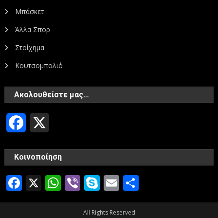
Μπάσκετ
Άλλα Σπορ
Στοίχημα
Κουτσομπολιό
Ακολουθείστε μας…
Facebook
X
Κοινοποίηση
Facebook
X
WhatsApp
Viber
Skype
Email
Μοιραστεί
All Rights Reserved