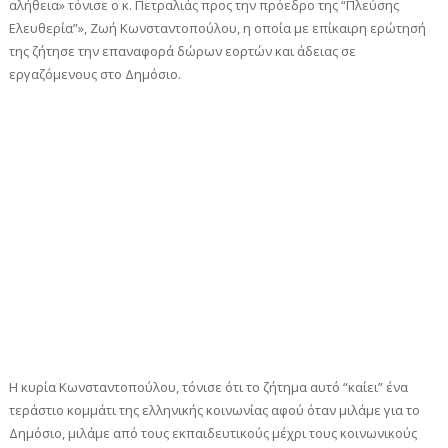
αλήθεια» τόνισε ο κ. Πετραλιάς προς την πρόεδρο της “Πλεύσης
Ελευθερία”», Ζωή Κωνσταντοπούλου, η οποία με επίκαιρη ερώτησή
της ζήτησε την επαναφορά δώρων εορτών και άδειας σε
εργαζόμενους στο Δημόσιο.
Η κυρία Κωνσταντοπούλου, τόνισε ότι το ζήτημα αυτό “καίει” ένα
τεράστιο κομμάτι της ελληνικής κοινωνίας αφού όταν μιλάμε για το
Δημόσιο, μιλάμε από τους εκπαιδευτικούς μέχρι τους κοινωνικούς