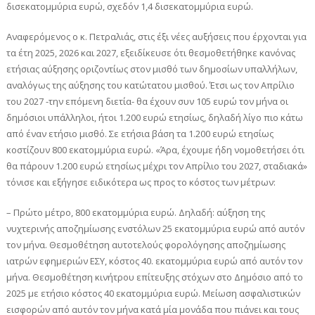
δισεκατομμύρια ευρώ, σχεδόν 1,4 δισεκατομμύρια ευρώ.
Αναφερόμενος ο κ. Πετραλιάς, στις έξι νέες αυξήσεις που έρχονται για
τα έτη 2025, 2026 και 2027, εξειδίκευσε ότι θεσμοθετήθηκε κανόνας
ετήσιας αύξησης οριζοντίως στον μισθό των δημοσίων υπαλλήλων,
αναλόγως της αύξησης του κατώτατου μισθού. Έτσι ως τον Απρίλιο
του 2027 -την επόμενη διετία- θα έχουν συν 105 ευρώ τον μήνα οι
δημόσιοι υπάλληλοι, ήτοι 1.200 ευρώ ετησίως, δηλαδή λίγο πιο κάτω
από έναν ετήσιο μισθό. Σε ετήσια βάση τα 1.200 ευρώ ετησίως
κοστίζουν 800 εκατομμύρια ευρώ. «Άρα, έχουμε ήδη νομοθετήσει ότι
θα πάρουν 1.200 ευρώ ετησίως μέχρι τον Απρίλιο του 2027, σταδιακά»
τόνισε και εξήγησε ειδικότερα ως προς το κόστος των μέτρων:
– Πρώτο μέτρο, 800 εκατομμύρια ευρώ. Δηλαδή: αύξηση της
νυχτερινής αποζημίωσης ενστόλων 25 εκατομμύρια ευρώ από αυτόν
τον μήνα. Θεσμοθέτηση αυτοτελούς φορολόγησης αποζημίωσης
ιατρών εφημεριών ΕΣΥ, κόστος 40. εκατομμύρια ευρώ από αυτόν τον
μήνα. Θεσμοθέτηση κινήτρου επίτευξης στόχων στο Δημόσιο από το
2025 με ετήσιο κόστος 40 εκατομμύρια ευρώ. Μείωση ασφαλιστικών
εισφορών από αυτόν τον μήνα κατά μία μονάδα που πιάνει και τους