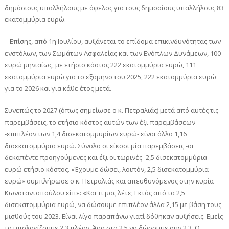
δημόσιους υπαλλήλους με όφελος για τους δημοσίους υπαλλήλους 83
εκατομμύρια ευρώ.
– Επίσης, από 1η Ιουλίου, αυξάνεται το επίδομα επικινδυνότητας των
ενστόλων, των Σωμάτων Ασφαλείας και των Ενόπλων Δυνάμεων, 100
ευρώ μηνιαίως, με ετήσιο κόστος 222 εκατομμύρια ευρώ, 111
εκατομμύρια ευρώ για το εξάμηνο του 2025, 222 εκατομμύρια ευρώ
για το 2026 και για κάθε έτος μετά.
Συνεπώς το 2027 (όπως σημείωσε ο κ. Πετραλιάς) μετά από αυτές τις
παρεμβάσεις, το ετήσιο κόστος αυτών των έξι παρεμβάσεων
-επιπλέον των 1,4 δισεκατομμυρίων ευρώ- είναι άλλο 1,16
δισεκατομμύρια ευρώ. Σύνολο οι είκοσι μία παρεμβάσεις -οι
δεκαπέντε προηγούμενες και έξι οι τωρινές- 2,5 δισεκατομμύρια
ευρώ ετήσιο κόστος. «Έχουμε δώσει, λοιπόν, 2,5 δισεκατομμύρια
ευρώ» συμπλήρωσε ο κ. Πετραλιάς και απευθυνόμενος στην κυρία
Κωνσταντοπούλου είπε: «Και τι μας λέτε; Εκτός από τα 2,5
δισεκατομμύρια ευρώ, να δώσουμε επιπλέον άλλα 2,15 με βάση τους
μισθούς του 2023. Είναι λίγο παραπάνω γιατί δόθηκαν αυξήσεις. Εμείς
το υπολογίζουμε 2,3 πλέον. Άρα στο 2,5 να δώσουμε συν 2,3. Ο