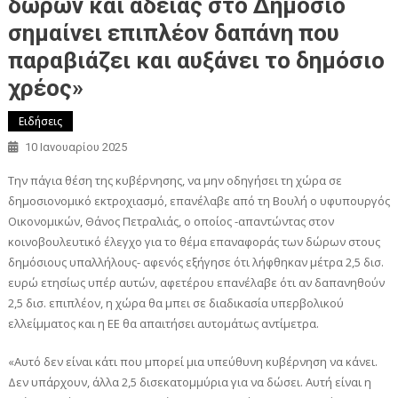
δώρων και άδειας στο Δημόσιο
σημαίνει επιπλέον δαπάνη που
παραβιάζει και αυξάνει το δημόσιο
χρέος»
Ειδήσεις
10 Ιανουαρίου 2025
Την πάγια θέση της κυβέρνησης, να μην οδηγήσει τη χώρα σε
δημοσιονομικό εκτροχιασμό, επανέλαβε από τη Βουλή ο υφυπουργός
Οικονομικών, Θάνος Πετραλιάς, ο οποίος -απαντώντας στον
κοινοβουλευτικό έλεγχο για το θέμα επαναφοράς των δώρων στους
δημόσιους υπαλλήλους- αφενός εξήγησε ότι λήφθηκαν μέτρα 2,5 δισ.
ευρώ ετησίως υπέρ αυτών, αφετέρου επανέλαβε ότι αν δαπανηθούν
2,5 δισ. επιπλέον, η χώρα θα μπει σε διαδικασία υπερβολικού
ελλείμματος και η ΕΕ θα απαιτήσει αυτομάτως αντίμετρα.
«Αυτό δεν είναι κάτι που μπορεί μια υπεύθυνη κυβέρνηση να κάνει.
Δεν υπάρχουν, άλλα 2,5 δισεκατομμύρια για να δώσει. Αυτή είναι η