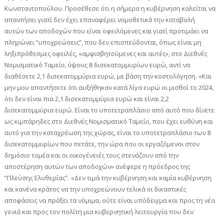
Κωνσταντοπούλου. Προσέθεσε ότι η σήμερα η κυβέρνηση καλείται να
απαντήσει γιατί δεν έχει επαναφέρει νομοθετικά την καταβολή
αυτών των αποδοχών που είναι οφειλόμενες και γιατί προτιμάει να
πληρώνει “υποχρεώσεις”, που δεν επισπεύδονται, όπως είναι μη
ληξιπρόθεσμες οφειλές, «αμφισβητούμενες και αυτές», στο Διεθνές
Νομισματικό Ταμείο, ύψους 8 δισεκατομμυρίων ευρώ, αντί να
διαθέσετε 2,1 δισεκατομμύρια ευρώ, με βάση την κοστολόγηση. «Και
μην μου απαντήσετε ότι αυξήθηκαν κατά λίγα ευρώ οι μισθοί το 2024,
ότι δεν είναι πια 2,1 δισεκατομμύρια ευρώ και είναι 2,2
δισεκατομμύρια ευρώ. Είναι το υποτετραπλάσιο από αυτό που δίνετε
ως κιμπάρηδες στο Διεθνές Νομισματικό Ταμείο, που έχει ευθύνη και
αυτό για την καταχρέωση της χώρας, είναι το υποτετραπλάσιο των 8
δισεκατομμυρίων που πετάτε, την ώρα που οι εργαζόμενοι στον
δημόσιο τομέα και οι οικογένειές τους στενάζουν από την
αποστέρηση αυτών των αποδοχών» ανέφερε η πρόεδρος της
“Πλεύσης Ελυθερίας”. «Δεν τιμά την κυβέρνηση και καμία κυβέρνηση
και κανένα κράτος να την υποχρεώνουν τελικά οι δικαστικές
αποφάσεις να πράξει τα νόμιμα, ούτε είναι υπόδειγμα και προς τη νέα
γενιά και προς τον πολίτη μια κυβερνητική λειτουργία που δεν