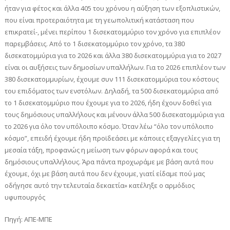
ήταν για φέτος και άλλα 405 του χρόνου η αύξηση των εξοπλιστικών,
που είναι προτεραιότητα με τη γεωπολιτική κατάσταση που
επικρατεί-, μένει περίπου 1 δισεκατομμύριο τον χρόνο για επιπλέον
παρεμβάσεις. Από το 1 δισεκατομμύριο τον χρόνο, τα 380
δισεκατομμύρια για το 2026 και άλλα 380 δισεκατομμύρια για το 2027
είναι οι αυξήσεις των δημοσίων υπαλλήλων. Για το 2026 επιπλέον των
380 δισεκατομμυρίων, έχουμε συν 111 δισεκατομμύρια του κόστους
του επιδόματος των ενστόλων. Δηλαδή, τα 500 δισεκατομμύρια από
το 1 δισεκατομμύριο που έχουμε για το 2026, ήδη έχουν δοθεί για
τους δημόσιους υπαλλήλους και μένουν άλλα 500 δισεκατομμύρια για
το 2026 για όλο τον υπόλοιπο κόσμο. Όταν λέω “όλο τον υπόλοιπο
κόσμο”, επειδή έχουμε ήδη προϊδεάσει με κάποιες εξαγγελίες για τη
μεσαία τάξη, προφανώς η μείωση των φόρων αφορά και τους
δημόσιους υπαλλήλους. Άρα πάντα προχωράμε με βάση αυτά που
έχουμε, όχι με βάση αυτά που δεν έχουμε, γιατί είδαμε πού μας
οδήγησε αυτό την τελευταία δεκαετία» κατέληξε ο αρμόδιος
υφυπουργός
Πηγή: ΑΠΕ-ΜΠΕ