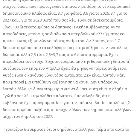
στόχος, όμως, των πρωτογενών δαπανών, με βάση το νέο ευρωπαϊκό
δημοσιονομικό πλαίσιο, είναι 3,7 για φέτος, 3,6 για το 2026, 3,1 για το
2027 και 3 για το 2028. Αυτά που σας λέω είναι σε δισεκατομμύρια.
Είναι 100 δισεκατομμύρια οι δαπάνες Γενικής Κυβέρνησης. Αν το
παραβιάσεις, μπαίνεις σε διαδικασία υπερβολικού ελλείμματος και
πρέπει εντός έξι μηνών να πάρεις αντίμετρα. Αν, λοιπόν, στα 3,7
δισεκατομμύρια που τα καλύψαμε και με την αύξηση των ενστόλων,
δώσουμε άλλα 2,3 τότε 2,3+3,7 πας στα 6 δισεκατομμύρια. Έχεις
παραβιάσει τον στόχο. Έρχεται γράμμα από την Ευρωπαϊκή Επιτροπή:
αυτόματα τον επόμενο Απρίλιο έχεις έξι μήνες να πάρεις αντίμετρα.
Αυτός είναι ο κανόνας. Είναι τόσο αυτόματο. Δεν είναι, λοιπόν, κάτι
που μπορεί μια υπεύθυνη κυβέρνηση να κάνει. Δεν υπάρχουν,
λοιπόν, άλλα 2,5 δισεκατομμύρια για να δώσει, αυτή είναι η αλήθεια.
Εγώ θα σας λέω την αλήθεια πάντοτε». Επανέλαβε δε, ότι η
κυβέρνηση έχει προγραμματίσει για την επόμενη διετία επιπλέον 1,2
δισεκατομμύρια αυξήσεις αποδοχών όλων των δημοσίων υπαλλήλων
μέχρι τον Απρίλιο του 2027.
Περαιτέρω διευκρίνισε ότι οι δημόσιοι υπάλληλοι, πέρα από αυτά τα