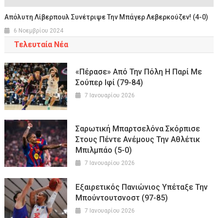
Aπόλυτη Λίβερπουλ Συνέτριψε Την Μπάγερ Λεβερκούζεν! (4-0)
6 Νοεμβρίου 2024
Τελευταία Νέα
«Πέρασε» Από Την Πόλη Η Παρί Με
Σούπερ Ιφί (79-84)
7 Ιανουαρίου 2026
Σαρωτική Μπαρτσελόνα Σκόρπισε
Στους Πέντε Ανέμους Την Αθλέτικ
Μπιλμπάο (5-0)
7 Ιανουαρίου 2026
Εξαιρετικός Πανιώνιος Υπέταξε Την
Μπούντουτσνοστ (97-85)
7 Ιανουαρίου 2026