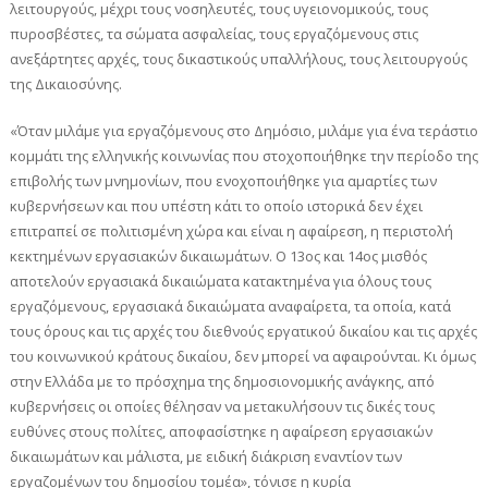
λειτουργούς, μέχρι τους νοσηλευτές, τους υγειονομικούς, τους
πυροσβέστες, τα σώματα ασφαλείας, τους εργαζόμενους στις
ανεξάρτητες αρχές, τους δικαστικούς υπαλλήλους, τους λειτουργούς
της Δικαιοσύνης.
«Όταν μιλάμε για εργαζόμενους στο Δημόσιο, μιλάμε για ένα τεράστιο
κομμάτι της ελληνικής κοινωνίας που στοχοποιήθηκε την περίοδο της
επιβολής των μνημονίων, που ενοχοποιήθηκε για αμαρτίες των
κυβερνήσεων και που υπέστη κάτι το οποίο ιστορικά δεν έχει
επιτραπεί σε πολιτισμένη χώρα και είναι η αφαίρεση, η περιστολή
κεκτημένων εργασιακών δικαιωμάτων. Ο 13ος και 14ος μισθός
αποτελούν εργασιακά δικαιώματα κατακτημένα για όλους τους
εργαζόμενους, εργασιακά δικαιώματα αναφαίρετα, τα οποία, κατά
τους όρους και τις αρχές του διεθνούς εργατικού δικαίου και τις αρχές
του κοινωνικού κράτους δικαίου, δεν μπορεί να αφαιρούνται. Κι όμως
στην Ελλάδα με το πρόσχημα της δημοσιονομικής ανάγκης, από
κυβερνήσεις οι οποίες θέλησαν να μετακυλήσουν τις δικές τους
ευθύνες στους πολίτες, αποφασίστηκε η αφαίρεση εργασιακών
δικαιωμάτων και μάλιστα, με ειδική διάκριση εναντίον των
εργαζομένων του δημοσίου τομέα», τόνισε η κυρία