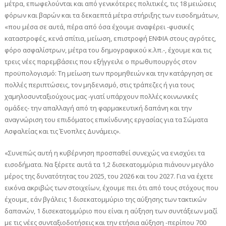
μέτρα, επωφελούνται και από γενικότερες πολιτικές, τις 18 μειώσεις
φόρων και βαρών και τα δεκαεπτά μέτρα στήριξης των εισοδημάτων,
«που μέσα σε αυτά, πέρα από όσα έχουμε αναφέρει -φυσικές
καταστροφές, κενά σπίτια, μείωση, επιστροφή ΕΝΦΙΑ στους αγρότες,
φόρο ασφαλίστρων, μέτρα του δημογραφικού κ.λπ.-, έχουμε και τις
τρεις νέες παρεμβάσεις που εξήγγειλε ο πρωθυπουργός στον
προϋπολογισμό: Τη μείωση των προμηθειών και την κατάργηση σε
πολλές περιπτώσεις, τον μηδενισμό, στις τράπεζες ή για τους
χαμηλοσυνταξιούχους μας -γιατί υπάρχουν πολλές κοινωνικές
ομάδες- την απαλλαγή από τη φαρμακευτική δαπάνη και την
αναγνώριση του επιδόματος επικίνδυνης εργασίας για τα Σώματα
Ασφαλείας και τις Ένοπλες Δυνάμεις».
«Συνεπώς αυτή η κυβέρνηση προσπαθεί συνεχώς να ενισχύει τα
εισοδήματα. Να ξέρετε αυτά τα 1,2 δισεκατομμύρια πιάνουν μεγάλο
μέρος της δυνατότητας του 2025, του 2026 και του 2027. Για να έχετε
εικόνα ακριβώς των στοιχείων, έχουμε πει ότι από τους στόχους που
έχουμε, εάν βγάλεις 1 δισεκατομμύριο της αύξησης των τακτικών
δαπανών, 1 δισεκατομμύριο που είναι η αύξηση των συντάξεων μαζί
με τις νέες συνταξιοδοτήσεις και την ετήσια αύξηση -περίπου 700