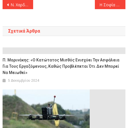
Πλοήγηση
Ν. Χαρδαλιάς: «Δίνουμε στα παιδιά μας την ευκαιρία να μάθουν διασκεδάζοντας στον πιο χαρούμενο εορταστικό προορισμό της Αττικής»
Η Σοφία Ζαχαράκη προανήγγειλε το πρόγραμμα μακροχρόνιας φροντίδας «Φροντιστής της Γειτονιάς»
άρθρων
Σχετικά Άρθρα
Π. Μαρινάκης: «Ο Κατώτατος Μισθός Ενισχύει Την Ασφάλεια
Για Τους Εργαζόμενους, Καθώς Προβλέπεται Ότι Δεν Μπορεί
Να Μειωθεί»
5 Δεκεμβρίου 2024