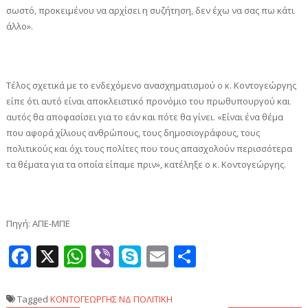
σωστό, προκειμένου να αρχίσει η συζήτηση, δεν έχω να σας πω κάτι
άλλο».
Τέλος σχετικά με το ενδεχόμενο ανασχηματισμού ο κ. Κοντογεώργης
είπε ότι αυτό είναι αποκλειστικό προνόμιο του πρωθυπουργού και
αυτός θα αποφασίσει για το εάν και πότε θα γίνει. «Είναι ένα θέμα
που αφορά χίλιους ανθρώπους, τους δημοσιογράφους, τους
πολιτικούς και όχι τους πολίτες που τους απασχολούν περισσότερα
τα θέματα για τα οποία είπαμε πριν», κατέληξε ο κ. Κοντογεώργης.
Πηγή: ΑΠΕ-ΜΠΕ
Facebook
X
WhatsApp
Viber
Skype
Email
Μοιραστεί
Tagged
ΚΟΝΤΟΓΕΩΡΓΗΣ
ΝΔ
ΠΟΛΙΤΙΚΗ