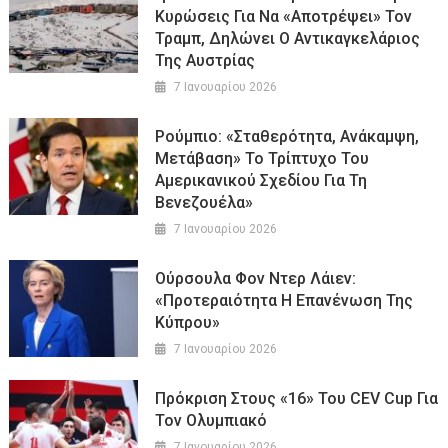
Κυρώσεις Για Να «αποτρέψει» Τον
Τραμπ, Δηλώνει Ο Αντικαγκελάριος
Της Αυστρίας
7 Ιανουαρίου 2026
Ρούμπιο: «Σταθερότητα, Ανάκαμψη,
Μετάβαση» Το Τρίπτυχο Του
Αμερικανικού Σχεδίου Για Τη
Βενεζουέλα»
7 Ιανουαρίου 2026
Ούρσουλα Φον Ντερ Λάιεν:
«Προτεραιότητα Η Επανένωση Της
Κύπρου»
7 Ιανουαρίου 2026
Πρόκριση Στους «16» Του CEV Cup Για
Τον Ολυμπιακό
7 Ιανουαρίου 2026