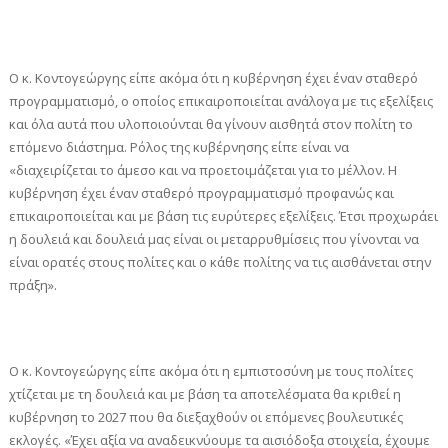
Ο κ. Κοντογεώργης είπε ακόμα ότι η κυβέρνηση έχει έναν σταθερό
προγραμματισμό, ο οποίος επικαιροποιείται ανάλογα με τις εξελίξεις
και όλα αυτά που υλοποιούνται θα γίνουν αισθητά στον πολίτη το
επόμενο διάστημα. Ρόλος της κυβέρνησης είπε είναι να
«διαχειρίζεται το άμεσο και να προετοιμάζεται για το μέλλον. Η
κυβέρνηση έχει έναν σταθερό προγραμματισμό προφανώς και
επικαιροποιείται και με βάση τις ευρύτερες εξελίξεις. Έτσι προχωράει
η δουλειά και δουλειά μας είναι οι μεταρρυθμίσεις που γίνονται να
είναι ορατές στους πολίτες και ο κάθε πολίτης να τις αισθάνεται στην
πράξη».
Ο κ. Κοντογεώργης είπε ακόμα ότι η εμπιστοσύνη με τους πολίτες
χτίζεται με τη δουλειά και με βάση τα αποτελέσματα θα κριθεί η
κυβέρνηση το 2027 που θα διεξαχθούν οι επόμενες βουλευτικές
εκλογές. «Έχει αξία να αναδεικνύουμε τα αισιόδοξα στοιχεία, έχουμε