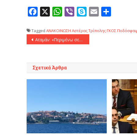
Facebook
X
WhatsApp
Viber
Skype
Email
Μοιρ
Tagged
ΑΝΑΚΟΙΝΩΣΗ
Αστέρας Τρίπολης
ΓΚΟΣ
Ποδόσφαι
Πλοήγηση
Αταμάν: «Περιμένω σεβασμό από τους άλλους προπονητές»
άρθρων
Σχετικά Άρθρα