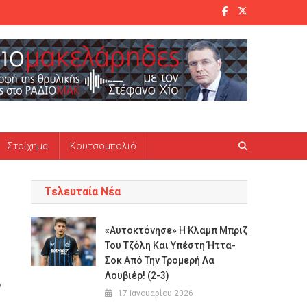
Στοίχημα
Κουτσομπολιό
Τελευταία Νέα
«Αυτοκτόνησε» Η Κλαμπ Μπριζ
Του Τζόλη Και Υπέστη Ήττα-
Σοκ Από Την Τρομερή Λα
Λουβιέρ! (2-3)
ο
17 Ιανουαρίου 2026