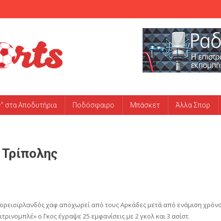
ς” στα Αποδυτήρια
Ποδόσφαιρο
Μπάσκετ
Άλλα Σπορ
 Τρίπολης
 Βορειοϊρλανδός χαφ αποχωρεί από τους Αρκάδες μετά από ενάμιση χρόν
ιτρινομπλέ» ο Γκος έγραψε 25 εμφανίσεις με 2 γκολ και 3 ασίστ.