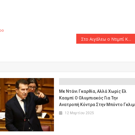
αστείτε
ρο
Στο Αιγάλεω ο Ντιμπί Κεϊτά
Με Ντάνι Γκαρθία, Αλλά Χωρίς Ελ
Κααμπί Ο Ολυμπιακός Για Την
Ανατροπή Κόντρα Στην Μπόντο Γκλιμ
12 Μαρτίου 2025