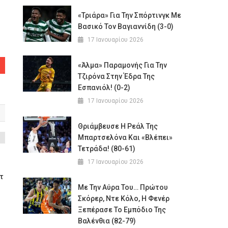
«Τριάρα» Για Την Σπόρτινγκ Με
Βασικό Τον Βαγιαννίδη (3-0)
17 Ιανουαρίου 2026
«Άλμα» Παραμονής Για Την
Τζιρόνα Στην Έδρα Της
Εσπανιόλ! (0-2)
17 Ιανουαρίου 2026
Θριάμβευσε Η Ρεάλ Της
Μπαρτσελόνα Και «βλέπει»
Τετράδα! (80-61)
17 Ιανουαρίου 2026
τ
Με Την Αύρα Του… Πρώτου
Σκόρερ, Ντε Κόλο, Η Φενέρ
Ξεπέρασε Το Εμπόδιο Της
Βαλένθια (82-79)