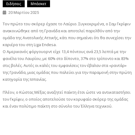
Ειδήσεις
Μπάσκετ
20 Μαρτίου 2025
Τον πρώτο του σκόρερ έχασε το Λαύριο. Συγκεκριμένα, ο Σαμ Γκρίφιν
ανακοινώθηκε από τη Γρανάδα και αποτελεί παρελθόν από την
ομάδα της Ανατολικής Αττικής, κάτι που σημαίνει ότι θα συνεχίσει την
καριέρα του στη Liga Endesa.
Ο Αμερικανός φόργουορντ είχε 13,4 πόντους ανά 23,5 λεπτά με την
φανέλα του Λαυρίου, με 60% στο δίποντο, 37% στο τρίποντο και 83%
στις βολές. Αυτές οι καλές του εμφανίσεις τον έβαλαν στα «ραντάρ»
της Γρανάδα, μιας ομάδας που παλεύει για την παραμονή στην πρώτη
κατηγορία της Ισπανίας.
Πλέον, ο Κώστας Μέξας αναζητεί παίκτη έτσι ώστε να αντικαταστήσει
τον Γκρίφιν, ο οποίος αποτελούσε τον κορυφαίο σκόρερ της ομάδας
και έναν πολύτιμο παίκτη στο σύνολο του Έλληνα τεχνικού.