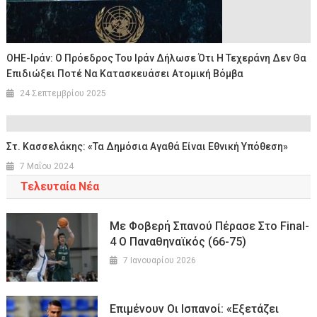
ΟΗΕ-Ιράν: Ο Πρόεδρος Του Ιράν Δήλωσε Ότι Η Τεχεράνη Δεν Θα
Επιδιώξει Ποτέ Να Κατασκευάσει Ατομική Βόμβα
24 Σεπτεμβρίου 2025
Στ. Κασσελάκης: «Τα Δημόσια Αγαθά Είναι Εθνική Υπόθεση»
7 Μαΐου 2024
Τελευταία Νέα
Με Φοβερή Σπανού Πέρασε Στο Final-
4 Ο Παναθηναϊκός (66-75)
7 Ιανουαρίου 2026
Επιμένουν Οι Ισπανοί: «Εξετάζει