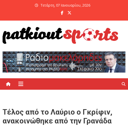
Skip
Τετάρτη, 07 Ιανουαρίου, 2026
to
content
PatKiout Sports
Ό,τι θες να μάθεις στο patkiout – Όλα τα Αθλητικά Νέα
Τέλος από το Λαύριο ο Γκρίφιν,
ανακοινώθηκε από την Γρανάδα