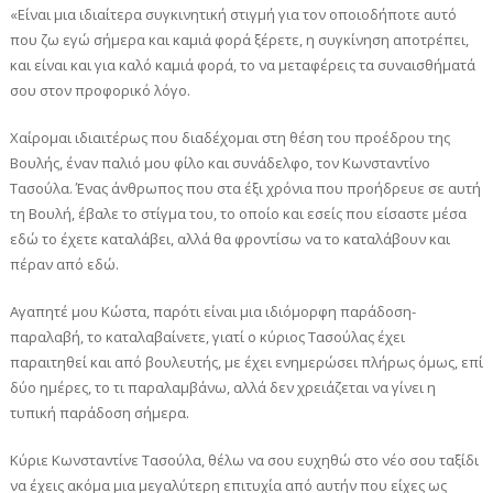
«Είναι μια ιδιαίτερα συγκινητική στιγμή για τον οποιοδήποτε αυτό
που ζω εγώ σήμερα και καμιά φορά ξέρετε, η συγκίνηση αποτρέπει,
και είναι και για καλό καμιά φορά, το να μεταφέρεις τα συναισθήματά
σου στον προφορικό λόγο.
Χαίρομαι ιδιαιτέρως που διαδέχομαι στη θέση του προέδρου της
Βουλής, έναν παλιό μου φίλο και συνάδελφο, τον Κωνσταντίνο
Τασούλα. Ένας άνθρωπος που στα έξι χρόνια που προήδρευε σε αυτή
τη Βουλή, έβαλε το στίγμα του, το οποίο και εσείς που είσαστε μέσα
εδώ το έχετε καταλάβει, αλλά θα φροντίσω να το καταλάβουν και
πέραν από εδώ.
Αγαπητέ μου Κώστα, παρότι είναι μια ιδιόμορφη παράδοση-
παραλαβή, το καταλαβαίνετε, γιατί ο κύριος Τασούλας έχει
παραιτηθεί και από βουλευτής, με έχει ενημερώσει πλήρως όμως, επί
δύο ημέρες, το τι παραλαμβάνω, αλλά δεν χρειάζεται να γίνει η
τυπική παράδοση σήμερα.
Κύριε Κωνσταντίνε Τασούλα, θέλω να σου ευχηθώ στο νέο σου ταξίδι
να έχεις ακόμα μια μεγαλύτερη επιτυχία από αυτήν που είχες ως