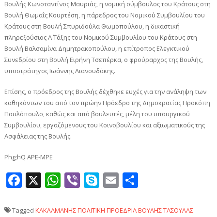
Βουλής Κωνσταντίνος Μαυριάς, η νομική σύμβουλος του Κράτους στη
Βουλή Θωμαΐς Κουρτέση, η πάρεδρος του Νομικού Συμβουλίου του
Κράτους στη Βουλή Σπυριδούλα Θωμοπούλου, η δικαστική
πληρεξούσιος Α΄ Τάξης του Νομικού Συμβουλίου του Κράτους στη
Βουλή Βαλσαμίνα Δημητρακοπούλου, η επίτροπος Ελεγκτικού
Συνεδρίου στη Βουλή Ειρήνη Τσεπέρκα, ο φρούραρχος της Βουλής,
υποστράτηγος Ιωάννης Λιανουδάκης.
Επίσης, ο πρόεδρος της Βουλής δέχθηκε ευχές για την ανάληψη των
καθηκόντων του από τον πρώην Πρόεδρο της Δημοκρατίας Προκόπη
Παυλόπουλο, καθώς και από βουλευτές, μέλη του υπουργικού
Συμβουλίου, εργαζόμενους του Κοινοβουλίου και αξιωματικούς της
Ασφάλειας της Βουλής.
Phg;hQ APE-MPE
Facebook
X
WhatsApp
Viber
Skype
Email
Μοιραστεί
Tagged
ΚΑΚΛΑΜΑΝΗΣ
ΠΟΛΙΤΙΚΗ
ΠΡΟΕΔΡΙΑ ΒΟΥΛΗΣ
ΤΑΣΟΥΛΑΣ