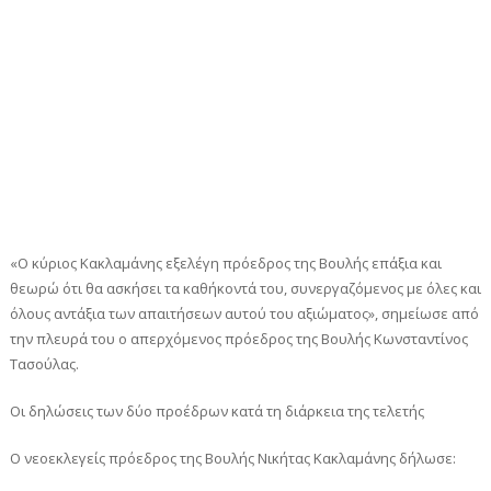
«Ο κύριος Κακλαμάνης εξελέγη πρόεδρος της Βουλής επάξια και
θεωρώ ότι θα ασκήσει τα καθήκοντά του, συνεργαζόμενος με όλες και
όλους αντάξια των απαιτήσεων αυτού του αξιώματος», σημείωσε από
την πλευρά του ο απερχόμενος πρόεδρος της Βουλής Κωνσταντίνος
Τασούλας.
Οι δηλώσεις των δύο προέδρων κατά τη διάρκεια της τελετής
Ο νεοεκλεγείς πρόεδρος της Βουλής Νικήτας Κακλαμάνης δήλωσε: