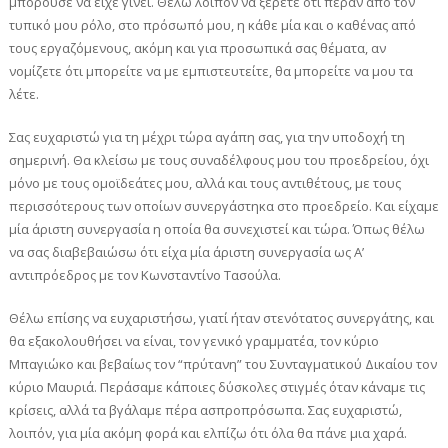
μπορούσε να είχε γίνει. Θέλω λοιπόν να ξέρετε ότι πέραν από τον
τυπικό μου ρόλο, στο πρόσωπό μου, η κάθε μία και ο καθένας από
τους εργαζόμενους, ακόμη και για προσωπικά σας θέματα, αν
νομίζετε ότι μπορείτε να με εμπιστευτείτε, θα μπορείτε να μου τα
λέτε.
Σας ευχαριστώ για τη μέχρι τώρα αγάπη σας, για την υποδοχή τη
σημερινή. Θα κλείσω με τους συναδέλφους μου του προεδρείου, όχι
μόνο με τους ομοϊδεάτες μου, αλλά και τους αντιθέτους, με τους
περισσότερους των οποίων συνεργάστηκα στο προεδρείο. Και είχαμε
μία άριστη συνεργασία η οποία θα συνεχιστεί και τώρα. Όπως θέλω
να σας διαβεβαιώσω ότι είχα μία άριστη συνεργασία ως Α’
αντιπρόεδρος με τον Κωνσταντίνο Τασούλα.
Θέλω επίσης να ευχαριστήσω, γιατί ήταν στενότατος συνεργάτης, και
θα εξακολουθήσει να είναι, τον γενικό γραμματέα, τον κύριο
Μπαγιώκο και βεβαίως τον “πρύτανη” του Συνταγματικού Δικαίου τον
κύριο Μαυριά. Περάσαμε κάποιες δύσκολες στιγμές όταν κάναμε τις
κρίσεις, αλλά τα βγάλαμε πέρα ασπροπρόσωπα. Σας ευχαριστώ,
λοιπόν, για μία ακόμη φορά και ελπίζω ότι όλα θα πάνε μια χαρά.