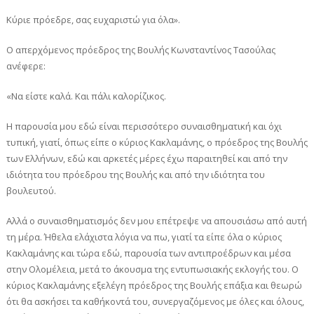
Κύριε πρόεδρε, σας ευχαριστώ για όλα».
Ο απερχόμενος πρόεδρος της Βουλής Κωνσταντίνος Τασούλας
ανέφερε:
«Να είστε καλά. Και πάλι καλορίζικος.
Η παρουσία μου εδώ είναι περισσότερο συναισθηματική και όχι
τυπική, γιατί, όπως είπε ο κύριος Κακλαμάνης, ο πρόεδρος της Βουλής
των Ελλήνων, εδώ και αρκετές μέρες έχω παραιτηθεί και από την
ιδιότητα του πρόεδρου της Βουλής και από την ιδιότητα του
βουλευτού.
Αλλά ο συναισθηματισμός δεν μου επέτρεψε να απουσιάσω από αυτή
τη μέρα. Ήθελα ελάχιστα λόγια να πω, γιατί τα είπε όλα ο κύριος
Κακλαμάνης και τώρα εδώ, παρουσία των αντιπροέδρων και μέσα
στην Ολομέλεια, μετά το άκουσμα της εντυπωσιακής εκλογής του. Ο
κύριος Κακλαμάνης εξελέγη πρόεδρος της Βουλής επάξια και θεωρώ
ότι θα ασκήσει τα καθήκοντά του, συνεργαζόμενος με όλες και όλους,