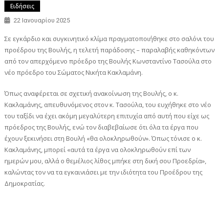
Ειδήσεις
22 Ιανουαρίου 2025
Σε εγκάρδιο και συγκινητικό κλίμα πραγματοποιήθηκε στο σαλόνι του
προέδρου της Βουλής, η τελετή παράδοσης – παραλαβής καθηκόντων
από τον απερχόμενο πρόεδρο της Βουλής Κωνσταντίνο Τασούλα στο
νέο πρόεδρο του Σώματος Νικήτα Κακλαμάνη.
Όπως αναφέρεται σε σχετική ανακοίνωση της Βουλής, ο κ.
Κακλαμάνης, απευθυνόμενος στον κ. Τασούλα, του ευχήθηκε στο νέο
του ταξίδι να έχει ακόμη μεγαλύτερη επιτυχία από αυτή που είχε ως
πρόεδρος της Βουλής, ενώ τον διαβεβαίωσε ότι όλα τα έργα που
έχουν ξεκινήσει στη Βουλή «θα ολοκληρωθούν». Όπως τόνισε ο κ.
Κακλαμάνης, μπορεί «αυτά τα έργα να ολοκληρωθούν επί των
ημερών μου, αλλά ο θεμέλιος λίθος μπήκε στη δική σου Προεδρία»,
καλώντας τον να τα εγκαινιάσει με την ιδιότητα του Προέδρου της
Δημοκρατίας.