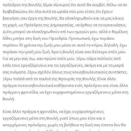
πρόεδρος της Βουλής. Είμαι σίγουρος ότι αυτό θα συμβεί. Θέλω να σε
διαβεβαιώσω ότι όλα αυτά τα ωραία που μου είπες ότι έχουν
ξεκινήσει σαν έργα της Βουλής, θα ολοκληρωθούν και να μας κάνεις
τη χαρά, ως Πρόεδρος της Δημοκρατίας, να έρθεις να τα εγκαινιάσεις.
Διότι μπορεί να ολοκληρωθούν επί των ημερών μου, αλλά ο θεμέλιος
λίθος μπήκε στη δική σου Προεδρία. Προσωπικά, έχω περάσει
περίπου 35 χρόνια της ζωής μου μέσα σε αυτό το κτίριο, δηλαδή, έχω
περάσει την μισή μου ζωή. Άρα η Βουλή είναι σαν δεύτερο σπίτι μου.
Για να μην σας πω, σαν πρώτο σπίτι μου. Ξέρω πάρα πολλούς από
εσάς τους εργαζόμενους και τις εργαζόμενες, ακόμη και με τα μικρά
σας ονόματα. Ξέρω σχεδόν όλους τους κοινοβουλευτικούς συντάκτες.
Ξέρω πολλά από τα παιδιά της Φρουράς της Βουλής. Είναι άλλο
πράγμα τα κοινοβουλευτικά καθήκοντα ενός πρόεδρου και είναι άλλο
πράγμα η φροντίδα, να έχει ευχαριστημένους εργαζόμενους μέσα στη
Βουλή.
Είναι άλλο πράγμα η φροντίδα, να έχει ευχαριστημένους
εργαζόμενους μέσα στη Βουλή, γιατί όπως μου είπε και ο
απερχόμενος πρόεδρος, χωρίς τη βοήθεια τη δική σας τίποτα δεν θα