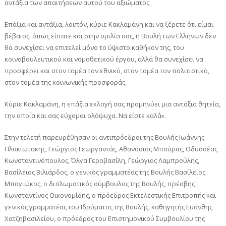
αντάξια των απαιτήσεων αυτού του αξιώματος.
Επάξια και αντάξια, λοιπόν, κύριε Κακλαμάνη και να ξέρετε ότι είμαι
βέβαιος, όπως είπατε και στην ομιλία σας, η Βουλή των Ελλήνων δεν
θα συνεχίσει να επιτελεί μόνο το ύψιστο καθήκον της, του
κοινοβουλευτικού και νομοθετικού έργου, αλλά θα συνεχίσει να
προσφέρει και στον τομέα τον εθνικό, στον τομέα τον πολιτιστικό,
στον τομέα της κοινωνικής προσφοράς.
Κύριε Κακλαμάνη, η επάξια εκλογή σας προμηνύει μια αντάξια θητεία,
την οποία και σας εύχομαι ολόψυχα. Να είστε καλά».
Στην τελετή παρευρέθησαν οι αντιπρόεδροι της Βουλής Ιωάννης
Πλακιωτάκης, Γεώργιος Γεωργαντάς, Αθανάσιος Μπούρας, Οδυσσέας
Κωνσταντινόπουλος, Όλγα Γεροβασίλη, Γεώργιος Λαμπρούλης,
Βασίλειος Βιλιάρδος, ο γενικός γραμματέας της Βουλής Βασίλειος
Μπαγιώκος, ο διπλωματικός σύμβουλος της Βουλής, πρέσβης
Κωνσταντίνος Οικονομίδης, ο πρόεδρος Εκτελεστικής Επιτροπής και
γενικός γραμματέας του Ιδρύματος της Βουλής, καθηγητής Ευάνθης
Χατζηβασιλείου, ο πρόεδρος του Επιστημονικού Συμβουλίου της