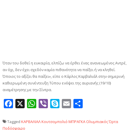
Όταν του δοθεί η ευκαιρία, ελπίζω να έρθει ένας ανανεωμένος Αντρέ,
αν όχι, δεν έχει σχεδόν καμία πιθανότητα να παίξει ή να κληθεί.
Όποιος το αξίζει θα παίξει», είπε ο Κάρλος Καρβαλιάλ στην σημερινή
καθιερωμένη συνέντευξη Τύπου ενόψει της αυριανής (19/10)
αναμέτρησης με την Σίντρα.
Facebook
X
WhatsApp
Viber
Skype
Email
Μοιραστεί
Tagged
ΚΑΡΒΑΛΙΑΛ
Κουτσομπολιό
ΜΠΡΑΓΚΑ
Ολυμπιακός
Όρτα
Ποδόσφαιρο