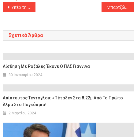
Πλοήγηση
Υπέρ της κατάπαυσης του πυρός στη Γάζα και της συνέχισης της στήριξης στην Ουκρανία τάχθηκαν οι ηγέτες των ΗΠΑ, της Γαλλίας, της Γερμανίας και της Βρετανίας
Μπαρτζώκας: «Μας κόστισαν τα λάθη στο τέλος»
άρθρων
Σχετικά Άρθρα
Aίσθηση Με Ροζάλες Έκανε Ο ΠΑΣ Γιάννινα
30 Ιανουαρίου 2024
Απίστευτος Τεντόγλου: «Πέταξε» Στα 8.22μ Από Το Πρώτο
Άλμα Στο Παγκόσμιο!
2 Μαρτίου 2024