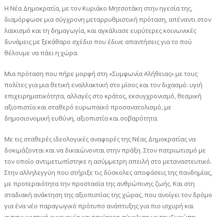
Η Νέα Δημοκρατία, με τον Κυριάκο Μητσοτάκη στην ηγεσία της,
διαμόρφωσε μια σύγχρονη μεταρρυθμιστική πρόταση, απέναντι στον
λαϊκισμό και τη δημαγωγία, και αγκάλιασε ευρύτερες κοινωνικές
δυνάμεις με ξεκάθαρο σχέδιο που έδινε απαντήσεις για το πού
θέλουμε να πάει η χώρα.
Μια πρόταση που πήρε μορφή στη «Συμφωνία Αλήθειας» με τους
πολίτες για μια θετική εναλλακτική στο μίσος και τον διχασμό: υγιή
επιχειρηματικότητα, αλλαγές στο κράτος, εκσυγχρονισμό, θεσμική
αξιοπιστία και σταθερό ευρωπαϊκό προσανατολισμό, με
δημοσιονομική ευθύνη, αξιοπιστία και σοβαρότητα.
Με τις σταθερές ιδεολογικές αναφορές της Νέας Δημοκρατίας να
δοκιμάζονται και να δικαιώνονται στην πράξη. Στον πατριωτισμό με
τον οποίο αντιμετωπίστηκε η ασύμμετρη απειλή στο μεταναστευτικό.
Στην αλληλεγγύη που στήριξε τις δύσκολες αποφάσεις της πανδημίας,
με προτεραιότητα την προστασία της ανθρώπινης ζωής. Και στη
σταδιακή ανάκτηση της αξιοπιστίας της χώρας, που ανοίγει τον δρόμο
για ένα νέο παραγωγικό πρότυπο ανάπτυξης για πιο ισχυρή και