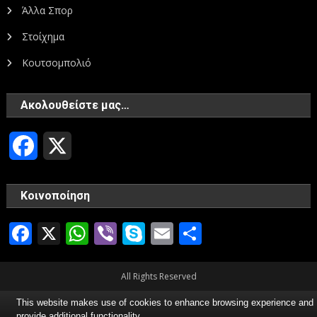
Άλλα Σπορ
Στοίχημα
Κουτσομπολιό
Ακολουθείστε μας…
Facebook
X
Κοινοποίηση
Facebook
X
WhatsApp
Viber
Skype
Email
Μοιραστεί
All Rights Reserved
This website makes use of cookies to enhance browsing experience and
provide additional functionality.