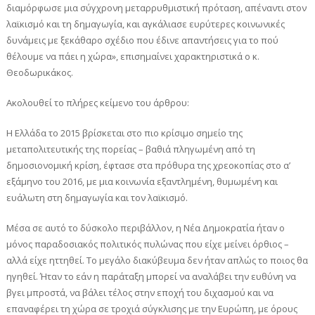
διαμόρφωσε μια σύγχρονη μεταρρυθμιστική πρόταση, απέναντι στον
λαϊκισμό και τη δημαγωγία, και αγκάλιασε ευρύτερες κοινωνικές
δυνάμεις με ξεκάθαρο σχέδιο που έδινε απαντήσεις για το πού
θέλουμε να πάει η χώρα», επισημαίνει χαρακτηριστικά ο κ.
Θεοδωρικάκος.
Ακολουθεί το πλήρες κείμενο του άρθρου:
Η Ελλάδα τo 2015 βρίσκεται στο πιο κρίσιμο σημείο της
μεταπολιτευτικής της πορείας – βαθιά πληγωμένη από τη
δημοσιονομική κρίση, έφτασε στα πρόθυρα της χρεοκοπίας στο α’
εξάμηνο του 2016, με μια κοινωνία εξαντλημένη, θυμωμένη και
ευάλωτη στη δημαγωγία και τον λαϊκισμό.
Μέσα σε αυτό το δύσκολο περιβάλλον, η Νέα Δημοκρατία ήταν ο
μόνος παραδοσιακός πολιτικός πυλώνας που είχε μείνει όρθιος –
αλλά είχε ηττηθεί. Το μεγάλο διακύβευμα δεν ήταν απλώς το ποιος θα
ηγηθεί. Ήταν το εάν η παράταξη μπορεί να αναλάβει την ευθύνη να
βγει μπροστά, να βάλει τέλος στην εποχή του διχασμού και να
επαναφέρει τη χώρα σε τροχιά σύγκλισης με την Ευρώπη, με όρους