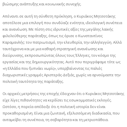
βιώσιμης ανάπτυξης και κοινωνικής συνοχής.
Απέναντι σε αυτή τη σύνθετη πρόκληση, ο Κυριάκος Μητσοτάκης
αποτέλεσε μια επιλογή που συνδύαζε ενότητα, ιδεολογική συνέπεια
και ανανέωση. Με πίστη στις ιδρυτικές αξίες της μεγάλης λαϊκής
φιλελεύθερης παράταξης, όπως τις όρισε ο Κωνσταντίνος
Καραμανλής: τον πατριωτισμό, την ελευθερία, την αλληλεγγύη. Αλλά
ταυτόχρονα και με μια καθαρή στρατηγική ανανέωσης και
διεύρυνσης, εκπροσωπώντας όλους τους Έλληνες, τον κόσμο της
εργασίας και της δημιουργικότητας. Αυτό που περιγράφαμε τότε ως
«η Ελλάδα που ξυπνάει νωρίς», υπερβαίνοντας τις παλιές
διαχωριστικές γραμμές Αριστεράς-Δεξιάς, χωρίς να αρνούμαστε την
πολιτική ταυτότητα της παράταξης.
Οι αρχικές μετρήσεις της εποχής έδειχναν ότι ο Κυριάκος Μητσοτάκης
είχε λίγες πιθανότητες να κερδίσει τις εσωκομματικές εκλογές.
Ωστόσο, η πορεία απέδειξε ότι η πολιτική ιστορία δεν είναι
προκαθορισμένη. Είναι μια ζωντανή, εξελισσόμενη διαδικασία, που
ανταμείβει τη συνέπεια, τη σοβαρότητα και τη μετριοπάθεια.