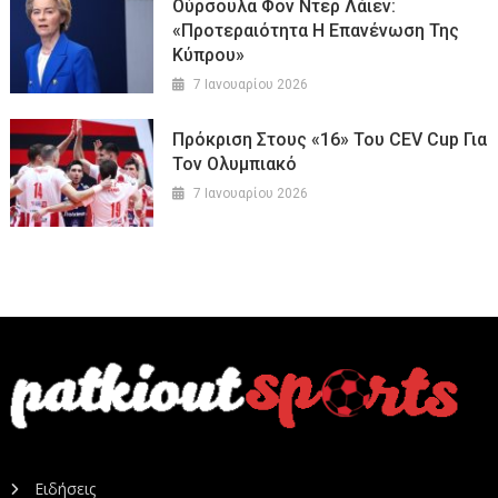
Ούρσουλα Φον Ντερ Λάιεν:
«Προτεραιότητα Η Επανένωση Της
Κύπρου»
7 Ιανουαρίου 2026
Πρόκριση Στους «16» Του CEV Cup Για
Τον Ολυμπιακό
7 Ιανουαρίου 2026
Ειδήσεις