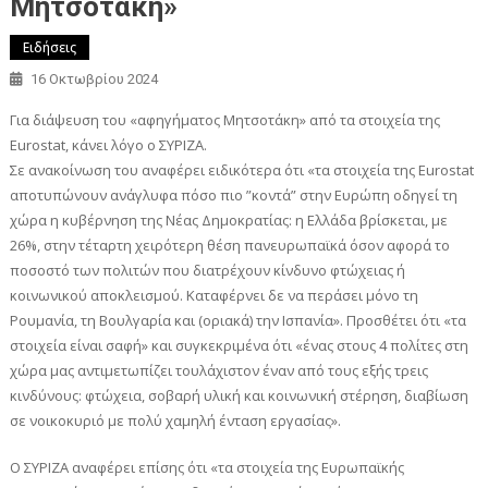
Μητσοτάκη»
Ειδήσεις
16 Οκτωβρίου 2024
Για διάψευση του «αφηγήματος Μητσοτάκη» από τα στοιχεία της
Eurostat, κάνει λόγο ο ΣΥΡΙΖΑ.
Σε ανακοίνωση του αναφέρει ειδικότερα ότι «τα στοιχεία της Eurostat
αποτυπώνουν ανάγλυφα πόσο πιο ”κοντά” στην Ευρώπη οδηγεί τη
χώρα η κυβέρνηση της Νέας Δημοκρατίας: η Ελλάδα βρίσκεται, με
26%, στην τέταρτη χειρότερη θέση πανευρωπαϊκά όσον αφορά το
ποσοστό των πολιτών που διατρέχουν κίνδυνο φτώχειας ή
κοινωνικού αποκλεισμού. Καταφέρνει δε να περάσει μόνο τη
Ρουμανία, τη Βουλγαρία και (οριακά) την Ισπανία». Προσθέτει ότι «τα
στοιχεία είναι σαφή» και συγκεκριμένα ότι «ένας στους 4 πολίτες στη
χώρα μας αντιμετωπίζει τουλάχιστον έναν από τους εξής τρεις
κινδύνους: φτώχεια, σοβαρή υλική και κοινωνική στέρηση, διαβίωση
σε νοικοκυριό με πολύ χαμηλή ένταση εργασίας».
Ο ΣΥΡΙΖΑ αναφέρει επίσης ότι «τα στοιχεία της Ευρωπαϊκής