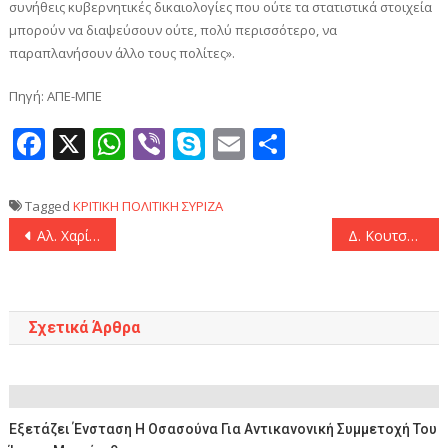
συνήθεις κυβερνητικές δικαιολογίες που ούτε τα στατιστικά στοιχεία
μπορούν να διαψεύσουν ούτε, πολύ περισσότερο, να
παραπλανήσουν άλλο τους πολίτες».
Πηγή: ΑΠΕ-ΜΠΕ
Facebook
X
WhatsApp
Viber
Skype
Email
Μοιραστεί
Tagged
ΚΡΙΤΙΚΗ
ΠΟΛΙΤΙΚΗ
ΣΥΡΙΖΑ
Πλοήγηση
Αλ. Χαρίτσης: «Η πραγματικότητα διαψεύδει δραματικά τον κ. Μητσοτάκη»
Δ. Κουτσούμπας στη συγκέντρωση εργαζομένων της ΕΥΔΑΠ: «Τώρα στο επίκεντρο της συζήτησης πρέπει να βρεθεί η πραγματική διέξοδος για τον λαό»
άρθρων
Σχετικά Άρθρα
Εξετάζει Ένσταση Η Οσασούνα Για Αντικανονική Συμμετοχή Του