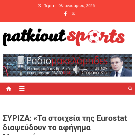
Skip
Πέμπτη, 08 Ιανουαρίου, 2026
to
content
PatKiout Sports
Ό,τι θες να μάθεις στο patkiout – Όλα τα Αθλητικά Νέα
ΣΥΡΙΖΑ: «Τα στοιχεία της Eurostat
διαψεύδουν το αφήγημα