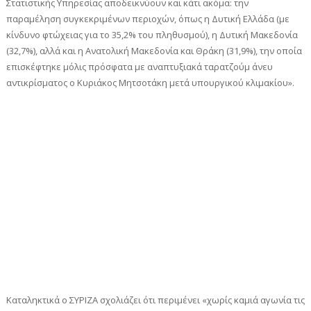
Στατιστικής Υπηρεσίας αποδεικνύουν και κάτι ακόμα: την
παραμέληση συγκεκριμένων περιοχών, όπως η Δυτική Ελλάδα (με
κίνδυνο φτώχειας για το 35,2% του πληθυσμού), η Δυτική Μακεδονία
(32,7%), αλλά και η Ανατολική Μακεδονία και Θράκη (31,9%), την οποία
επισκέφτηκε μόλις πρόσφατα με αναπτυξιακά ταρατζούμ άνευ
αντικρίσματος ο Κυριάκος Μητσοτάκη μετά υπουργικού κλιμακίου».
Καταληκτικά ο ΣΥΡΙΖΑ σχολιάζει ότι περιμένει «χωρίς καμιά αγωνία τις