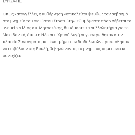
ΣΥΡΙΖΑ-ΠΣ.
Όπως καταγγέλλει, η κυβέρνηση «επικαλείται ψευδώς τον σεβασμό
στο μνημείο του Αγνώστου Στρατιώτη». «Θυμόμαστε πόσο σέβεται το
μνημείο ο ίδιος ο κ. Μητσοτάκης, θυμόμαστε τα συλλαλητήρια για το
Μακεδονικό, όπου η ΝΔ και η Χρυσή Αυγή συγκεντρώθηκαν στην
πλατεία Συντάγματος και ένα τμήμα των διαδηλωτών προσπάθησαν
να εισβάλουν στη Βουλή, βεβηλώνοντας το μνημείο», σημειώνει και
συνεχίζει: