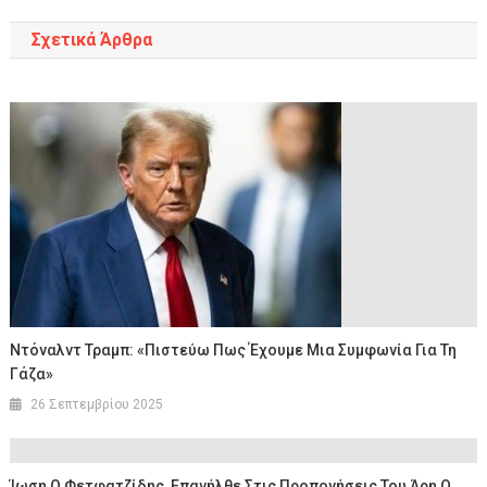
Σχετικά Άρθρα
Ντόναλντ Τραμπ: «Πιστεύω Πως Έχουμε Μια Συμφωνία Για Τη
Γάζα»
26 Σεπτεμβρίου 2025
Ίωση Ο Φετφατζίδης, Επανήλθε Στις Προπονήσεις Του Άρη Ο