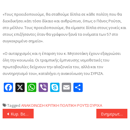
«Τους προειδοποιούμε, θα σταθούμε δίπλα σε κάθε πολίτη που θα
διεκδικήσει κάτι τόσο δίκαιο και ανθρώπινο, όπως ο Πάνος Ρούτσι,
στο μέλλον. Τους προειδοποιούμε, θα είμαστε δίπλα στους γονείς και
στους επιζήσαντες όταν θα γράφουν ξανά τα ονόματα των 57 στο
συγκεκριμένο σημείο».
«Ο αυταρχισμός και η έπαρση του κ. Μητσοτάκη έχουν εξαγριώσει
όλη την κοινωνία. Οι τραμπικής έμπνευσης νομοθετικές του
πρωτοβουλίες δείχνουν την αλαζονεία του, αλλά και τον
συντηρητισμό του», καταλήγει η ανακοίνωση του ΣΥΡΙΖΑ.
Facebook
X
WhatsApp
Viber
Skype
Email
Μοιραστεί
Tagged
ΑΝΑΚΟΙΝΩΣΗ
ΚΡΙΤΙΚΗ
ΠΟΛΙΤΙΚΗ
ΡΟΥΤΣΙ
ΣΥΡΙΧΑ
Πλοήγηση
Κυρ. Βελόπουλος: «Είναι να απορεί κανείς πώς η ΝΔ συνεχίζει τις συναντήσεις με τον Τούρκο ΥΠΕΞ Φιντάν»
Ενημερωτικό έντυπο σχετικά με το υφιστάμενο νόμο θα διανέμεται στους πολίτες τρίτων χωρών που εισέρχονται ή διαμένουν παράνομα στη χώρα (πηγές υπ. Μετανάστευσης)
άρθρων