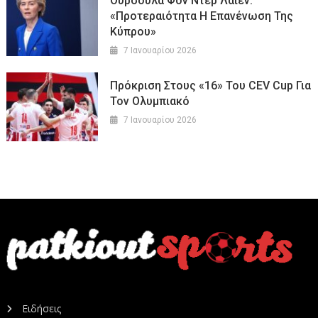
Ούρσουλα Φον Ντερ Λάιεν:
«Προτεραιότητα Η Επανένωση Της
Κύπρου»
7 Ιανουαρίου 2026
Πρόκριση Στους «16» Του CEV Cup Για
Τον Ολυμπιακό
7 Ιανουαρίου 2026
Ειδήσεις