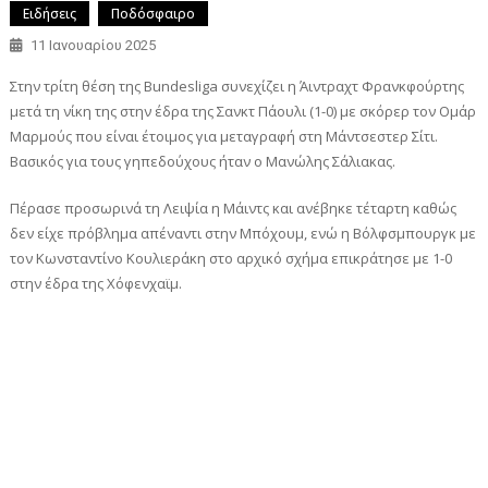
Ειδήσεις
Ποδόσφαιρο
11 Ιανουαρίου 2025
Στην τρίτη θέση της Bundesliga συνεχίζει η Άιντραχτ Φρανκφούρτης
μετά τη νίκη της στην έδρα της Σανκτ Πάουλι (1-0) με σκόρερ τον Ομάρ
Μαρμούς που είναι έτοιμος για μεταγραφή στη Μάντσεστερ Σίτι.
Βασικός για τους γηπεδούχους ήταν ο Μανώλης Σάλιακας.
Πέρασε προσωρινά τη Λειψία η Μάιντς και ανέβηκε τέταρτη καθώς
δεν είχε πρόβλημα απέναντι στην Μπόχουμ, ενώ η Βόλφσμπουργκ με
τον Κωνσταντίνο Κουλιεράκη στο αρχικό σχήμα επικράτησε με 1-0
στην έδρα της Χόφενχαϊμ.