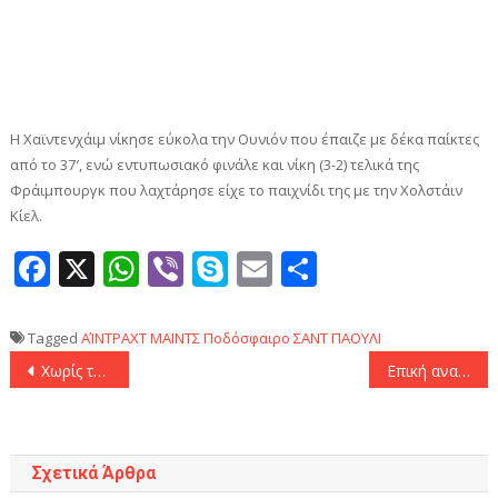
Η Χαϊντενχάιμ νίκησε εύκολα την Ουνιόν που έπαιζε με δέκα παίκτες
από το 37′, ενώ εντυπωσιακό φινάλε και νίκη (3-2) τελικά της
Φράιμπουργκ που λαχτάρησε είχε το παιχνίδι της με την Χολστάιν
Κίελ.
Facebook
X
WhatsApp
Viber
Skype
Email
Μοιραστεί
Tagged
ΑΊΝΤΡΑΧΤ
ΜΑΙΝΤΣ
Ποδόσφαιρο
ΣΑΝΤ ΠΑΟΥΛΙ
Πλοήγηση
Χωρίς τον Ουναϊ ο Παναθηναϊκός στις Σέρρες
Eπική ανατροπή τίτλου για τον Ολυμπιακό στις καθυστερήσεις με τον Κωστούλα (2-1)
άρθρων
Σχετικά Άρθρα