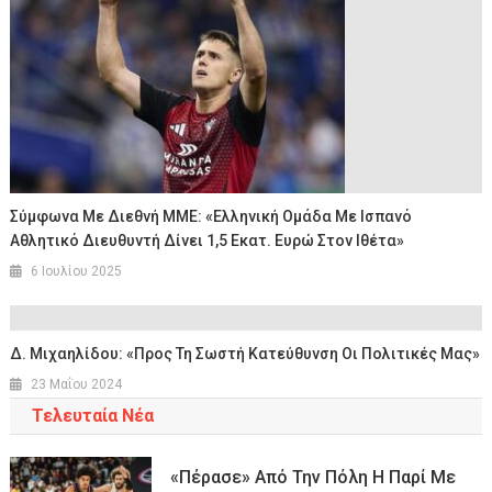
Σύμφωνα Με Διεθνή ΜΜΕ: «Ελληνική Ομάδα Με Ισπανό
Αθλητικό Διευθυντή Δίνει 1,5 Εκατ. Ευρώ Στον Ιθέτα»
6 Ιουλίου 2025
Δ. Μιχαηλίδου: «Προς Τη Σωστή Κατεύθυνση Οι Πολιτικές Μας»
23 Μαΐου 2024
Τελευταία Νέα
«Πέρασε» Από Την Πόλη Η Παρί Με