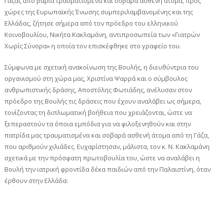
Γάζας από βαριά τραυματισμένα και σοβαρά ασθενή άτομα, προς
χώρες της Ευρωπαϊκής Ένωσης συμπεριλαμβανομένης και της
Ελλάδας, ζήτησε σήμερα από τον πρόεδρο του ελληνικού
Κοινοβουλίου, Νικήτα Κακλαμάνη, αντιπροσωπεία των «Γιατρών
Χωρίς Σύνορα» η οποία τον επισκέφθηκε στο γραφείο του.
Σύμφωνα με σχετική ανακοίνωση της Βουλής, η διευθύντρια του
οργανισμού στη χώρα μας, Χριστίνα Ψαρρά και ο σύμβουλος
ανθρωπιστικής δράσης, Αποστόλης Φωτιάδης, ανέλυσαν στον
πρόεδρο της Βουλής τις δράσεις που έχουν αναλάβει ως σήμερα,
τονίζοντας τη διπλωματική βοήθεια που χρειάζονται, ώστε να
ξεπεραστούν τα όποια εμπόδια για να φιλοξενηθούν και στην
πατρίδα μας τραυματισμένα και σοβαρά ασθενή άτομα από τη Γάζα,
που αριθμούν χιλιάδες. Ευχαρίστησαν, μάλιστα, τον κ. Ν. Κακλαμάνη
σχετικά με την πρόσφατη πρωτοβουλία του, ώστε να αναλάβει η
Βουλή την ιατρική φροντίδα δέκα παιδιών από την Παλαιστίνη, όταν
έρθουν στην Ελλάδα: