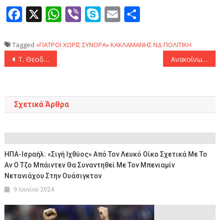
Facebook
X
WhatsApp
Viber
Skype
Email
Μοιραστεί
Tagged
«ΓΙΑΤΡΟΙ ΧΩΡΙΣ ΣΥΝΟΡΑ»
ΚΑΚΛΑΜΑΝΗΣ
ΝΔ
ΠΟΛΙΤΙΚΗ
Πλοήγηση
Τ. Θεοδωρικάκος: «Ενισχύεται το διαθέσιμο εισόδημα των πολιτών με πολύ δίκαιο τρόπο, πρώτα απ’ όλα για τις οικογένειες με παιδιά»
Ανακοίνωσε την Ντάρα Μεϊμπρέι ο ΠΑΟΚ
άρθρων
Σχετικά Άρθρα
ΗΠΑ-Ισραήλ: «Σιγή Ιχθύος» Από Τον Λευκό Οίκο Σχετικά Με Το
Αν Ο Τζο Μπάιντεν Θα Συναντηθεί Με Τον Μπενιαμίν
Νετανιάχου Στην Ουάσιγκτον
9 Ιουνίου 2024