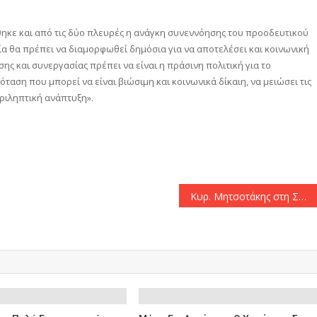
ηκε και από τις δύο πλευρές η ανάγκη συνεννόησης του προοδευτικού
α θα πρέπει να διαμορφωθεί δημόσια για να αποτελέσει και κοινωνική
ης και συνεργασίας πρέπει να είναι η πράσινη πολιτική για το
ρόταση που μπορεί να είναι βιώσιμη και κοινωνικά δίκαιη, να μειώσει τις
εριληπτική ανάπτυξη».
αστείτε
Κυρ. Μητσοτάκης στη Σύνοδο Κορυφής στις Βρυξέλλες: «Είναι ανάγκη να υλοποιηθεί η έκθεση Ντράγκι – Μεγάλη η σημασία του Διαδρόμου Ινδίας-Μέσης Ανατολής-Ευρώπης»