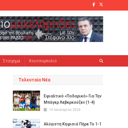
Στοίχημα
Κουτσομπολιό
Τελευταία Νέα
Εφιαλτικό «ποδαρικό» Για Την
Μπάγερ Λεβερκούζεν (1-4)
10 Ιανουαρίου 2026
Αλύγιστη Κηφισιά Πήρε Το 1-1