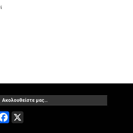
ί
Ακολουθείστε μας…
Facebook
X