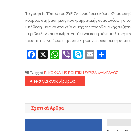
Το γραφείο Τύπου του ΣΥΡΙΖΑ αναφέρει ακόμη: «Συμφωνήθ
κόσμου, στη βάση μιας προγραμματικής συμφωνίας, η οποί
υπόθεση. Βασικό στοιχείο αυτής της προοδευτικής συζήτησ
περιβάλλον και το κλίμα. Αυτή είναι και η μόνη πολιτική π
ανισότητες, να δώσει προοπτική και να ευνοήσει τη συμπ
Facebook
X
WhatsApp
Viber
Skype
Email
Μοιρ
Tagged
P. KOKKALHS
POLITIKH
ΣΥΡΙΖΑ
ΦΑΜΕΛΛΟΣ
Πλοήγηση
Ν/σ για αναδιάρθρωση των σιδηροδρόμων – Ν. Ταχιάος: «Το μετρό της Θεσσαλονίκης είναι ασφαλέστερο από οποιοδήποτε άλλο σιδηροδρομικό μέσο»
άρθρων
Σχετικά Άρθρα