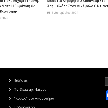
μαι Πολύ Ευχαριστημένη,
Μέσα Για Ατρόμητο Ο Χουάνκαρ Στο
ο Ματς Η Εμφάνιση Θα
Άρη – Θλάση Στον Δικέφαλο Ο Ντιαντ
 Καλύτερη»
5 Δεκεμβρίου 2024
υ 2025
Ειδήσεις
Το Θέμα της Ημέρας
“Κοριός” στα Αποδυτήρια
Ποδόσφαιρο