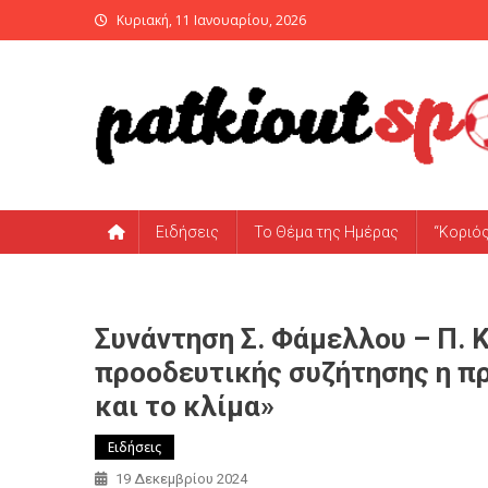
Skip
Κυριακή, 11 Ιανουαρίου, 2026
to
content
PatKiout Sports
Ό,τι θες να μάθεις στο patkiout – Όλα τα Αθλητικά Νέα
Ειδήσεις
Το Θέμα της Ημέρας
“Κοριό
Συνάντηση Σ. Φάμελλου – Π. 
προοδευτικής συζήτησης η πρ
και το κλίμα»
Ειδήσεις
19 Δεκεμβρίου 2024