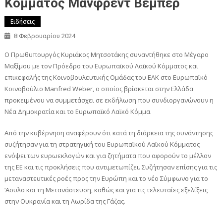
Κόμματος Μάνφρεντ Βέμπερ
Ειδήσεις
8 Φεβρουαρίου 2024
Ο Πρωθυπουργός Κυριάκος Μητσοτάκης συναντήθηκε στο Μέγαρο
Μαξίμου με τον Πρόεδρο του Ευρωπαϊκού Λαϊκού Κόμματος και
επικεφαλής της Κοινοβουλευτικής Ομάδας του ΕΛΚ στο Ευρωπαϊκό
Κοινοβούλιο Manfred Weber, ο οποίος βρίσκεται στην Ελλάδα
προκειμένου να συμμετάσχει σε εκδήλωση που συνδιοργανώνουν η
Νέα Δημοκρατία και το Ευρωπαϊκό Λαϊκό Κόμμα.
Από την κυβέρνηση αναφέρουν ότι κατά τη διάρκεια της συνάντησης
συζήτησαν για τη στρατηγική του Ευρωπαϊκού Λαϊκού Κόμματος
ενόψει των ευρωεκλογών και για ζητήματα που αφορούν το μέλλον
της ΕΕ και τις προκλήσεις που αντιμετωπίζει. Συζήτησαν επίσης για τις
μεταναστευτικές ροές προς την Ευρώπη και το νέο Σύμφωνο για το
‘Ασυλο και τη Μετανάστευση, καθώς και για τις τελευταίες εξελίξεις
στην Ουκρανία και τη Λωρίδα της Γάζας.