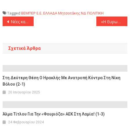
Tagged
ΒΕΜΠΕΡ
Ε.Ε.
ΕΛΛΑΔΑ
Μητσοτάκης
ΝΔ
ΠΟΛΙΤΙΚΗ
Πλοήγηση
Νέες καταβολές πρώτης αρωγής – Μέχρι σήμερα έχουν καταβληθεί 154 εκατ. ευρώ σε περισσότερους από 45.000 αιτούντες
«Η Eυρωπαϊκή Εισαγγελία απέρριψε την υπόθεση κατά της ευρωβουλευτή Μαρίας Σπυράκη» – Μ. Σπυράκη: «Η αλήθεια έλαμψε»
άρθρων
Σχετικά Άρθρα
Στη Δεύτερη Θέση Ο Ηρακλής Με Ανατροπή Κόντρα Στη Νίκη
Βόλου (2-1)
20 Ιανουαρίου 2025
Άλμα Τίτλου Για Την «φουριόζα» ΑΕΚ Στη Λαμία! (1-3)
24 Φεβρουαρίου 2024