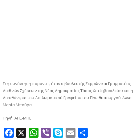
Στη συνάντηση παρόντες ήταν ο βουλευτής Σερρών και Γραμματέας
Διεθνών Σχέσεων της Νέας Δημοκρατίας Τάσος Χατζηβασιλείου και η
Διευθύντρια του Διπλωματικού Γραφείου του Πρωθυπουργού ‘Αννα-
Μαρία Μπούρα.
Πηγή: ΑΠΕ-ΜΠΕ
Facebook
X
WhatsApp
Viber
Skype
Email
Μοιραστεί