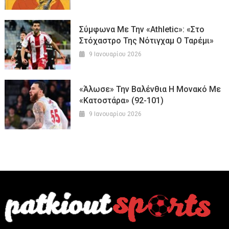
Σύμφωνα Με Την «Athletic»: «Στο
Στόχαστρο Της Νότιγχαμ Ο Ταρέμι»
9 Ιανουαρίου 2026
«Άλωσε» Την Βαλένθια Η Μονακό Με
«κατοστάρα» (92-101)
9 Ιανουαρίου 2026