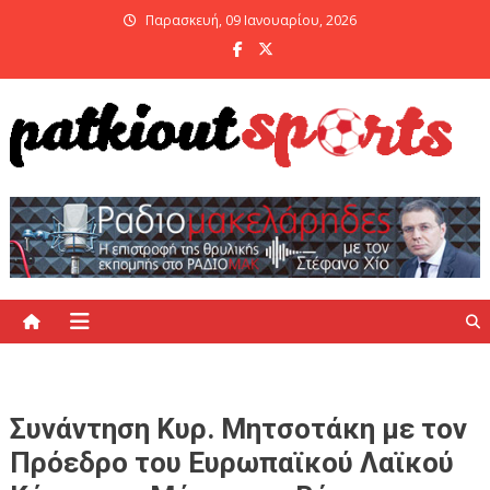
Skip
Παρασκευή, 09 Ιανουαρίου, 2026
to
content
PatKiout Sports
Ό,τι θες να μάθεις στο patkiout – Όλα τα Αθλητικά Νέα
Συνάντηση Κυρ. Μητσοτάκη με τον
Πρόεδρο του Ευρωπαϊκού Λαϊκού