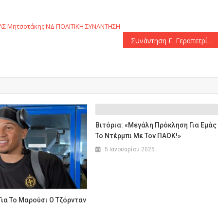
ΑΣ
Μητσοτάκης
ΝΔ
ΠΟΛΙΤΙΚΗ
ΣΥΝΑΝΤΗΣΗ
Συνάντηση Γ. Γεραπετρίτη – Χ. Φιντάν στο περιθώριο της Συνόδου ΥΠΕΞ του ΝΑΤΟ
Βιτόρια: «Μεγάλη Πρόκληση Για Εμάς
Το Ντέρμπι Με Τον ΠΑΟΚ!»
5 Ιανουαρίου 2025
Για Το Μαρούσι Ο Τζόρνταν