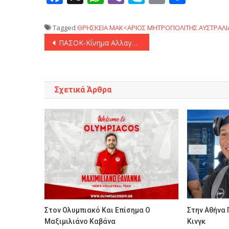
Tagged
ΘΡΗΣΚΕΙΑ
ΜΑΚ<ΑΡΙΟΣ
ΜΗΤΡΟΠΟΛΙΤΗΣ ΑΥΣΤΡΑΛΙ
Πλοήγηση
ΠΑΣΟΚ-Κίνημα Αλλαγής: «Η κυβέρνηση έχει αποτύχει παταγωδώς να εγγυηθεί την ασφάλεια των πολιτών»
άρθρων
Σχετικά Άρθρα
Στον Ολυμπιακό Και Επίσημα Ο
Στην Αθήνα 
Μαξιμιλιάνο Καβάνα
Κινγκ