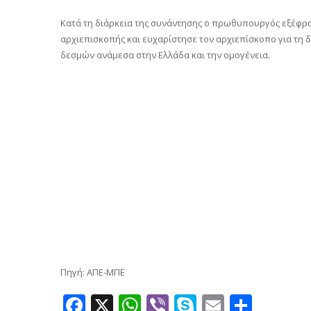
Κατά τη διάρκεια της συνάντησης ο πρωθυπουργός εξέφρασ
αρχιεπισκοπής και ευχαρίστησε τον αρχιεπίσκοπο για τη 
δεσμών ανάμεσα στην Ελλάδα και την ομογένεια.
Πηγή: ΑΠΕ-ΜΠΕ
Facebook
X
WhatsApp
Viber
Skype
Email
Μοιρ