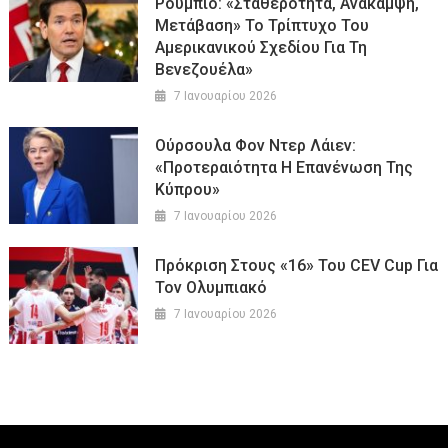
Ρούμπιο: «Σταθερότητα, Ανάκαμψη,
Μετάβαση» Το Τρίπτυχο Του
Αμερικανικού Σχεδίου Για Τη
Βενεζουέλα»
7 Ιανουαρίου 2026
Ούρσουλα Φον Ντερ Λάιεν:
«Προτεραιότητα Η Επανένωση Της
Κύπρου»
7 Ιανουαρίου 2026
Πρόκριση Στους «16» Του CEV Cup Για
Τον Ολυμπιακό
7 Ιανουαρίου 2026