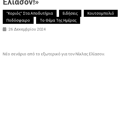
Ελίασον!»
"Κοριός" Στα Αποδυτήρια
Ειδήσεις
Κουτσομπολιό
Ποδόσφαιρο
Το Θέμα Της Ημέρας
26 Δεκεμβρίου 2024
Νέο σενάριο από το εξωτερικό για τον Νίκλας Ελίασον.