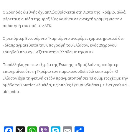
Ο Σουηδός διεθνής όχι απλώς βρίσκεται στη λίστα της Γκρέμιο, αλλά
φέρεται η ομάδα της Βραζιλίας να είναι σε ανοιχτή γραμμή για την
απόκτησή του από την ΑΕΚ.
Ο ρεπόρτερ Εντουάρντο Γκαμπάρντο αναφέρει χαρακτηριστικά ότι
«διαπραγματεύεται την υπογραφή του Ελίασον, ενός 29χρονου
Σουηδού που αγωνίζεται στην Ελλάδα με την ΑΕΚ».
Παράλληλα, για τον εξτρέμ της Ένωσης, ο Βραζιλιάνος ρεπόρτερ
επισημαίνει ότι «η Γκρέμιο τον παρακολουθεί εδώ και καιρό». Ο
Ελίασον έχει τη φετινή σεζόν πραγματοποιήσει 13 συμμετοχές με την
ομάδα του Ματίας Αλμέιδα, τις οποίες έχει συνδυάσει με ένα γκολ και
μία ασίστ.
Facebook
X
WhatsApp
Viber
Skype
Email
Μοιραστεί