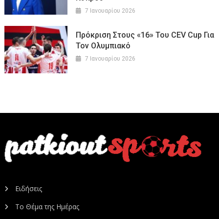
7 Ιανουαρίου 2026
Πρόκριση Στους «16» Του CEV Cup Για
Τον Ολυμπιακό
7 Ιανουαρίου 2026
Ειδήσεις
Το Θέμα της Ημέρας