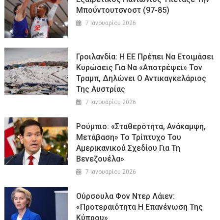
Μπούντουτσνοστ (97-85)
7 Ιανουαρίου 2026
Γροιλανδία: Η ΕΕ Πρέπει Να Ετοιμάσει
Κυρώσεις Για Να «αποτρέψει» Τον
Τραμπ, Δηλώνει Ο Αντικαγκελάριος
Της Αυστρίας
7 Ιανουαρίου 2026
Ρούμπιο: «Σταθερότητα, Ανάκαμψη,
Μετάβαση» Το Τρίπτυχο Του
Αμερικανικού Σχεδίου Για Τη
Βενεζουέλα»
7 Ιανουαρίου 2026
Ούρσουλα Φον Ντερ Λάιεν:
«Προτεραιότητα Η Επανένωση Της
Κύπρου»