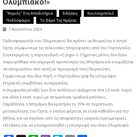
Ολυμπιακό!»
"Κοριός" Στα Αποδυτήρια
Ειδήσεις
Κουτσομπολιό
Ποδόσφαιρο
Το Θέμα Της Ημέρας
7 Αυγούστου 2024
Ποδοσφαιριστής του Ολυμπιακού θα πρέπει να θεωρείται ο Αντρέ
Όρτα, σύμφωνα με τις τελευταίες πληροφορίες από την Πορτογαλία.
Συγκεκριμένα, η πορτογαλική «O Jogo» ο 27χρονος μέσος δεν ήταν
παρευρέθηκε στη σημερινή προπόνηση της Μπράγκα και ετοιμάζεται
να αποχωρήσει από αυτή με προορισμό τους Πειραιώτες.
Σύμφωνα με την ίδια πηγή, ο Πορτογάλος χαφ θα υπογράψει
τετραετές συμβόλαιο συνεργασίας.
Η συμφωνία μεταξύ των δύο συλλόγων ανέρχεται στα 2,5 εκατ. ευρώ
και άλλα 2 εκατ. ευρώ με ατομικά και ομαδικά μπόνους.
Παράλληλα, η Μπράγκα θα κρατήσει το 15% σε περίπτωση
μεταπώλησης του Όρτα, ο οποίος φέρεται να είναι καθοδόν για την
Αθήνα, για να περάσει από τις απαραίτητες ιατρικές/εργομετρικές
εξετάσεις και να επισημοποιηθεί η επιστροφή του στον Ολυμπιακό.