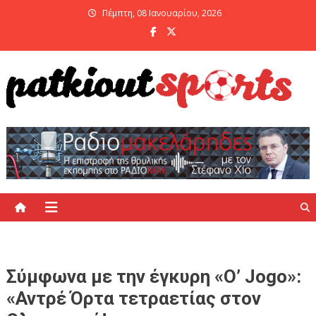
Skip
Πέμπτη, 08 Ιανουαρίου, 2026
to
content
PatKiout Sports
Ό,τι θες να μάθεις στο patkiout – Όλα τα Αθλητικά Νέα
Σύμφωνα με την έγκυρη «O’ Jogo»:
«Αντρέ Όρτα τετραετίας στον