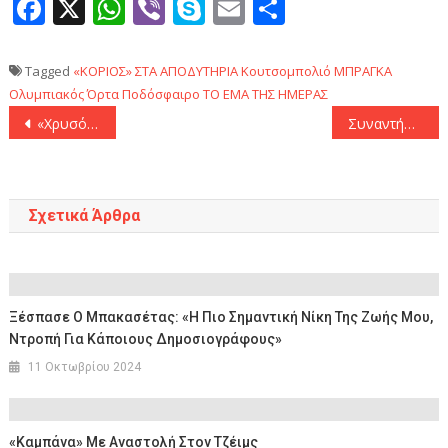
Facebook
X
WhatsApp
Viber
Skype
Email
Μοιραστεί
Tagged
«ΚΟΡΙΟΣ» ΣΤΑ ΑΠΟΔΥΤΗΡΙΑ
Κουτσομπολιό
ΜΠΡΑΓΚΑ
Ολυμπιακός
Όρτα
Ποδόσφαιρο
ΤΟ ΕΜΑ ΤΗΣ ΗΜΕΡΑΣ
Πλοήγηση
«Χρυσός» Τεντόγλου ανέβασε την Ελλάδα στα ουράνια!
Συναντήθηκε με Γιώργο Βαρδινογιάννη ο Μάκης Γκαγκάτσης για την αξιοποίηση της Παιανίας
άρθρων
Σχετικά Άρθρα
Ξέσπασε Ο Μπακασέτας: «Η Πιο Σημαντική Νίκη Της Ζωής Μου,
Ντροπή Για Κάποιους Δημοσιογράφους»
11 Οκτωβρίου 2024
«Καμπάνα» Με Αναστολή Στον Τζέιμς