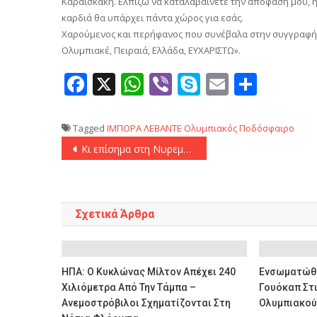
Καραϊσκάκη. Ελπίζω να καταλαβαίνετε την απόφασή μου, η 
καρδιά θα υπάρχει πάντα χώρος για εσάς.
Χαρούμενος και περήφανος που συνέβαλα στην συγγραφή 
Ολυμπιακέ, Πειραιά, Ελλάδα, ΕΥΧΑΡΙΣΤΩ».
Facebook
X
WhatsApp
Viber
Skype
Email
Μοιρ
Tagged
ΙΜΠΟΡΑ
ΛΕΒΑΝΤΕ
Ολυμπιακός
Ποδόσφαιρο
Πλοήγηση
Κι επίσημα στη Νυρεμβέργη ο Τζίμας
άρθρων
Σχετικά Άρθρα
ΗΠΑ: Ο Κυκλώνας Μίλτον Απέχει 240
Ενσωματώθη
Χιλιόμετρα Από Την Τάμπα –
Γουόκαπ Στ
Ανεμοστρόβιλοι Σχηματίζονται Στη
Ολυμπιακού