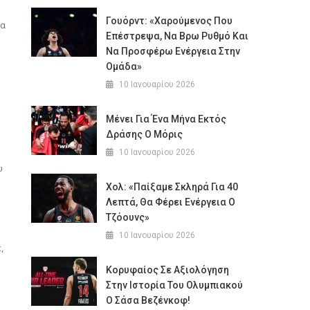
Γουόρντ: «Χαρούμενος Που
ία
Επέστρεψα, Να Βρω Ρυθμό Και
Να Προσφέρω Ενέργεια Στην
Ομάδα»
10 Ιανουαρίου 2026
Μένει Για Ένα Μήνα Εκτός
Δράσης Ο Μόρις
10 Ιανουαρίου 2026
υ
Χολ: «Παίξαμε Σκληρά Για 40
Λεπτά, Θα Φέρει Ενέργεια Ο
Τζόουνς»
10 Ιανουαρίου 2026
,
Κορυφαίος Σε Αξιολόγηση
Στην Ιστορία Του Ολυμπιακού
Ο Σάσα Βεζένκοφ!