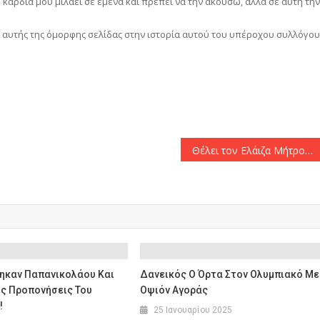
καρδιά μου μιλάει σε εμένα και πρέπει να την ακούσω, αλλά σε αυτή την
αυτής της όμορφης σελίδας στην ιστορία αυτού του υπέροχου συλλόγου
αστείτε
Θέλει τον Ελάιζα Μήτρου-Λονγκ η ΑΕΚ
καν Παπανικολάου Και
Δανεικός Ο Όρτα Στον Ολυμπιακό Με
ις Προπονήσεις Του
Οψιόν Αγοράς
!
25 Ιανουαρίου 2025