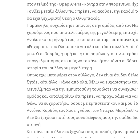
στον τελικό της «Opap Arena» κόντρα στην Φιορεντίνα, έχ
Τονίζει μεταξύ άλλων πως πρέπει να ακούσει την καρδιά τ
θα έχει ξεχωριστή θέση ο Ολυμπιακός.
Παράλληλα, ευχαρίστησε άπαντες στην ομάδα, από τον Ντι
χαρούμενος που αποτελεί μέρος της μεγαλύτερης επιτυχί
Αναλυτικά το μήνυμά του, το οποίο πόσταρε σε ισπανικά, α
«Ευχαριστώ τον Ολυμπιακό για όλα και τόσα πολλά. Από τ
μου. Ο σεβασμός, η τιμή και η υπερηφάνια για την υπεράσ
επαγγελματισμός στο πώς να το κάνω ήταν πάντα οι βάσει
ιστορία του συλλόγου μεγαλύτερη.
Όπως έχω μεταφέρει στον σύλλογο, δεν είναι ότι δεν θέλω
ζητάει κάτι άλλο. Πάνω από όλα, θέλω να ευχαριστήσω τον
Μεντιλίμπαρ για την εμπιστοσύνη τους ώστε να συνεχίσω
ομάδας και καταλαβαίνω ότι πρέπει να προχωράμε για να
Θέλω να ευχαριστήσω όσους με εμπιστεύτηκαν και μου έδ
Αντόνιο Κορδόν, τον Χοσέ Ιγνάσιο, τον Ντιέγκο Μαρτίνεθ κ
Δεν θα ξεχάσω ποτέ τους συναδέλφους μου, την ομάδα δι
στοργή.
Και πάνω από όλα δεν ξεχνάω τους οπαδούς, ήταν προνόμ