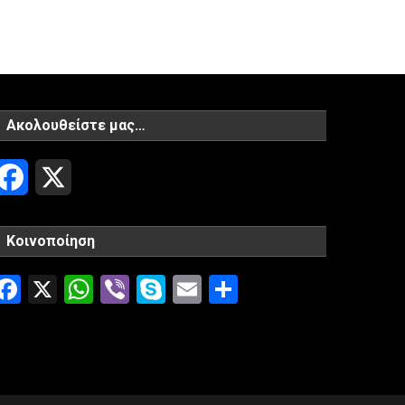
Ακολουθείστε μας…
Facebook
X
Κοινοποίηση
Facebook
X
WhatsApp
Viber
Skype
Email
Μοιραστείτ