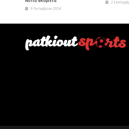
Νότια Φλόριντα
2 Σεπτεμβ
9 Οκτωβρίου 2024