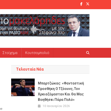
Στοίχημα
Κουτσομπολιό
Τελευταία Νέα
Μπαρτζώκας: «Φανταστική
Προσθήκη Ο Τζόουνς, Τον
Χρειαζόμασταν Και Θα Μας
Βοηθήσει Πάρα Πολύ»
10 Ιανουαρίου 2026
ue