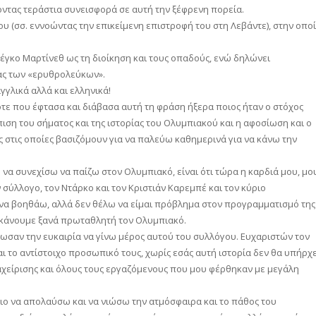
οντας τεράστια συνεισφορά σε αυτή την ξέφρενη πορεία.
ου (σσ. εννοώντας την επικείμενη επιστροφή του στη Λεβάντε), στην οπο
έγκο Μαρτίνεθ ως τη διοίκηση και τους οπαδούς, ενώ δηλώνει
ας των «ερυθρολεύκων».
γγλικά αλλά και ελληνικά!
ότε που έφτασα και διάβασα αυτή τη φράση ήξερα ποιος ήταν ο στόχος
πιση του σήματος και της ιστορίας του Ολυμπιακού και η αφοσίωση και ο
ς στις οποίες βασιζόμουν για να παλεύω καθημερινά για να κάνω την
 να συνεχίσω να παίζω στον Ολυμπιακό, είναι ότι τώρα η καρδιά μου, μο
 σύλλογο, τον Ντάρκο και τον Κριστιάν Καρεμπέ και τον κύριο
 να βοηθάω, αλλά δεν θέλω να είμαι πρόβλημα στον προγραμματισμό της
 κάνουμε ξανά πρωταθλητή τον Ολυμπιακό.
ωσαν την ευκαιρία να γίνω μέρος αυτού του συλλόγου. Ευχαριστών τον
αι το αντίστοιχο προσωπικό τους, χωρίς εσάς αυτή ιστορία δεν θα υπήρχε
αχείρισης και όλους τους εργαζόμενους που μου φέρθηκαν με μεγάλη
ιο να απολαύσω και να νιώσω την ατμόσφαιρα και το πάθος του