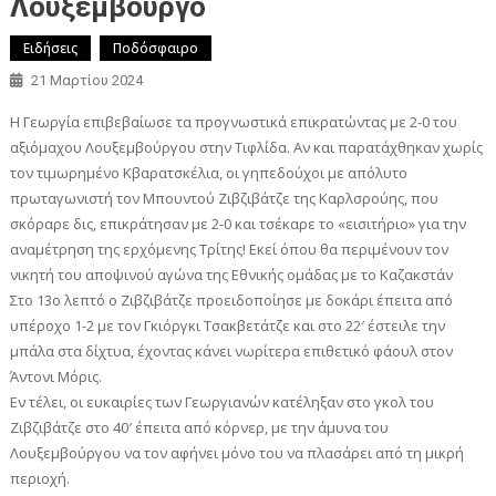
Λουξεμβούργο
Ειδήσεις
Ποδόσφαιρο
21 Μαρτίου 2024
Η Γεωργία επιβεβαίωσε τα προγνωστικά επικρατώντας με 2-0 του
αξιόμαχου Λουξεμβούργου στην Τιφλίδα. Αν και παρατάχθηκαν χωρίς
τον τιμωρημένο Κβαρατσκέλια, οι γηπεδούχοι με απόλυτο
πρωταγωνιστή τον Μπουντού Ζιβζιβάτζε της Καρλσρούης, που
σκόραρε δις, επικράτησαν με 2-0 και τσέκαρε το «εισιτήριο» για την
αναμέτρηση της ερχόμενης Τρίτης! Εκεί όπου θα περιμένουν τον
νικητή του αποψινού αγώνα της Εθνικής ομάδας με το Καζακστάν
Στο 13ο λεπτό ο Ζιβζιβάτζε προειδοποίησε με δοκάρι έπειτα από
υπέροχο 1-2 με τον Γκιόργκι Τσακβετάτζε και στο 22′ έστειλε την
μπάλα στα δίχτυα, έχοντας κάνει νωρίτερα επιθετικό φάουλ στον
Άντονι Μόρις.
Εν τέλει, οι ευκαιρίες των Γεωργιανών κατέληξαν στο γκολ του
Ζιβζιβάτζε στο 40′ έπειτα από κόρνερ, με την άμυνα του
Λουξεμβούργου να τον αφήνει μόνο του να πλασάρει από τη μικρή
περιοχή.