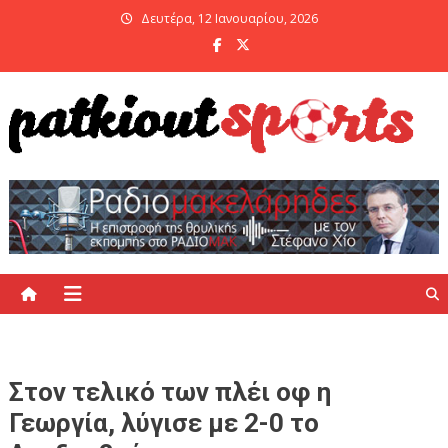
Skip
Δευτέρα, 12 Ιανουαρίου, 2026
to
content
PatKiout Sports
Ό,τι θες να μάθεις στο patkiout – Όλα τα Αθλητικά Νέα
Στον τελικό των πλέι οφ η
Γεωργία, λύγισε με 2-0 το