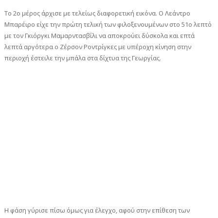
Το 2ο μέρος άρχισε με τελείως διαφορετική εικόνα. Ο Λεάντρο
Μπαρέιρο είχε την πρώτη τελική των φιλοξενουμένων στο 51ο λεπτό
με τον Γκιόργκι Μαμαρντασβίλι να αποκρούει δύσκολα και επτά
λεπτά αργότερα ο Ζέρσον Ροντρίγκες με υπέροχη κίνηση στην
περιοχή έστειλε την μπάλα στα δίχτυα της Γεωργίας.
Η φάση γύρισε πίσω όμως για έλεγχο, αφού στην επίθεση των