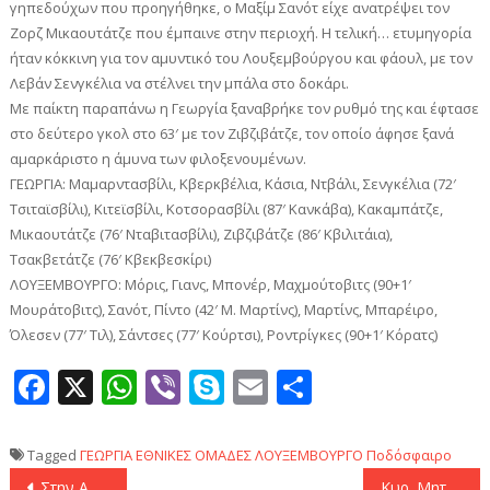
γηπεδούχων που προηγήθηκε, ο Μαξίμ Σανότ είχε ανατρέψει τον
Ζορζ Μικαουτάτζε που έμπαινε στην περιοχή. Η τελική… ετυμηγορία
ήταν κόκκινη για τον αμυντικό του Λουξεμβούργου και φάουλ, με τον
Λεβάν Σενγκέλια να στέλνει την μπάλα στο δοκάρι.
Με παίκτη παραπάνω η Γεωργία ξαναβρήκε τον ρυθμό της και έφτασε
στο δεύτερο γκολ στο 63′ με τον Ζιβζιβάτζε, τον οποίο άφησε ξανά
αμαρκάριστο η άμυνα των φιλοξενουμένων.
ΓΕΩΡΓΙΑ: Μαμαρντασβίλι, Κβερκβέλια, Κάσια, Ντβάλι, Σενγκέλια (72′
Τσιταϊσβίλι), Κιτεϊσβίλι, Κοτσορασβίλι (87′ Κανκάβα), Κακαμπάτζε,
Μικαουτάτζε (76′ Νταβιτασβίλι), Ζιβζιβάτζε (86′ Κβιλιτάια),
Τσακβετάτζε (76′ Κβεκβεσκίρι)
ΛΟΥΞΕΜΒΟΥΡΓΟ: Μόρις, Γιανς, Μπονέρ, Μαχμούτοβιτς (90+1′
Μουράτοβιτς), Σανότ, Πίντο (42′ Μ. Μαρτίνς), Μαρτίνς, Μπαρέιρο,
Όλεσεν (77′ Τιλ), Σάντσες (77′ Κούρτσι), Ροντρίγκες (90+1′ Κόρατς)
Facebook
X
WhatsApp
Viber
Skype
Email
Μοιραστεί
Tagged
ΓΕΩΡΓΙΑ
ΕΘΝΙΚΕΣ ΟΜΑΔΕΣ
ΛΟΥΞΕΜΒΟΥΡΓΟ
Ποδόσφαιρο
Πλοήγηση
Στην Αθήνα αντιπροσωπεία των FIFA/UEFA – Συναντήσεις με Μπαλτάκο και Βρούτση
Κυρ. Μητσοτάκης: «Ευρωομόλογα αποκλειστικά για την αμυντική θωράκιση της Ευρώπης»