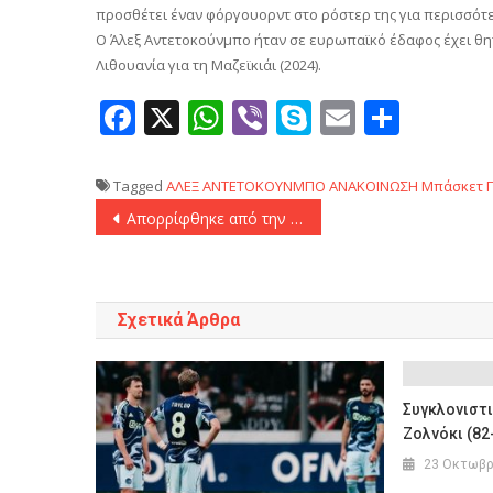
προσθέτει έναν φόργουορντ στο ρόστερ της για περισσότε
Ο Άλεξ Αντετοκούνμπο ήταν σε ευρωπαϊκό έδαφος έχει θητε
Λιθουανία για τη Μαζεϊκιάι (2024).
Facebook
X
WhatsApp
Viber
Skype
Email
Μοιρ
Tagged
ΑΛΕΞ ΑΝΤΕΤΟΚΟΥΝΜΠΟ
ΑΝΑΚΟΙΝΩΣΗ
Μπάσκετ
Πλοήγηση
Απορρίφθηκε από την Euroleague η ένσταση του Παναθηναϊκού AKTOR για το ματς με την Παρί
άρθρων
Σχετικά Άρθρα
Συγκλονιστι
Ζολνόκι (82
23 Οκτωβρ