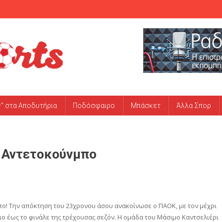
ς” στα Αποδυτήρια
Ποδόσφαιρο
Μπάσκετ
Άλλα Σπορ
ξ Αντετοκούνμπο
ο! Την απόκτηση του 23χρονου άσου ανακοίνωσε ο ΠΑΟΚ, με τον μέχρι
ο έως το φινάλε της τρέχουσας σεζόν. Η ομάδα του Μάσιμο Καντσελιέρι