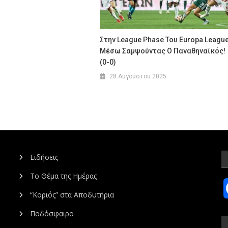
Στην League Phase Του Εuropa Leagu
Μέσω Σαμψούντας Ο Παναθηναϊκός!
(0-0)
28 Αυγούστου 2025
Ειδήσεις
Το Θέμα της Ημέρας
“Κοριός” στα Αποδυτήρια
Ποδόσφαιρο