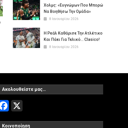
Χολμς: «Ευγνώμων Που Μπορώ
Να Βοηθήσω Την Ομάδα»
8 Ιανουαρίου 2026
e
Η Ρεάλ Καθάρισε Την Ατλέτικο
Και Πάει Για Τελικό… Clasico!
8 Ιανουαρίου 2026
Ακολουθείστε μας…
Facebook
X
Κοινοποίηση