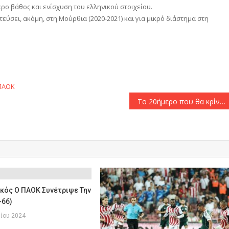
ρο βάθος και ενίσχυση του ελληνικού στοιχείου.
ύσει, ακόμη, στη Μούρθια (2020-2021) και για μικρό διάστημα στη
αστείτε
ΠΑΟΚ
Το 20ήμερο που θα κρίνει σχεδόν τα πάντα για τον Ολυμπιακό!
κός Ο ΠΑΟΚ Συνέτριψε Την
-66)
ίου 2024