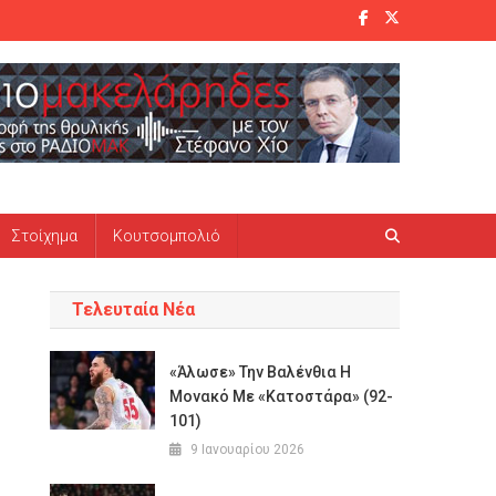
Στοίχημα
Κουτσομπολιό
Τελευταία Νέα
«Άλωσε» Την Βαλένθια Η
Μονακό Με «κατοστάρα» (92-
101)
9 Ιανουαρίου 2026