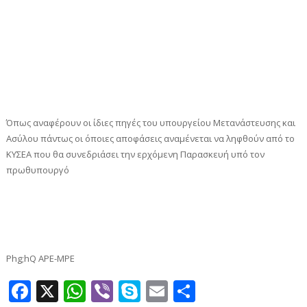
Όπως αναφέρουν οι ίδιες πηγές του υπουργείου Μετανάστευσης και
Ασύλου πάντως οι όποιες αποφάσεις αναμένεται να ληφθούν από το
ΚΥΣΕΑ που θα συνεδριάσει την ερχόμενη Παρασκευή υπό τον
πρωθυπουργό
Phg;hQ APE-MPE
Facebook
X
WhatsApp
Viber
Skype
Email
Μοιραστεί