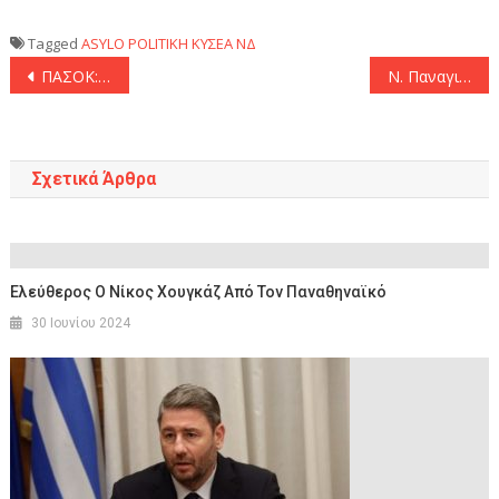
Tagged
ASYLO
POLITIKH
ΚΥΣΕΑ
ΝΔ
Πλοήγηση
ΠΑΣΟΚ: «Τη δεδομένη στιγμή το μείζον είναι η κοινοβουλευτική μάχη του Προϋπολογισμού»
Ν. Παναγιωτόπουλος: «Επαφές με ΕΕ για εκτίμηση της νέας κατάστασης στη Συρία»
άρθρων
Σχετικά Άρθρα
Ελεύθερος Ο Νίκος Χουγκάζ Από Τον Παναθηναϊκό
30 Ιουνίου 2024