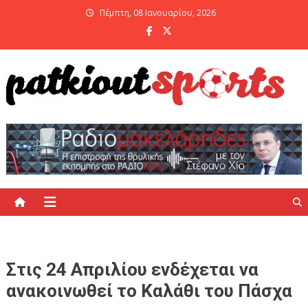
Skip
Πέμπτη, 08 Ιανουαρίου, 2026
to
content
PatKiout Sports
Ό,τι θες να μάθεις στο patkiout – Όλα τα Αθλητικά Νέα
Στις 24 Απριλίου ενδέχεται να
ανακοινωθεί το Καλάθι του Πάσχα