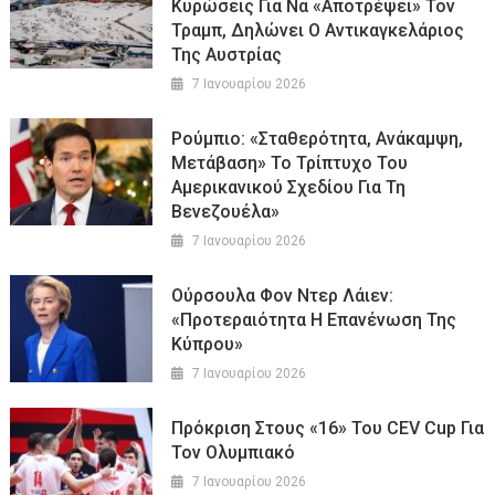
Κυρώσεις Για Να «αποτρέψει» Τον
Τραμπ, Δηλώνει Ο Αντικαγκελάριος
Της Αυστρίας
7 Ιανουαρίου 2026
Ρούμπιο: «Σταθερότητα, Ανάκαμψη,
Μετάβαση» Το Τρίπτυχο Του
Αμερικανικού Σχεδίου Για Τη
Βενεζουέλα»
7 Ιανουαρίου 2026
Ούρσουλα Φον Ντερ Λάιεν:
«Προτεραιότητα Η Επανένωση Της
Κύπρου»
7 Ιανουαρίου 2026
Πρόκριση Στους «16» Του CEV Cup Για
Τον Ολυμπιακό
7 Ιανουαρίου 2026