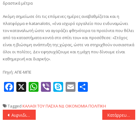
δραστικά μέτρα
Ακόμη σημείωσε ότι τις επόμενες ημέρες αναβαθμίζεται και η
πλατφόρμα e-katanalotis, «ένα ισχυρό εργαλείο που ενδυναμώνει
τον καταναλωτή ώστε να αγοράζει φθηνότερα τα προϊόντα που θέλει
από τα καταστήματα κοντά στο σπίτι του» και προσέθεσε: «Στόχος
είναι η βιώσιμη ανάπτυξη της χώρας, ώστε να στηριχθούν ουσιαστικά
όλοι οι πολίτες. Δεν εφησυχάζουμε και η μάχη που δίνουμε είναι
καθημερινή και διαρκής».
Πηγή: ΑΠΕ-ΜΠΕ
Facebook
X
WhatsApp
Viber
Skype
Email
Μοιραστεί
Tagged
ΚΑΛΑΘΙ ΤΟΥ ΠΑΣΧΑ
ΝΔ
ΟΙΚΟΝΟΜΙΑ
ΠΟΛΙΤΙΚΗ
Πλοήγηση
Αιφνιδιαστικοί έλεγχοι της Επιτροπής Ανταγωνισμού στον κλάδο πληροφορικής και τεχνολογίας
Κατάρρευση γέφυρας στη Βαλτιμόρη: Οι 6 αγνοούμενοι θεωρούνται πλέον νεκροί – Αναστέλλονται οι έρευνες
άρθρων