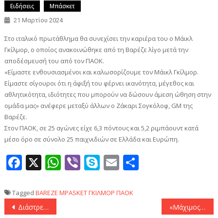
Ειδήσεις
Μπάσκετ
21 Μαρτίου 2024
Στο ιταλικό πρωτάθλημα θα συνεχίσει την καριέρα του ο Μάικλ
Γκίλμορ, ο οποίος ανακοινώθηκε από τη Βαρέζε λίγο μετά την
αποδέσμευσή του από τον ΠΑΟΚ.
«Είμαστε ενθουσιασμένοι και καλωσορίζουμε τον Μάικλ Γκίλμορ.
Είμαστε σίγουροι ότι η άφιξή του φέρνει ικανότητα, μέγεθος και
αθλητικότητα, ιδιότητες που μπορούν να δώσουν άμεση ώθηση στην
ομάδα μας» ανέφερε μεταξύ άλλων ο Ζάκαρι Σογκόλοφ, GM της
Βαρέζε.
Στον ΠΑΟΚ, σε 25 αγώνες είχε 6,3 πόντους και 5,2 ριμπάουντ κατά
μέσο όρο σε σύνολο 25 παιχνιδιών σε Ελλάδα και Ευρώπη.
Facebook
X
WhatsApp
Viber
Skype
Email
Μοιραστεί
Tagged
BAREZE
MPASKET
ΓΚΙΛΜΟΡ
ΠΑΟΚ
Πλοήγηση
Διάστρεμμα για τον Τσιγγάρα στον ΠΑΟΚ
«Μάχιμος» ο Βιλντόσα κόντρα στην Μπαρτσελόνα!