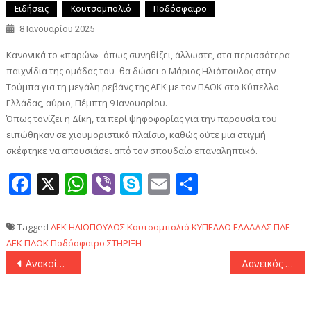
Ειδήσεις
Κουτσομπολιό
Ποδόσφαιρο
8 Ιανουαρίου 2025
Κανονικά το «παρών» -όπως συνηθίζει, άλλωστε, στα περισσότερα
παιχνίδια της ομάδας του- θα δώσει ο Μάριος Ηλιόπουλος στην
Τούμπα για τη μεγάλη ρεβάνς της ΑΕΚ με τον ΠΑΟΚ στο Κύπελλο
Ελλάδας, αύριο, Πέμπτη 9 Ιανουαρίου.
Όπως τονίζει η Δίκη, τα περί ψηφοφορίας για την παρουσία του
ειπώθηκαν σε χιουμοριστικό πλαίσιο, καθώς ούτε μια στιγμή
σκέφτηκε να απουσιάσει από τον σπουδαίο επαναληπτικό.
Facebook
X
WhatsApp
Viber
Skype
Email
Μοιραστεί
Tagged
AEK
ΗΛΙΟΠΟΥΛΟΣ
Κουτσομπολιό
ΚΥΠΕΛΛΟ ΕΛΛΑΔΑΣ
ΠΑΕ
ΑΕΚ
ΠΑΟΚ
Ποδόσφαιρο
ΣΤΗΡΙΞΗ
Πλοήγηση
Ανακοίνωσε Λούκα Μπάνκι η Αναντολού Εφές
Δανεικός από τον Ολυμπιακό στον Βόλο ο Ισίδωρος Κουτσίδης
άρθρων