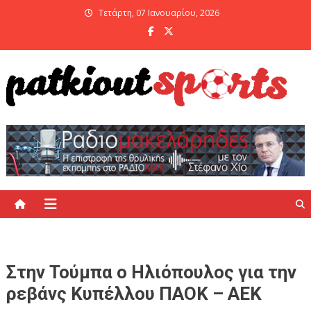
Skip
Τετάρτη, 07 Ιανουαρίου, 2026
to
content
PatKiout Sports
Ό,τι θες να μάθεις στο patkiout – Όλα τα Αθλητικά Νέα
Στην Τούμπα ο Ηλιόπουλος για την
ρεβάνς Κυπέλλου ΠΑΟΚ – ΑΕΚ