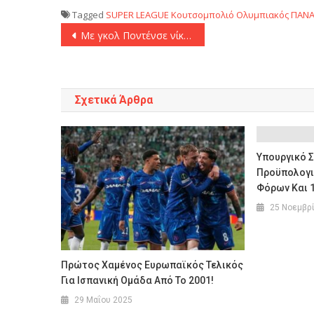
Tagged
SUPER LEAGUE
Κουτσομπολιό
Ολυμπιακός
ΠΑΝΑ
Πλοήγηση
Με γκολ Ποντένσε νίκησε η Αλ Σαμπάμπ στο ντεμπούτο του Τερίμ (2-1)
άρθρων
Σχετικά Άρθρα
Υπουργικό Σ
Προϋπολογι
Φόρων Και 
25 Νοεμβρ
Πρώτος Χαμένος Ευρωπαϊκός Τελικός
Για Ισπανική Ομάδα Από Το 2001!
29 Μαΐου 2025