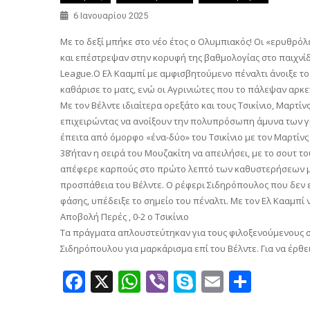
6 Ιανουαρίου 2025
Με το δεξί μπήκε στο νέο έτος ο Ολυμπιακός! Οι «ερυθρόλ
και επέστρεψαν στην κορυφή της βαθμολογίας στο παιχνίδι
League.Ο Ελ Κααμπί με αμφισβητούμενο πέναλτι άνοιξε το 
καθάρισε το ματς, ενώ οι Αγρινιώτες που το πάλεψαν αρκετ
Με τον Βέλντε ιδιαίτερα ορεξάτο και τους Τσικίνιο, Μαρτ
επιχειρώντας να ανοίξουν την πολυπρόσωπη άμυνα των γηπε
έπειτα από όμορφο «ένα-δύο» του Τσικίνιο με τον Μαρτίνς
38’ήταν η σειρά του Μουζακίτη να απειλήσει, με το σουτ
απέφερε καρπούς στο πρώτο λεπτό των καθυστερήσεων μ’ 
προσπάθεια του Βέλντε. Ο ρέφερι Σιδηρόπουλος που δεν ε
φάσης, υπέδειξε το σημείο του πέναλτι. Με τον Ελ Κααμπί 
Αποβολή Περές , 0-2 ο Τσικίνιο
Τα πράγματα απλουστεύτηκαν για τους φιλοξενούμενους στο
Σιδηρόπουλου για μαρκάρισμα επί του Βέλντε. Για να έρθει 
Facebook
X
WhatsApp
Viber
Skype
Email
Μοιρ