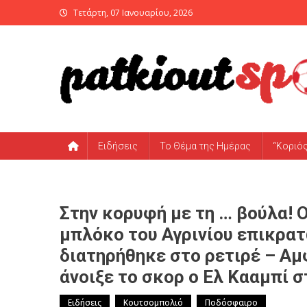
Skip
Τετάρτη, 07 Ιανουαρίου, 2026
to
content
PatKiout Sports
Ό,τι θες να μάθεις στο patkiout – Όλα τα Αθλητικά Νέα
Ειδήσεις
Το Θέμα της Ημέρας
“Κοριό
Στην κορυφή με τη … βούλα! 
μπλόκο του Αγρινίου επικρατ
διατηρήθηκε στο ρετιρέ – Αμ
άνοιξε το σκορ ο Ελ Κααμπί σ
Ειδήσεις
Κουτσομπολιό
Ποδόσφαιρο