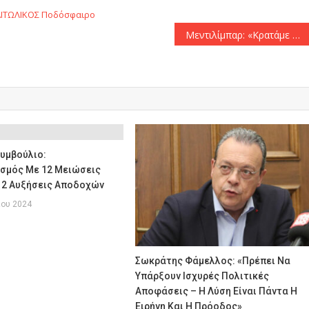
ΙΤΩΛΙΚΟΣ
Ποδόσφαιρο
Μεντιλίμπαρ: «Κρατάμε πώς πρέπει να κυριαρχούμε και να μένουμε πιστοί στο πλάνο μας»
υμβούλιο:
σμός Με 12 Μειώσεις
12 Αυξήσεις Αποδοχών
ίου 2024
Σωκράτης Φάμελλος: «Πρέπει Να
Υπάρξουν Ισχυρές Πολιτικές
Αποφάσεις – Η Λύση Είναι Πάντα Η
Ειρήνη Και Η Πρόοδος»