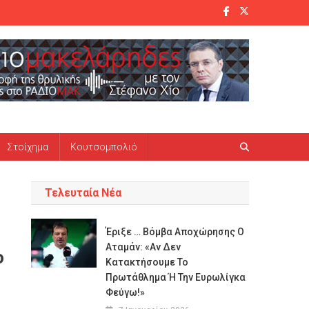
Στοίχημα
Κουτσομπολιό
Τελευταία Νέα
Έριξε … Βόμβα Αποχώρησης Ο
Αταμάν: «Αν Δεν
ο
Κατακτήσουμε Το
Πρωτάθλημα Ή Την Ευρωλίγκα
Φεύγω!»