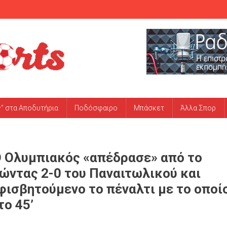
ς” στα Αποδυτήρια
Ποδόσφαιρο
Μπάσκετ
Άλλα Σπορ
Ο Ολυμπιακός «απέδρασε» από το
ώντας 2-0 του Παναιτωλικού και
φισβητούμενο το πέναλτι με το οποί
το 45’