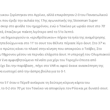
ευκοι» ζορίστηκαν στο Αγρίνιο, αλλά επικράτησαν 2-0 του Παναιτωλικού
 που έριξε την αυλαία της 17ης αγωνιστικής της Stoiximan Super
σκορ στο φινάλε του ημιχρόνου, ενώ ο Τσικίνιο με ωραίο σουτ στο 70’
ά, έπαιζαν με παίκτη λιγότερο από το 51ο λεπτό.
ίνς να δημιουργούν οι «ερυθρόλευκοι»« πήραν τα ηνία της αναμέτρησης
δούχων και στο 11’ το σουτ του Βέλντε πέρασε λίγο άουτ. Στο 37’ κι
 ο πρώτος κάνει το πλασέ στην κίνηση που αποκρούει ο Τσάβες. Στο
 του18χρονου μέσου να περνάει ελάχιστα άουτ. Η υπεροχή του Ολυμπιακού
ένα αμφισβητούμενο πέναλτι για χέρι του Τορεχόν έπειτα από
ίχε δει την παράβαση , πήγε στο VAR κι αφού έκανε ανασκόπηση της
να ευστοχεί από την άσπρη βούλα για το 0-1.
 51’ όταν ο Πέρεθ αντίκρισε τη δεύτερη κίτρινη κάρτα του
το 0-2 στο 70’ με τον Τσικίνιο να αποφεύγει τον Ρόα και με δυνατό σουτ.
αστείτε