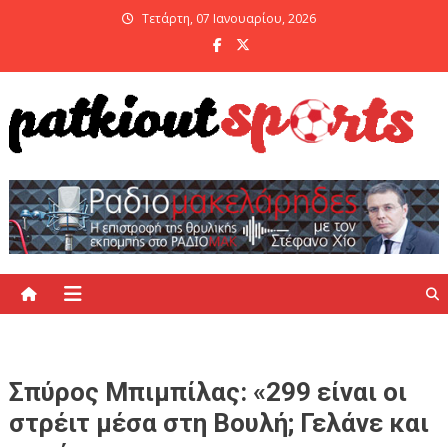
Skip
Τετάρτη, 07 Ιανουαρίου, 2026
to
content
PatKiout Sports
Ό,τι θες να μάθεις στο patkiout – Όλα τα Αθλητικά Νέα
Σπύρος Μπιμπίλας: «299 είναι οι
στρέιτ μέσα στη Βουλή; Γελάνε και