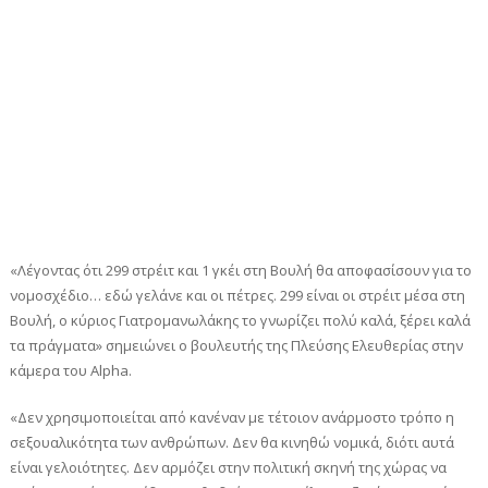
«Λέγοντας ότι 299 στρέιτ και 1 γκέι στη Βουλή θα αποφασίσουν για το
νομοσχέδιο… εδώ γελάνε και οι πέτρες. 299 είναι οι στρέιτ μέσα στη
Βουλή, ο κύριος Γιατρομανωλάκης το γνωρίζει πολύ καλά, ξέρει καλά
τα πράγματα» σημειώνει ο βουλευτής της Πλεύσης Ελευθερίας στην
κάμερα του Alpha.
«Δεν χρησιμοποιείται από κανέναν με τέτοιον ανάρμοστο τρόπο η
σεξουαλικότητα των ανθρώπων. Δεν θα κινηθώ νομικά, διότι αυτά
είναι γελοιότητες. Δεν αρμόζει στην πολιτική σκηνή της χώρας να