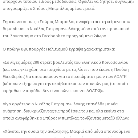
υπάρχουν τέτοιου είδους μεθοδεύσεις. Οφείλει να ζητήσει συγνώμη»
υπογραμμίζει ο Σπύρος Μπιμπίλας αμέσως μετά.
Σημειώνεται πως ο Σπύρος Μπιμπίλας αναφέρεται στη κείμενο που
δημοσίευσε ο Νικόλας Γιατρομανωλάκης μέσα από τον προσωπικό
του λογαριασμό στο Facebook τα προηγούμενα 24ωρα.
Ο πρώην υφυπουργός Πολιτισμού έγραψε χαρακτηριστικά:
«Σε λίγες μέρες 299 στρέιτ βουλευτές του Ελληνικού Κοινοβουλίου
(και ένας γκέι χάρη στα παιχνίδια με τις λίστες που έκανε η Πλεύση
Ελευθερίας) θα αποφασίσουν για τα δικαιώματα ημών των ΛΟΑΤΚΙ
(κάποιων εξ ημών για την ακρίβεια) και των παιδιών μας (τα οποία
ειρήσθω εν παρόδω δεν είναι σώνει και ντε ΛΟΑΤΚΙ)».
Λίγο αργότερα ο Νικόλας Γιατρομανωλάκης επανήλθε με νέα
ανάρτηση, διευκρινίζοντας τις προθέσεις του και όλα εκείνα στα
οποία αναφέρθηκε ο Σπύρος Μπιμπίλας, τονίζοντας μεταξύ άλλων:
«Χάνεται την ουσία την ανάρτησης. Μακριά από μένα υπονοούμενα