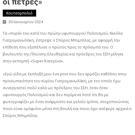
οι πέτρες»
Κουτσομπολιό
30 Ιανουαρίου 2024
Τα «πυρά» του κατά του πρώην υφυπουργού Πολιτισμού, Νικόλα
Γιατρομανωλάκη, έστρεψε ο Σπύρος Μπιμπίλας, με αφορμή την
επίθεση που εξαπέλυσε ο πρώτος προς το πρόσωπό του. Ο
βουλευτής της Πλεύσης Ελευθερίας και πρόεδρος του ΣΕΗ μίλησε
στην εκπομπή «Super Κατερίνα».
«Εγώ είδα με έκπληξή μου ένα post που δεν αρμόζει καθόλου στην
προσωπικότητα του κυρίου Γιατρομανωλάκη, με τον οποίο έχω
συνεργαστεί πολύ καλά ως πρόεδρος του ΣΕΗ, όταν ήταν
υφυπουργός Πολιτισμού και δεν περίμενα ποτέ ότι θα με
φωτογραφίζει με έναν ανάρμοστο και γελοίο τρόπο, στοχοποιώντας
ποιοι είναι ομόφυλοι μέσα στη Βουλή και ποιοι όχι» ανέφερε αρχικά ο
Σπύρος Μπιμπίλας.