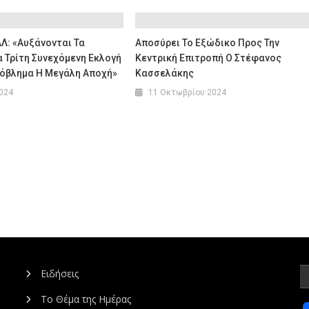
Λ: «Αυξάνονται Τα
Αποσύρει Το Εξώδικο Προς Την
 Τρίτη Συνεχόμενη Εκλογή
Κεντρική Επιτροπή Ο Στέφανος
ρόβλημα Η Μεγάλη Αποχή»
Κασσελάκης
2024
11 Οκτωβρίου 2024
Ειδήσεις
Το Θέμα της Ημέρας