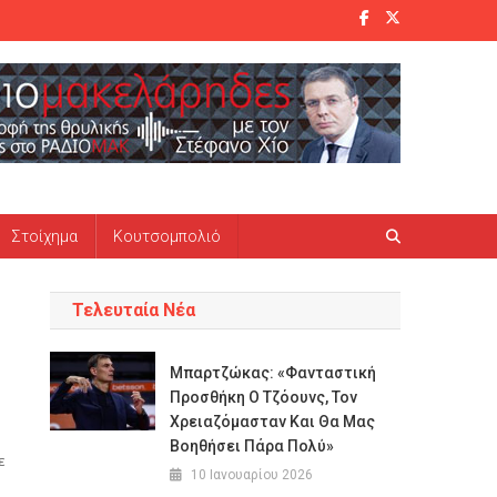
Στοίχημα
Κουτσομπολιό
Τελευταία Νέα
Μπαρτζώκας: «Φανταστική
Προσθήκη Ο Τζόουνς, Τον
Χρειαζόμασταν Και Θα Μας
Βοηθήσει Πάρα Πολύ»
ε
10 Ιανουαρίου 2026