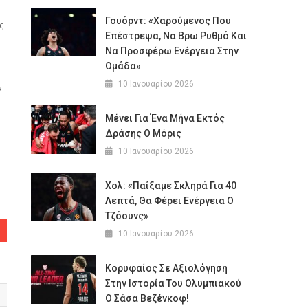
Γουόρντ: «Χαρούμενος Που
ς
Επέστρεψα, Να Βρω Ρυθμό Και
Να Προσφέρω Ενέργεια Στην
Ομάδα»
10 Ιανουαρίου 2026
ν
Μένει Για Ένα Μήνα Εκτός
Δράσης Ο Μόρις
10 Ιανουαρίου 2026
Χολ: «Παίξαμε Σκληρά Για 40
Λεπτά, Θα Φέρει Ενέργεια Ο
Τζόουνς»
10 Ιανουαρίου 2026
Κορυφαίος Σε Αξιολόγηση
Στην Ιστορία Του Ολυμπιακού
Ο Σάσα Βεζένκοφ!