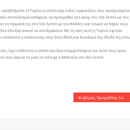
ε προβλήματα. Η Τορίνο η οποία είχε καλές εμφανίσεις στις προηγούμενε
 καλό αποτέλεσμα κατάφερε να προηγηθεί στο σκορ στο 10ο λεπτό με τον
τα τέρματά της στο 53ο λεπτό με τον Βλάσιτς και τελικά να πάρει τους
δεν έδειξαν ικανοί να αντιδράσουν. Με τη νίκη αυτή η Τορίνο έφτασε
 Αταλάντα η οποία είναι στην έκτη θέση και διεκδικεί την έξοδό της στη
ς, έχει η Μόντσα η οποία την ίδια στιγμή έπαιρνε και αυτή τους τρεις
ολ που έκρινε το ματς το πέτυχε ο Μαλντίνι στο 42ο λεπτό.
αστείτε
Φοβερός Προμηθέας λύγισε τον Κολοσσό στην παράταση (84-79)