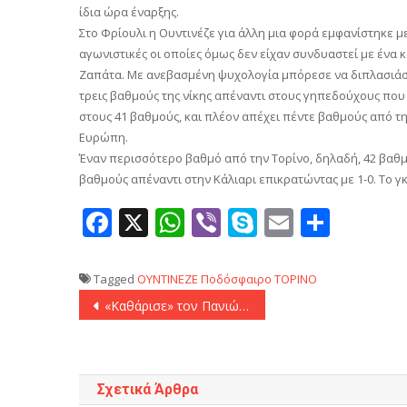
ίδια ώρα έναρξης.
Στο Φρίουλι η Ουντινέζε για άλλη μια φορά εμφανίστηκε μ
αγωνιστικές οι οποίες όμως δεν είχαν συνδυαστεί με ένα
Ζαπάτα. Με ανεβασμένη ψυχολογία μπόρεσε να διπλασιάσει 
τρεις βαθμούς της νίκης απέναντι στους γηπεδούχους που 
στους 41 βαθμούς, και πλέον απέχει πέντε βαθμούς από την
Ευρώπη.
Έναν περισσότερο βαθμό από την Τορίνο, δηλαδή, 42 βαθμού
βαθμούς απέναντι στην Κάλιαρι επικρατώντας με 1-0. Το γκ
Facebook
X
WhatsApp
Viber
Skype
Email
Μοιρ
Tagged
ΟΥΝΤΙΝΕΖΕ
Ποδόσφαιρο
ΤΟΡΙΝΟ
Πλοήγηση
«Καθάρισε» τον Πανιώνιο ο Ολυμπιακός πριν την Μπαρτσελονέτα (14-4)
άρθρων
Σχετικά Άρθρα