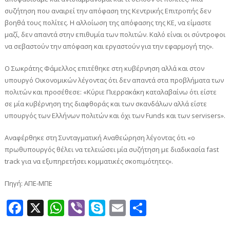
συζήτηση που αναιρεί την απόφαση της Κεντρικής Επιτροπής δεν
βοηθά τους πολίτες. Η αλλοίωση της απόφασης της ΚΕ, να είμαστε
μαζί, δεν απαντά στην επιθυμία των πολιτών. Καλό είναι οι σύντροφοι
να σεβαστούν την απόφαση και εργαστούν για την εφαρμογή της».
Ο Σωκράτης Φάμελλος επιτέθηκε στη κυβέρνηση αλλά και στον
υπουργό Οικονομικών λέγοντας ότι δεν απαντά στα προβλήματα των
πολιτών και προσέθεσε: «Κύριε Πιερρακάκη καταλαβαίνω ότι είστε
σε μία κυβέρνηση της διαφθοράς και των σκανδάλων αλλά είστε
υπουργός των Ελλήνων πολιτών και όχι των Funds και των servisers».
Αναφέρθηκε στη Συνταγματική Αναθεώρηση λέγοντας ότι «ο
πρωθυπουργός θέλει να τελειώσει μία συζήτηση με διαδικασία fast
track για να εξυπηρετήσει κομματικές σκοπιμότητες».
Πηγή: ΑΠΕ-ΜΠΕ
Facebook
X
WhatsApp
Viber
Skype
Email
Μοιραστεί