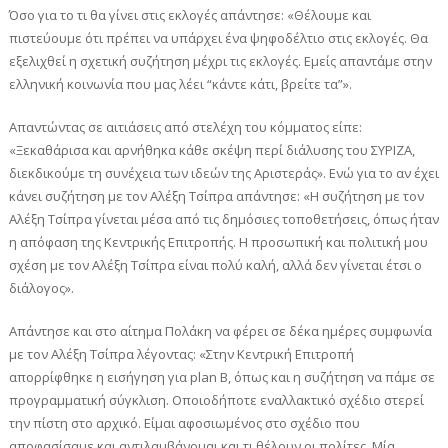
Όσο για το τι θα γίνει στις εκλογές απάντησε: «Θέλουμε και
πιστεύουμε ότι πρέπει να υπάρχει ένα ψηφοδέλτιο στις εκλογές. Θα
εξελιχθεί η σχετική συζήτηση μέχρι τις εκλογές. Εμείς απαντάμε στην
ελληνική κοινωνία που μας λέει “κάντε κάτι, βρείτε τα”».
Απαντώντας σε αιτιάσεις από στελέχη του κόμματος είπε:
«Ξεκαθάρισα και αρνήθηκα κάθε σκέψη περί διάλυσης του ΣΥΡΙΖΑ,
διεκδικούμε τη συνέχεια των ιδεών της Αριστεράς». Ενώ για το αν έχει
κάνει συζήτηση με τον Αλέξη Τσίπρα απάντησε: «Η συζήτηση με τον
Αλέξη Τσίπρα γίνεται μέσα από τις δημόσιες τοποθετήσεις, όπως ήταν
η απόφαση της Κεντρικής Επιτροπής. Η προσωπική και πολιτική μου
σχέση με τον Αλέξη Τσίπρα είναι πολύ καλή, αλλά δεν γίνεται έτσι ο
διάλογος».
Απάντησε και στο αίτημα Πολάκη να φέρει σε δέκα ημέρες συμφωνία
με τον Αλέξη Τσίπρα λέγοντας: «Στην Κεντρική Επιτροπή
απορρίφθηκε η εισήγηση για plan B, όπως και η συζήτηση να πάμε σε
προγραμματική σύγκλιση. Οποιοδήποτε εναλλακτικό σχέδιο στερεί
την πίστη στο αρχικό. Είμαι αφοσιωμένος στο σχέδιο που
αποφασίσαμε και αντιλαμβάνομαι και τι θέλουν οι πολίτες. Μία