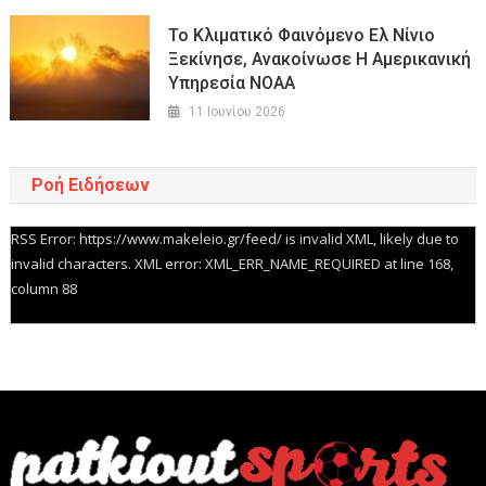
Το Κλιματικό Φαινόμενο Ελ Νίνιο
Ξεκίνησε, Ανακοίνωσε Η Αμερικανική
Υπηρεσία NOAA
11 Ιουνίου 2026
Ροή Ειδήσεων
RSS Error: https://www.makeleio.gr/feed/ is invalid XML, likely due to
invalid characters. XML error: XML_ERR_NAME_REQUIRED at line 168,
column 88