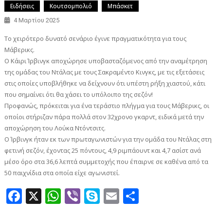
Ειδήσεις
Κουτσομπολιό
Μπάσκετ
4 Μαρτίου 2025
Το χειρότερο δυνατό σενάριο έγινε πραγματικότητα για τους
Μάβερικς.
Ο Κάιρι Ίρβινγκ αποχώρησε υποβασταζόμενος από την αναμέτρηση
της ομάδας του Ντάλας με τους Σακραμέντο Κινγκς, με τις εξετάσεις
στις οποίες υποβλήθηκε να δείχνουν ότι υπέστη ρήξη χιαστού, κάτι
που σημαίνει ότι θα χάσει το υπόλοιπο της σεζόν!
Προφανώς, πρόκειται για ένα τεράστιο πλήγμα για τους Μάβερικς, οι
οποίοι στήριζαν πάρα πολλά στον 32χρονο γκαρντ, ειδικά μετά την
αποχώρηση του Λούκα Ντόντσιτς.
Ο Ίρβινγκ ήταν εκ των πρωταγωνιστών για την ομάδα του Ντάλας στη
φετινή σεζόν, έχοντας 25 πόντους, 4,9 ριμπάουντ και 4,7 ασίστ ανά
μέσο όρο στα 36,6 λεπτά συμμετοχής που έπαιρνε σε καθένα από τα
50 παιχνίδια στα οποία είχε αγωνιστεί.
Facebook
X
WhatsApp
Viber
Skype
Email
Μοιραστεί