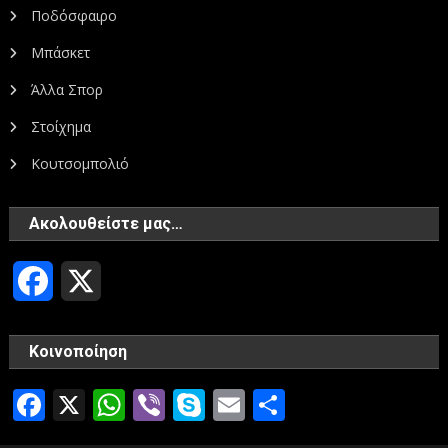
Ποδόσφαιρο
Μπάσκετ
Άλλα Σπορ
Στοίχημα
Κουτσομπολιό
Ακολουθείστε μας…
Facebook
X
Κοινοποίηση
Facebook
X
WhatsApp
Viber
Skype
Email
Μοιραστεί