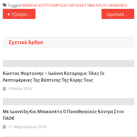
Tagged
IRBINGK
KOYTSOMPOLIO
MPASKET
NBA
NTLAS MABERIKS
Πλοήγηση
Τζούριτσιτς: «Θέλουμε να πάμε τελικό!»
Οριστικά εκτός Ευρωπαϊκού Πρωταθλήματος τέθηκε ο Μίλτος Τεντόγλου
άρθρων
Σχετικά Άρθρα
Κώστας Φορτούνης – Ιωάννα Καταραχιά: Όλες Οι
Λεπτομέρειες Της Βάπτισης Της Κόρης Τους
4 Μαΐου 2024
Με Ιωαννίδη Και Μπακασέτα Ο Παναθηναϊκός Κόντρα Στον
ΠΑΟΚ
21 Φεβρουαρίου 2024