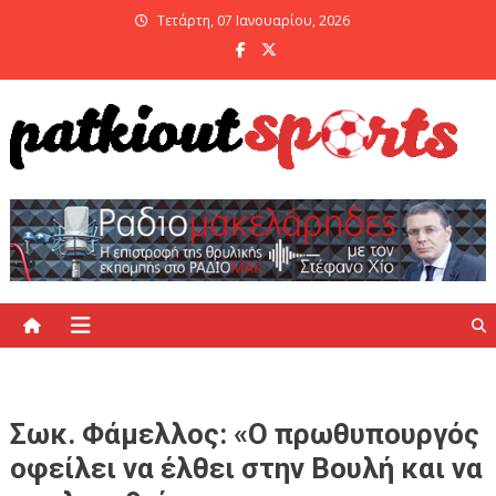
Skip
Τετάρτη, 07 Ιανουαρίου, 2026
to
content
PatKiout Sports
Ό,τι θες να μάθεις στο patkiout – Όλα τα Αθλητικά Νέα
Σωκ. Φάμελλος: «Ο πρωθυπουργός
οφείλει να έλθει στην Βουλή και να