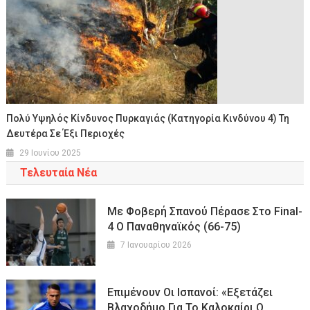
Πολύ Υψηλός Κίνδυνος Πυρκαγιάς (κατηγορία Κινδύνου 4) Τη
Δευτέρα Σε Έξι Περιοχές
29 Ιουνίου 2025
Τελευταία Νέα
Με Φοβερή Σπανού Πέρασε Στο Final-
4 Ο Παναθηναϊκός (66-75)
7 Ιανουαρίου 2026
Επιμένουν Οι Ισπανοί: «Εξετάζει
Βλαχοδήμο Για Το Καλοκαίρι Ο