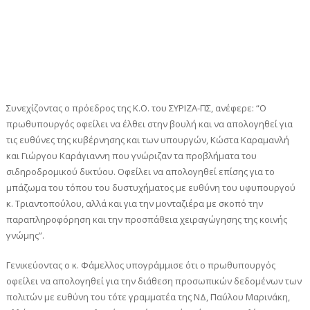
Συνεχίζοντας ο πρόεδρος της Κ.Ο. του ΣΥΡΙΖΑ-ΠΣ, ανέφερε: “Ο
πρωθυπουργός οφείλει να έλθει στην βουλή και να απολογηθεί για
τις ευθύνες της κυβέρνησης και των υπουργών, Κώστα Καραμανλή
και Γιώργου Καράγιαννη που γνώριζαν τα προβλήματα του
σιδηροδρομικού δικτύου. Οφείλει να απολογηθεί επίσης για το
μπάζωμα του τόπου του δυστυχήματος με ευθύνη του υφυπουργού
κ. Τριαντοπούλου, αλλά και για την μονταζιέρα με σκοπό την
παραπληροφόρηση και την προσπάθεια χειραγώγησης της κοινής
γνώμης”.
Γενικεύοντας ο κ. Φάμελλος υπογράμμισε ότι ο πρωθυπουργός
οφείλει να απολογηθεί για την διάθεση προσωπικών δεδομένων των
πολιτών με ευθύνη του τότε γραμματέα της ΝΔ, Παύλου Μαρινάκη,