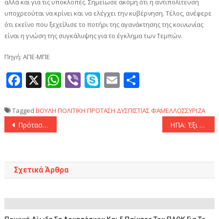
αλλά και για τις υποκλοπές. Σημείωσε ακόμη ότι η αντιπολίτευση
υποχρεούται να κρίνει και να ελέγχει την κυβέρνηση. Τέλος, ανέφερε
ότι εκείνο που ξεχείλισε το ποτήρι της αγανάκτησης της κοινωνίας
είναι η γνώση της συγκάλυψης για το έγκλημα των Τεμπών.
Πηγή: ΑΠΕ-ΜΠΕ
Facebook
X
WhatsApp
Viber
Skype
Email
Μοιραστεί
Tagged
ΒΟΥΛΗ
ΠΟΛΙΤΙΚΗ
ΠΡΟΤΑΣΗ ΔΥΣΠΙΣΤΙΑΣ
ΦΑΜΕΛΛΟΣΣΥΡΙΖΑ
Πλοήγηση
Πρόταση Δυσπιστίας- Μ. Βορίδης: «Επιθυμούμε την άμεση πρόοδο της συζήτησης»
ΗΠΑ: Έξι αγνοούμενοι στη Βαλτιμόρη από την κατάρρευση της γέφυρας
άρθρων
Σχετικά Άρθρα