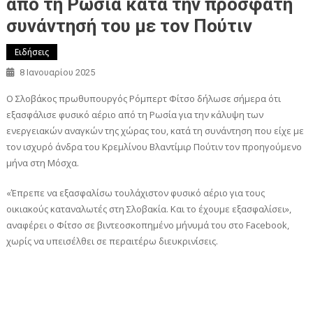
από τη Ρωσία κατά την πρόσφατη
συνάντησή του με τον Πούτιν
Ειδήσεις
8 Ιανουαρίου 2025
Ο Σλοβάκος πρωθυπουργός Ρόμπερτ Φίτσο δήλωσε σήμερα ότι
εξασφάλισε φυσικό αέριο από τη Ρωσία για την κάλυψη των
ενεργειακών αναγκών της χώρας του, κατά τη συνάντηση που είχε με
τον ισχυρό άνδρα του Κρεμλίνου Βλαντίμιρ Πούτιν τον προηγούμενο
μήνα στη Μόσχα.
«Έπρεπε να εξασφαλίσω τουλάχιστον φυσικό αέριο για τους
οικιακούς καταναλωτές στη Σλοβακία. Και το έχουμε εξασφαλίσει»,
αναφέρει ο Φίτσο σε βιντεοσκοπημένο μήνυμά του στο Facebook,
χωρίς να υπεισέλθει σε περαιτέρω διευκρινίσεις.