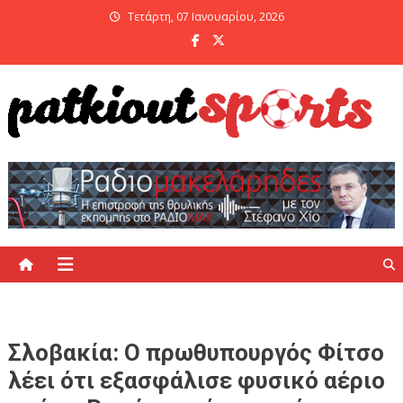
Skip
Τετάρτη, 07 Ιανουαρίου, 2026
to
content
PatKiout Sports
Ό,τι θες να μάθεις στο patkiout – Όλα τα Αθλητικά Νέα
Σλοβακία: Ο πρωθυπουργός Φίτσο
λέει ότι εξασφάλισε φυσικό αέριο