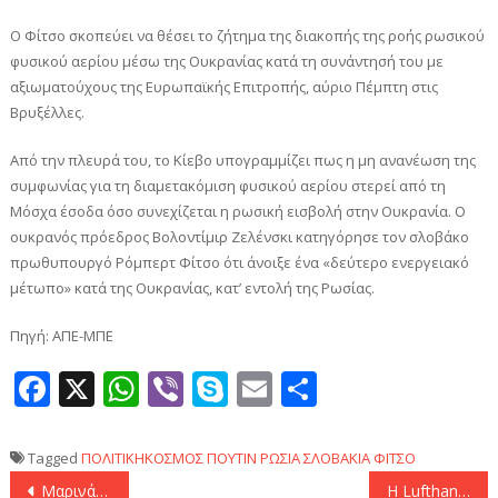
Ο Φίτσο σκοπεύει να θέσει το ζήτημα της διακοπής της ροής ρωσικού
φυσικού αερίου μέσω της Ουκρανίας κατά τη συνάντησή του με
αξιωματούχους της Ευρωπαϊκής Επιτροπής, αύριο Πέμπτη στις
Βρυξέλλες.
Από την πλευρά του, το Κίεβο υπογραμμίζει πως η μη ανανέωση της
συμφωνίας για τη διαμετακόμιση φυσικού αερίου στερεί από τη
Μόσχα έσοδα όσο συνεχίζεται η ρωσική εισβολή στην Ουκρανία. Ο
ουκρανός πρόεδρος Βολοντίμιρ Ζελένσκι κατηγόρησε τον σλοβάκο
πρωθυπουργό Ρόμπερτ Φίτσο ότι άνοιξε ένα «δεύτερο ενεργειακό
μέτωπο» κατά της Ουκρανίας, κατ’ εντολή της Ρωσίας.
Πηγή: ΑΠΕ-ΜΠΕ
Facebook
X
WhatsApp
Viber
Skype
Email
Μοιραστεί
Tagged
ΠΟΛΙΤΙΚΗΚΟΣΜΟΣ
ΠΟΥΤΙΝ
ΡΩΣΙΑ
ΣΛΟΒΑΚΙΑ
ΦΙΤΣΟ
Πλοήγηση
Μαρινάκης στην «Gazzetta Dello Sport»: «Το γκολ του Ελ Κααμπί κόντρα στην Φιορεντίνα ήταν μια απελευθέρωση!»
Η Lufthansa σχεδιάζει 10.000 προσλήψεις για το τρέχον έτος – Τη Δευτέρα η επισημοποίηση της εξαγοράς της ITA