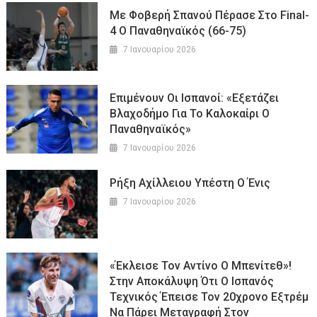
Με Φοβερή Σπανού Πέρασε Στο Final-
4 Ο Παναθηναϊκός (66-75)
7 Ιανουαρίου 2026
Επιμένουν Οι Ισπανοί: «Εξετάζει
Βλαχοδήμο Για Το Καλοκαίρι Ο
Παναθηναϊκός»
7 Ιανουαρίου 2026
Ρήξη Αχίλλειου Υπέστη Ο Ένις
7 Ιανουαρίου 2026
«Έκλεισε Τον Αντίνο Ο Μπενίτεθ»!
Στην Αποκάλυψη Ότι Ο Ισπανός
Τεχνικός Έπεισε Τον 20χρονο Εξτρέμ
Να Πάρει Μεταγραφή Στον