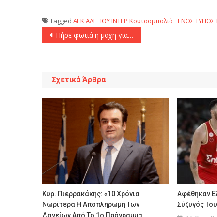
Tagged
AEK
ΑΛΕΞΙΟΥ
ΙΝΤΕΡ
Κουτσομπολιό
ΞΕΝΟΣ ΤΥΠΟΣ
Πλοήγηση
Πήρε φωτιά η μάχη για τον πρώτο σκόρερ του Μουντιάλ!
άρθρων
Σχετικά Άρθρα
Κυρ. Πιερρακάκης: «10 Χρόνια
Αφέθηκαν Ελ
Νωρίτερα Η Αποπληρωμή Των
Σύζυγός Του
Δανείων Από Το 1ο Πρόγραμμα