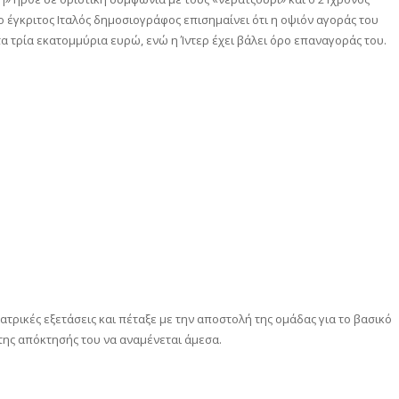
ο έγκριτος Ιταλός δημοσιογράφος επισημαίνει ότι η οψιόν αγοράς του
τα τρία εκατομμύρια ευρώ, ενώ η Ίντερ έχει βάλει όρο επαναγοράς του.
ατρικές εξετάσεις και πέταξε με την αποστολή της ομάδας για το βασικό
της απόκτησής του να αναμένεται άμεσα.
αστείτε