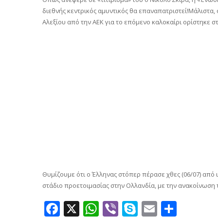
διεθνής κεντρικός αμυντικός θα επαναπατριστεί!Μάλιστα, 
Αλεξίου από την ΑΕΚ για το επόμενο καλοκαίρι ορίστηκε σ
Θυμίζουμε ότι ο Έλληνας στόπερ πέρασε χθες (06/07) από ι
στάδιο προετοιμασίας στην Ολλανδία, με την ανακοίνωση 
Facebook
X
WhatsApp
Viber
Skype
Email
Μοιρ