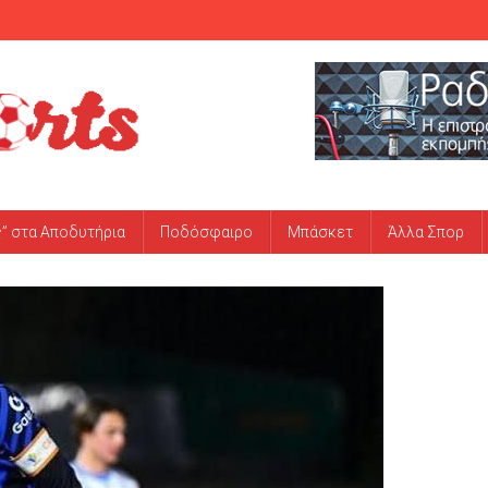
ς” στα Αποδυτήρια
Ποδόσφαιρο
Μπάσκετ
Άλλα Σπορ