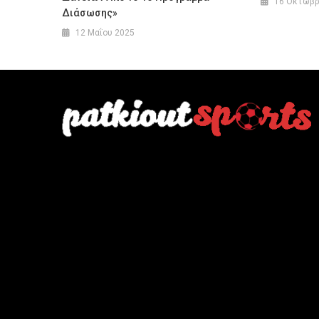
16 Οκτωβρ
Διάσωσης»
12 Μαΐου 2025