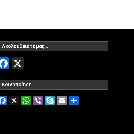
Ακολουθείστε μας…
Facebook
X
Κοινοποίηση
Facebook
X
WhatsApp
Viber
Skype
Email
Μοιραστείτ