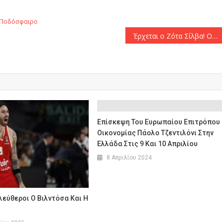
Ποδόσφαιρο
Έρχεται ο Ζότα Σίλβα! Ο Oλυμπιακός κλείνει άλλη μία δυνατή κίνηση!
Επίσκεψη Του Ευρωπαίου Επιτρόπου
Οικονομίας Πάολο Τζεντιλόνι Στην
Ελλάδα Στις 9 Και 10 Απριλίου
8 Απριλίου 2024
εύθεροι Ο Βιλντόσα Και Η