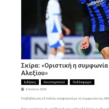
Σκίρα: «Οριστική η συμφωνία 
Αλεξίου»
Ειδήσεις
Κουτσομπολιό
Ποδόσφαιρο
6 Ιουλίου 2026
Επιβεβαίωση εξ Ιταλίας αναφορικά με τη συμφωνία της ΑΕΚ
Όπως ανέφερε σε «τιτίβισμά» του ο Νικολό Σκίρα, η «Ένωσ