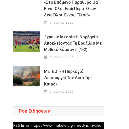
«Στο Επόμενο Παράθυρο Θα
Είναι Όλοι Εδώ Πέρα. Όταν
Λέω Όλοι, Εννοώ Όλοι!»
6 Ιουλίου 2026
Έγραψε Ιστορία Η Νορβηγία
Αποκλείοντας Τη Βραζιλία Με
Μυθικό Χάαλαντ! (1-2)
6 Ιουλίου 2026
ΜΕΤΕΟ: «Η Πυρκαγιά
Δημιουργεί Τον Δικό Της
Καιρό»
5 Ιουλίου 2026
Ροή Ειδήσεων
RSS Error: https://www.makeleio.gr/feed/ is invalid