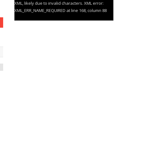
XML, likely due to invalid characters. XML error:
XML_ERR_NAME_REQUIRED at line 168, column 88