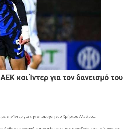
ΑΕΚ και Ίντερ για τον δανεισμό του
 με την Ίντερ για την απόκτηση του Χρήστου Αλεξίου…
η» ήρθε σε οριστική συμφωνία με τους «νερατζούρι» και ο 21χρονος