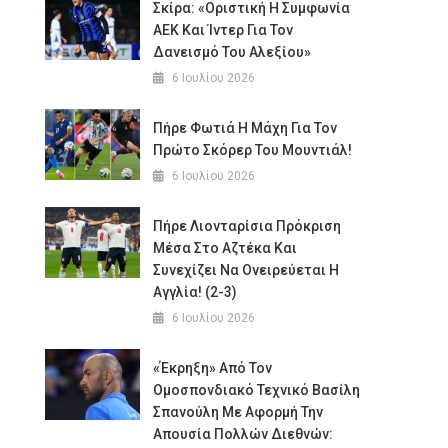
Σκίρα: «Οριστική Η Συμφωνία
ΑΕΚ Και Ίντερ Για Τον
Δανεισμό Του Αλεξίου»
6 Ιουλίου 2026
Πήρε Φωτιά Η Μάχη Για Τον
Πρώτο Σκόρερ Του Μουντιάλ!
6 Ιουλίου 2026
Πήρε Λιονταρίσια Πρόκριση
Μέσα Στο Αζτέκα Και
Συνεχίζει Να Ονειρεύεται Η
Αγγλία! (2-3)
6 Ιουλίου 2026
«Έκρηξη» Από Τον
Ομοσπονδιακό Τεχνικό Βασίλη
Σπανούλη Με Αφορμή Την
Απουσία Πολλών Διεθνών: