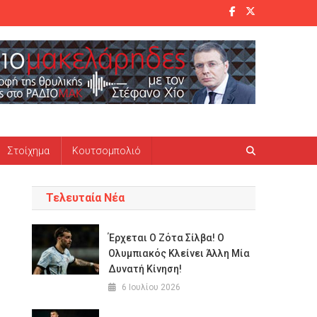
Στοίχημα
Κουτσομπολιό
Τελευταία Νέα
Έρχεται Ο Ζότα Σίλβα! Ο
Oλυμπιακός Κλείνει Άλλη Μία
Δυνατή Κίνηση!
6 Ιουλίου 2026