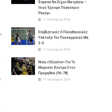
Έπρεπε Να Είχαν Μετρήσει –
Ίσως Έχουμε Παγκόσμιο
Ρεκόρ»
11 Ιανουαρίου 2026
Επιβλητικός Ο Παναθηναϊκός
σο
Υπέταξε Τον Πανσερραϊκό Με
3-0
11 Ιανουαρίου 2026
,
Νίκη «οξυγόνο» Για Το
Μαρούσι Κόντρα Στον
Προμηθέα (96-78)
ς
11 Ιανουαρίου 2026
ή