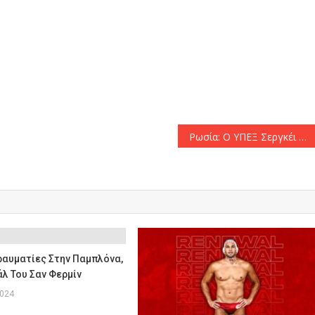
αστείτε
Ρωσία: Ο ΥΠΕΞ Σεργκέι Λαβρόφ θα παραστεί στη σύνοδο του ΟΑΣΕ στη Μάλτα – Πρώτη επίσκεψη σε χώρα της ΕΕ μετά την εισβολή στην Ουκρανία
Τραυματίες Στην Παμπλόνα,
λ Του Σαν Φερμίν
2024