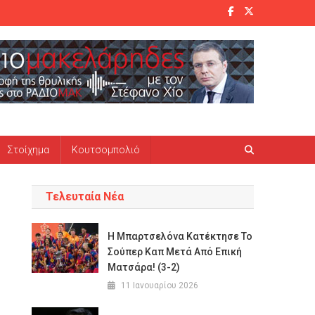
Στοίχημα
Κουτσομπολιό
Τελευταία Νέα
Η Μπαρτσελόνα Κατέκτησε Το
Σούπερ Καπ Μετά Από Επική
Ματσάρα! (3-2)
11 Ιανουαρίου 2026