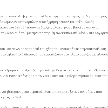
 την μία αποκάλυψη μετά την άλλη να έρχονται στο φως της δημοσιότητας
μβανομένων κατηγοριών για κατάχρηση αλκοόλ και σεξουαλικές
σκάνδαλα δεν οδήγησαν σε διώξεις αλλά ρίχνουν βαριές σκιές στον
ια τον διορισμό του με την υποστήριξη των Ρεπουμπλικάνων στο Κογκρέ
 του Fox News σε ρεπορτάζ του χθες που αναφέρθηκε στην κατανάλωση
 στο τηλεοπτικό δίκτυο, όπου εμφανιζόταν στο πλατό μυρίζοντας αλκοόλ
 ότι ο Τραμπ επανεξετάζει την επιλογή Χέγκσεθ για το υπουργείο Άμυνας
ριντα, Ρον ΝτεΣάντις. Οι New York Times και ο ειδησεογραφικός ιστότοπο
ανός βετεράνος του στρατού, είναι επίσης μεταξύ των ονομάτων που
ε χθες το CNN.
η ενός παλιού email στο οποίο η μητέρα του τον αποκαλούσε “κακοποιητ