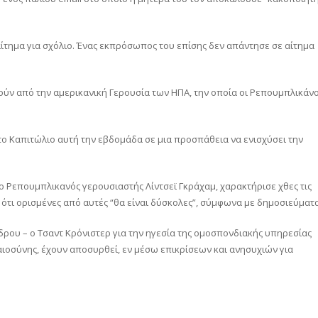
ίτημα για σχόλιο. Ένας εκπρόσωπος του επίσης δεν απάντησε σε αίτημα
ύν από την αμερικανική Γερουσία των ΗΠΑ, την οποία οι Ρεπουμπλικάνο
ο Καπιτώλιο αυτή την εβδομάδα σε μια προσπάθεια να ενισχύσει την
ο Ρεπουμπλικανός γερουσιαστής Λίντσεϊ Γκράχαμ, χαρακτήρισε χθες τις
 ότι ορισμένες από αυτές “θα είναι δύσκολες”, σύμφωνα με δημοσιεύματα
δρου – ο Τσαντ Κρόνιστερ για την ηγεσία της ομοσπονδιακής υπηρεσίας
αιοσύνης, έχουν αποσυρθεί, εν μέσω επικρίσεων και ανησυχιών για