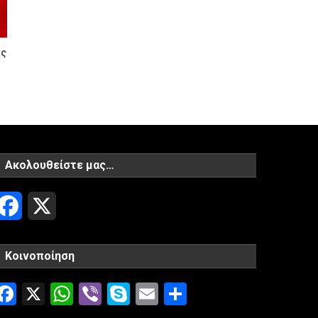
ης
Ακολουθείστε μας…
Facebook
X
Κοινοποίηση
Facebook
X
WhatsApp
Viber
Skype
Email
Μοιραστείτ