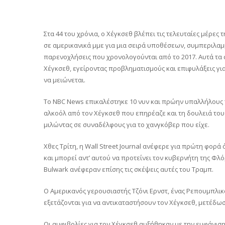
Στα 44 του χρόνια, ο Χέγκσεθ βλέπει τις τελευταίες μέρες
σε αμερικανικά μμε για μια σειρά υποθέσεων, συμπεριλα
παρενοχλήσεις που χρονολογούνται από το 2017. Αυτά τα 
Χέγκσεθ, εγείροντας προβληματισμούς και επιφυλάξεις γ
να μειώνεται.
Το NBC News επικαλέστηκε 10 νυν και πρώην υπαλλήλους
αλκοόλ από τον Χέγκσεθ που επηρέαζε και τη δουλειά του
μιλώντας σε συναδέλφους για το χανγκόβερ που είχε.
Χθες Τρίτη, η Wall Street Journal ανέφερε για πρώτη φορά
και μπορεί αντ’ αυτού να προτείνει τον κυβερνήτη της Φλό
Bulwark ανέφεραν επίσης τις σκέψεις αυτές του Τραμπ.
Ο Αμερικανός γερουσιαστής Τζόνι Ερνστ, ένας Ρεπουμπλικ
εξετάζονται για να αντικαταστήσουν τον Χέγκσεθ, μετέδωσ
Οι αμφιβολίες για τον Χέγκσεθ αυξήθηκαν με την εμφάνισ