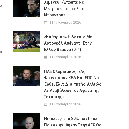
Χιμένεθ: «Έπρεπε Να
ν
Μετρήσει Το Γκολ Του
ια
Ντουντού»
11 Ιανουαρίου 2026
«Καθάρισε» Η Λάτσιο Με
Αυτογκόλ Απέναντι Στην
Ελλάς Βερόνα (0-1)
θα
11 Ιανουαρίου 2026
ΠΑΕ Ολυμπιακός: «Ας
Φροντίσουν ΚΕΔ Και ΕΠΟ Να
Έρθει Ελίτ Διαιτητής, Αλλιώς
Ας Αναβάλουν Τον Αγώνα Της
Τετάρτης»!
11 Ιανουαρίου 2026
Νίκολιτς: «Το 80% Των Γκολ
Που Ακυρώθηκαν Στην ΑΕΚ Θα