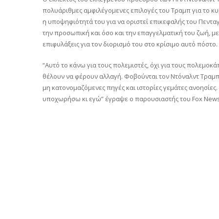
πολυάριθμες αμφιλέγομενες επιλογές του Τραμπ για το κυ
η υποψηφιότητά του για να οριστεί επικεφαλής του Πενταγ
την προσωπική και όσο και την επαγγελματική του ζωή, μ
επιφυλάξεις για τον διορισμό του στο κρίσιμο αυτό πόστο.
“Αυτό το κάνω για τους πολεμιστές, όχι για τους πολεμοκ
θέλουν να φέρουν αλλαγή. Φοβούνται τον Ντόναλντ Τραμπ 
μη κατονομαζόμενες πηγές και ιστορίες γεμάτες ανοησίες.
υποχωρήσω κι εγώ” έγραψε ο παρουσιαστής του Fox News 