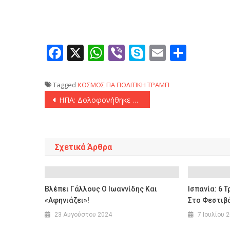
Facebook
X
WhatsApp
Viber
Skype
Email
Μοιρ
Tagged
ΚΟΣΜΟΣ
ΠΑ
ΠΟΛΙΤΙΚΗ
ΤΡΑΜΠ
Πλοήγηση
ΗΠΑ: Δολοφονήθηκε στο Μανχάταν ο CEO της μεγαλύτερης εταιρείας ασφάλισης υγείας
άρθρων
Σχετικά Άρθρα
Βλέπει Γάλλους Ο Ιωαννίδης Και
Ισπανία: 6 
«αφηνιάζει»!
Στο Φεστιβά
23 Αυγούστου 2024
7 Ιουλίου 