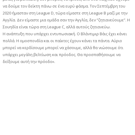
να δούμε τον δείκτη πάνω σε ένα ευρύ φάσμα. Τον Σεπτέμβρη του
2020 ήμασταν στη League D, τώρα είμαστε στη League B μαζί με την
Αγγλία. Δεν είμαστε μια ομάδα σαν την Αγγλία, δεν “ζητιανεύουμε”. Η
Σουηδία είναι τώρα στη League C, αλλά αυτούς ζητιανεύω.
Η ανάπτυξη που υπάρχει εντυπωσιακή. Ο Βλάντιμιρ Βάις έχει κάνει
πολλά. Η ομοσπονδία και οι παίκτες έχουν κάνει τα πάντα. Αύριο
μπορεί να κερδίσουμε μπορεί να χάσουμε, αλλά θα νιώσουμε ότι
υπάρχει μεγάλη βελτίωση και πρόοδος. Θα προσπαθήσουμε να
δείξουμε αυτή την πρόοδο».