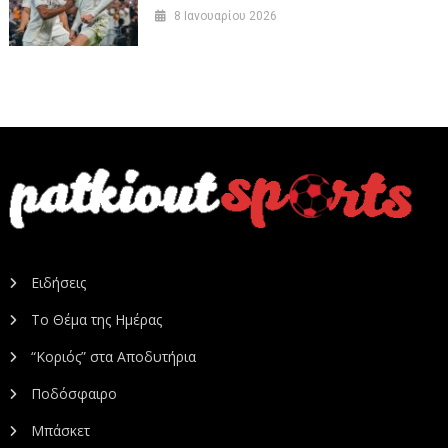
8 Ιανουαρίου 2026
Ειδήσεις
Το Θέμα της Ημέρας
“Κοριός” στα Αποδυτήρια
Ποδόσφαιρο
Μπάσκετ