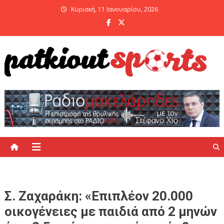
Skip
Κυριακή, 11 Ιανουαρίου, 2026
to
content
PatKiout Sports
Ό,τι θες να μάθεις στο patkiout – Όλα τα Αθλητικά Νέα
Σ. Ζαχαράκη: «Επιπλέον 20.000
οικογένειες με παιδιά από 2 μηνών