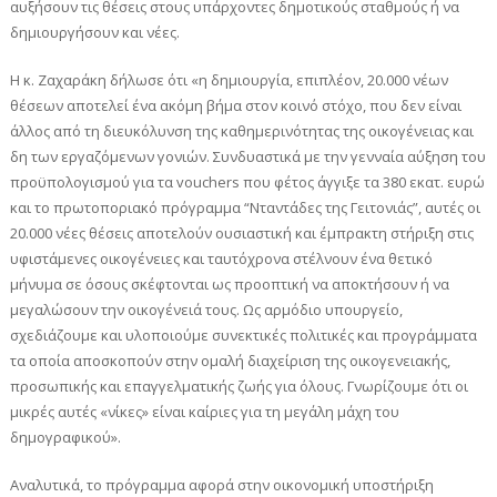
αυξήσουν τις θέσεις στους υπάρχοντες δημοτικούς σταθμούς ή να
δημιουργήσουν και νέες.
Η κ. Ζαχαράκη δήλωσε ότι «η δημιουργία, επιπλέον, 20.000 νέων
θέσεων αποτελεί ένα ακόμη βήμα στον κοινό στόχο, που δεν είναι
άλλος από τη διευκόλυνση της καθημερινότητας της οικογένειας και
δη των εργαζόμενων γονιών. Συνδυαστικά με την γενναία αύξηση του
προϋπολογισμού για τα vouchers που φέτος άγγιξε τα 380 εκατ. ευρώ
και το πρωτοποριακό πρόγραμμα “Νταντάδες της Γειτονιάς”, αυτές οι
20.000 νέες θέσεις αποτελούν ουσιαστική και έμπρακτη στήριξη στις
υφιστάμενες οικογένειες και ταυτόχρονα στέλνουν ένα θετικό
μήνυμα σε όσους σκέφτονται ως προοπτική να αποκτήσουν ή να
μεγαλώσουν την οικογένειά τους. Ως αρμόδιο υπουργείο,
σχεδιάζουμε και υλοποιούμε συνεκτικές πολιτικές και προγράμματα
τα οποία αποσκοπούν στην ομαλή διαχείριση της οικογενειακής,
προσωπικής και επαγγελματικής ζωής για όλους. Γνωρίζουμε ότι οι
μικρές αυτές «νίκες» είναι καίριες για τη μεγάλη μάχη του
δημογραφικού».
Αναλυτικά, το πρόγραμμα αφορά στην οικονομική υποστήριξη