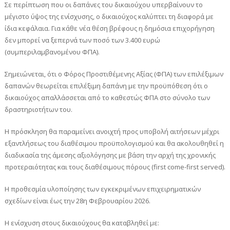
Σε περίπτωση που οι δαπάνες του δικαιούχου υπερβαίνουν το
μέγιστο ύψος της ενίσχυσης, ο δικαιούχος καλύπτει τη διαφορά με
ίδια κεφάλαια. Για κάθε νέα θέση βρέφους η δημόσια επιχορήγηση
δεν μπορεί να ξεπερνά των ποσό των 3.400 ευρώ
(συμπεριλαμβανομένου ΦΠΑ).
Σημειώνεται, ότι ο Φόρος Προστιθέμενης Αξίας (ΦΠΑ) των επιλέξιμων
δαπανών θεωρείται επιλέξιμη δαπάνη με την προϋπόθεση ότι ο
δικαιούχος απαλλάσσεται από το καθεστώς ΦΠΑ στο σύνολο των
δραστηριοτήτων του.
Η πρόσκληση θα παραμείνει ανοιχτή προς υποβολή αιτήσεων μέχρι
εξαντλήσεως του διαθέσιμου προϋπολογισμού και θα ακολουθηθεί η
διαδικασία της άμεσης αξιολόγησης με βάση την αρχή της χρονικής
προτεραιότητας και τους διαθέσιμους πόρους (first come-first served).
Η προθεσμία υλοποίησης των εγκεκριμένων επιχειρηματικών
σχεδίων είναι έως την 28η Φεβρουαρίου 2026.
Η ενίσχυση στους δικαιούχους θα καταβληθεί με: