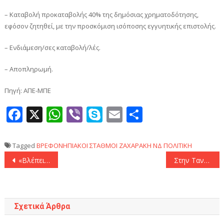
– Καταβολή προκαταβολής 40% της δημόσιας χρηματοδότησης,
εφόσον ζητηθεί, με την προσκόμιση ισόποσης εγγυητικής επιστολής.
– Ενδιάμεση/σες καταβολή/λές.
– Αποπληρωμή.
Πηγή: ΑΠΕ-ΜΠΕ
Facebook
X
WhatsApp
Viber
Skype
Email
Μοιραστεί
Tagged
ΒΡΕΦΟΝΗΠΙΑΚΟΙ ΣΤΑΘΜΟΙ
ΖΑΧΑΡΑΚΗ
ΝΔ
ΠΟΛΙΤΙΚΗ
Πλοήγηση
«Βλέπει» τον Τζίμα η Λίβερπουλ!
Στην Τανάγρα το 24ο Rafale της Πολεμικής Αεροπορίας
άρθρων
Σχετικά Άρθρα