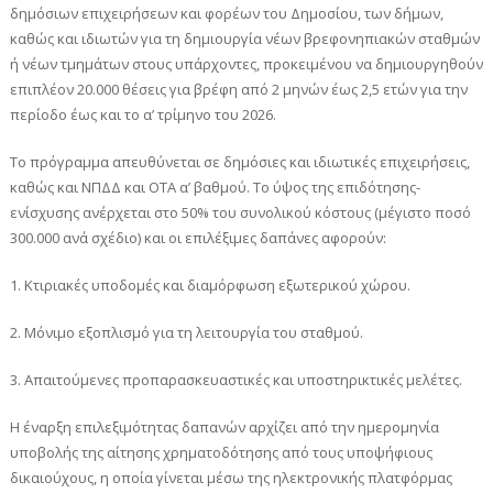
δημόσιων επιχειρήσεων και φορέων του Δημοσίου, των δήμων,
καθώς και ιδιωτών για τη δημιουργία νέων βρεφονηπιακών σταθμών
ή νέων τμημάτων στους υπάρχοντες, προκειμένου να δημιουργηθούν
επιπλέον 20.000 θέσεις για βρέφη από 2 μηνών έως 2,5 ετών για την
περίοδο έως και το α’ τρίμηνο του 2026.
Το πρόγραμμα απευθύνεται σε δημόσιες και ιδιωτικές επιχειρήσεις,
καθώς και ΝΠΔΔ και ΟΤΑ α’ βαθμού. Το ύψος της επιδότησης-
ενίσχυσης ανέρχεται στο 50% του συνολικού κόστους (μέγιστο ποσό
300.000 ανά σχέδιο) και οι επιλέξιμες δαπάνες αφορούν:
1. Κτιριακές υποδομές και διαμόρφωση εξωτερικού χώρου.
2. Μόνιμο εξοπλισμό για τη λειτουργία του σταθμού.
3. Απαιτούμενες προπαρασκευαστικές και υποστηρικτικές μελέτες.
Η έναρξη επιλεξιμότητας δαπανών αρχίζει από την ημερομηνία
υποβολής της αίτησης χρηματοδότησης από τους υποψήφιους
δικαιούχους, η οποία γίνεται μέσω της ηλεκτρονικής πλατφόρμας