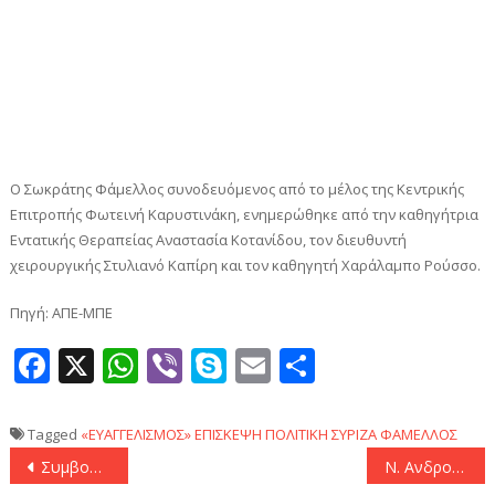
Ο Σωκράτης Φάμελλος συνοδευόμενος από το μέλος της Κεντρικής
Επιτροπής Φωτεινή Καρυστινάκη, ενημερώθηκε από την καθηγήτρια
Εντατικής Θεραπείας Αναστασία Κοτανίδου, τον διευθυντή
χειρουργικής Στυλιανό Καπίρη και τον καθηγητή Χαράλαμπο Ρούσσο.
Πηγή: ΑΠΕ-ΜΠΕ
Facebook
X
WhatsApp
Viber
Skype
Email
Μοιραστεί
Tagged
«ΕΥΑΓΓΕΛΙΣΜΟΣ»
ΕΠΙΣΚΕΨΗ
ΠΟΛΙΤΙΚΗ
ΣΥΡΙΖΑ
ΦΑΜΕΛΛΟΣ
Πλοήγηση
Συμβούλιο Ασφαλείας ΟΗΕ: Έκκληση Ελλάδας για παρέμβαση της διεθνούς κοινότητας στην κρίση στο Σουδάν
Ν. Ανδρουλάκης: «Εύχομαι η πατρίδα μας να βαδίσει σε δρόμους οικονομικής ανάπτυξης και κοινωνικής δικαιοσύνης σε μια εποχή πολλαπλών κρίσεων. Αυτό είναι το δικό μας χρέος»