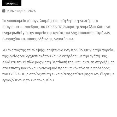
Ειδήσεις
6 Ιανουαρίου 2025
Το νοσοκομείο «Ευαγγελισμός» επισκέφθηκε τη Δευτέρα το
απόγευμα ο πρόεδρος του ΣΥΡΙΖΑ-ΠΣ, Σωκράτης Φάμελλος ώστε να
ενημερωθεί για την πορεία της υγείας του Αρχιεπισκόπου Τιράνων,
Δυρραχίου και πάσης Αλβανίας, Αναστάσιου.
«Ο σκοπός της επίσκεψής μας ήταν να ενημερωθούμε για την πορεία
της υγείας του Αρχιεπισκόπου και να εκφράσουμε την αγάπη μας,
αλλά και την ελπίδα μας για τη βελτίωσή της. Όπως και τη στήριξή μας
στο επιστημονικό και υγειονομικό προσωπικό» τόνισε ο πρόεδρος
του ΣΥΡΙΖΑ-ΠΣ, ο οποίος επί τη ευκαιρία της επίσκεψης συνομίλησε με
εργαζόμενους του νοσοκομείου.