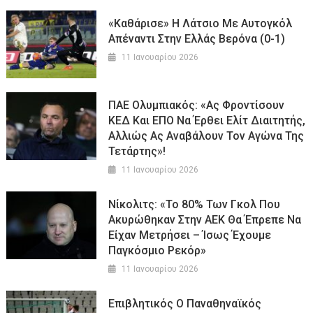
«Καθάρισε» Η Λάτσιο Με Αυτογκόλ
Απέναντι Στην Ελλάς Βερόνα (0-1)
11 Ιανουαρίου 2026
ΠΑΕ Ολυμπιακός: «Ας Φροντίσουν
ΚΕΔ Και ΕΠΟ Να Έρθει Ελίτ Διαιτητής,
Αλλιώς Ας Αναβάλουν Τον Αγώνα Της
Τετάρτης»!
11 Ιανουαρίου 2026
Νίκολιτς: «Το 80% Των Γκολ Που
Ακυρώθηκαν Στην ΑΕΚ Θα Έπρεπε Να
Είχαν Μετρήσει – Ίσως Έχουμε
Παγκόσμιο Ρεκόρ»
11 Ιανουαρίου 2026
Επιβλητικός Ο Παναθηναϊκός