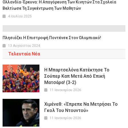
Ολλανδία-Έρευνα: Η Απαγόρευση Των Κινητών Στα Σχολεία
Βελτίωσε Τη Συγκέντρωση Των Μαθητών
4 Ιουλίου 2025
Πλησιάζει Η Επιστροφή Ποντένσε Στον Ολυμπιακό!
13 Αυγούστου 2024
Τελευταία Νέα
Η Μπαρτσελόνα Κατέκτησε Το
Σούπερ Καπ Μετά Από Επική
Ματσάρα! (3-2)
11 Ιανουαρίου 2026
Χιμένεθ: «Έπρεπε Να Μετρήσει Το
Γκολ Του Ντουντού»
11 Ιανουαρίου 2026