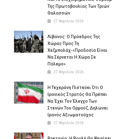
Της Πρωτοβουλίας Των Τριών
Θαλασσών
27 Απριλίου 2026
Λίβανος: Ο Πρόεδρος Της
Χώρας Προς Τη
Χεζμπολάχ-«προδοσία Είναι
Να Σέρνεται Η Χώρα Σε
Πόλεμο»
27 Απριλίου 2026
Η Τεχεράνη Πιστεύει Ότι Ο
Ιρανικός Στρατός Θα Πρέπει
Να Έχει Τον Έλεγχο Των
Στενών Του Ορμούζ, Δηλώνει
Ιρανός Αξιωματούχος
27 Απριλίου 2026
Βρετανία: Η Βουλή Θα Ψηφίσει