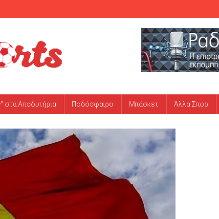
ς” στα Αποδυτήρια
Ποδόσφαιρο
Μπάσκετ
Άλλα Σπορ