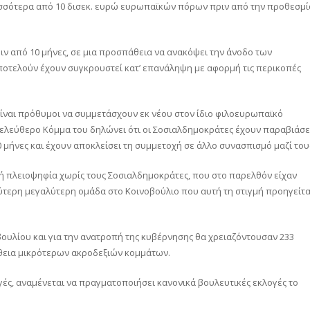
ισσότερα από 10 δισεκ. ευρώ ευρωπαϊκών πόρων πριν από την προθεσμί
ν από 10 μήνες, σε μια προσπάθεια να ανακόψει την άνοδο των
οτελούν έχουν συγκρουστεί κατ’ επανάληψη με αφορμή τις περικοπές
είναι πρόθυμοι να συμμετάσχουν εκ νέου στον ίδιο φιλοευρωπαϊκό
λελεύθερο Κόμμα του δηλώνει ότι οι Σοσιαλδημοκράτες έχουν παραβιάσε
μήνες και έχουν αποκλείσει τη συμμετοχή σε άλλο συνασπισμό μαζί του
ή πλειοψηφία χωρίς τους Σοσιαλδημοκράτες, που στο παρελθόν είχαν
ύτερη μεγαλύτερη ομάδα στο Κοινοβούλιο που αυτή τη στιγμή προηγείτα
βουλίου και για την ανατροπή της κυβέρνησης θα χρειαζόντουσαν 233
θεια μικρότερων ακροδεξιών κομμάτων.
γές, αναμένεται να πραγματοποιήσει κανονικά βουλευτικές εκλογές το