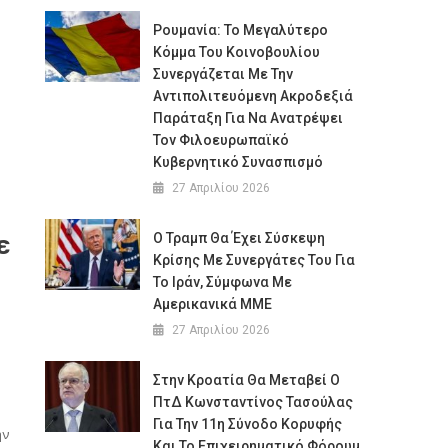
Ρουμανία: Το Μεγαλύτερο
Κόμμα Του Κοινοβουλίου
Συνεργάζεται Με Την
Αντιπολιτευόμενη Ακροδεξιά
Παράταξη Για Να Ανατρέψει
Τον Φιλοευρωπαϊκό
Κυβερνητικό Συνασπισμό
27 Απριλίου 2026
ε
Ο Τραμπ Θα Έχει Σύσκεψη
Κρίσης Με Συνεργάτες Του Για
Το Ιράν, Σύμφωνα Με
Αμερικανικά ΜΜΕ
27 Απριλίου 2026
Στην Κροατία Θα Μεταβεί Ο
ΠτΔ Κωνσταντίνος Τασούλας
Για Την 11η Σύνοδο Κορυφής
ην
Και Το Επιχειρηματικό Φόρουμ