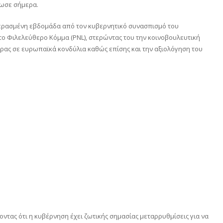
νωσε σήμερα.
ερασμένη εβδομάδα από τον κυβερνητικό συνασπισμό του
ο Φιλελεύθερο Κόμμα (PNL), στερώντας του την κοινοβουλευτική
ρας σε ευρωπαϊκά κονδύλια καθώς επίσης και την αξιολόγηση του
τας ότι η κυβέρνηση έχει ζωτικής σημασίας μεταρρυθμίσεις για να