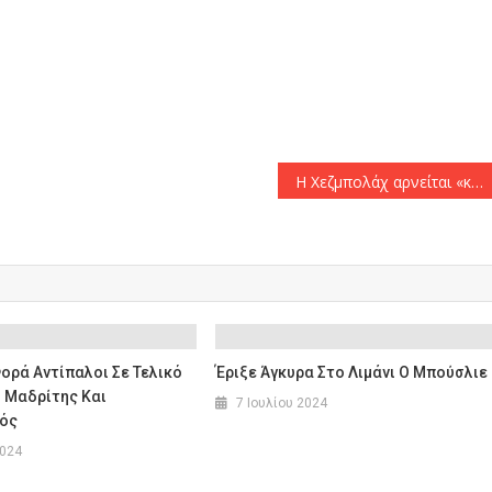
αστείτε
Η Χεζμπολάχ αρνείται «κατηγορηματικά» απευθείας διαπραγματεύσεις με το Ισραήλ
ορά Αντίπαλοι Σε Τελικό
Έριξε Άγκυρα Στο Λιμάνι Ο Μπούσλιε
λ Μαδρίτης Και
7 Ιουλίου 2024
ός
2024