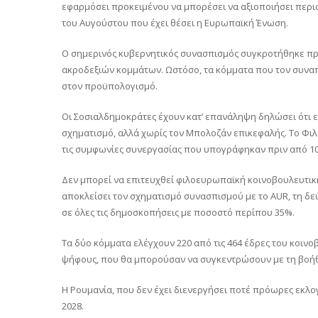
εφαρμόσει προκειμένου να μπορέσει να αξιοποιήσει περ
του Αυγούστου που έχει θέσει η Ευρωπαϊκή Ένωση.
Ο σημερινός κυβερνητικός συνασπισμός συγκροτήθηκε πρι
ακροδεξιών κομμάτων. Ωστόσο, τα κόμματα που τον συναπ
στον προϋπολογισμό.
Οι Σοσιαλδημοκράτες έχουν κατ’ επανάληψη δηλώσει ότι 
σχηματισμό, αλλά χωρίς τον Μπολοζάν επικεφαλής. Το Φι
τις συμφωνίες συνεργασίας που υπογράφηκαν πριν από 10 
Δεν μπορεί να επιτευχθεί φιλοευρωπαϊκή κοινοβουλευτικ
αποκλείσει τον σχηματισμό συνασπισμού με το AUR, τη δε
σε όλες τις δημοσκοπήσεις με ποσοστό περίπου 35%.
Τα δύο κόμματα ελέγχουν 220 από τις 464 έδρες του κοινο
ψήφους, που θα μπορούσαν να συγκεντρώσουν με τη βοή
Η Ρουμανία, που δεν έχει διενεργήσει ποτέ πρόωρες εκλο
2028.