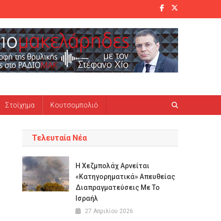
Στοίχημα
Κουτσομπολιό
Τελευταία Νέα
Η Χεζμπολάχ Αρνείται
«κατηγορηματικά» Απευθείας
Διαπραγματεύσεις Με Το
Ισραήλ
27 Απριλίου 2026