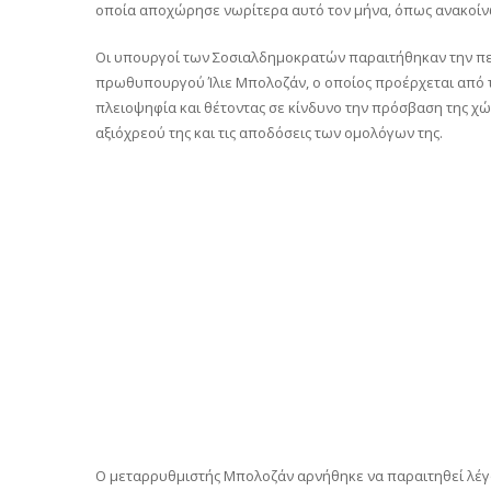
οποία αποχώρησε νωρίτερα αυτό τον μήνα, όπως ανακοί
Οι υπουργοί των Σοσιαλδημοκρατών παραιτήθηκαν την π
πρωθυπουργού Ίλιε Μπολοζάν, ο οποίος προέρχεται από τ
πλειοψηφία και θέτοντας σε κίνδυνο την πρόσβαση της χώ
αξιόχρεού της και τις αποδόσεις των ομολόγων της.
Ο μεταρρυθμιστής Μπολοζάν αρνήθηκε να παραιτηθεί λέγον