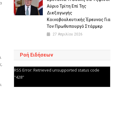
α
Αύριο Τρίτη Επί Της
Διεξαγωγής
Κοινοβουλευτικής Έρευνας Για
Τον Πρωθυπουργό Στάρμερ
27 Απριλίου 2026
Ροή Ειδήσεων
ι
ς.
RSS Error: Retrieved unsupported status code
"428"
ι