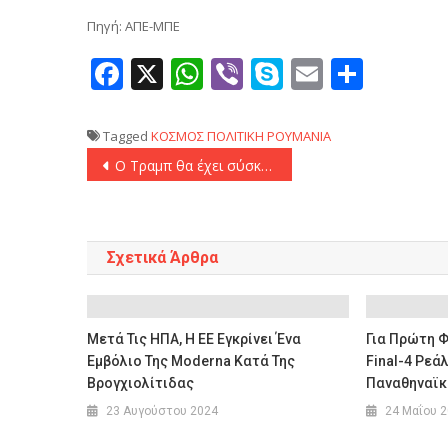
Πηγή: ΑΠΕ-ΜΠΕ
Facebook
X
WhatsApp
Viber
Skype
Email
Μοιρ
Tagged
ΚΟΣΜΟΣ
ΠΟΛΙΤΙΚΗ
ΡΟΥΜΑΝΙΑ
Πλοήγηση
Ο Τραμπ θα έχει σύσκεψη κρίσης με συνεργάτες του για το Ιράν, σύμφωνα με αμερικανικά ΜΜΕ
άρθρων
Σχετικά Άρθρα
Μετά Τις ΗΠΑ, Η ΕΕ Εγκρίνει Ένα
Για Πρώτη Φ
Εμβόλιο Της Moderna Κατά Της
Final-4 Ρεά
Βρογχιολίτιδας
Παναθηναϊκ
23 Αυγούστου 2024
24 Μαΐου 