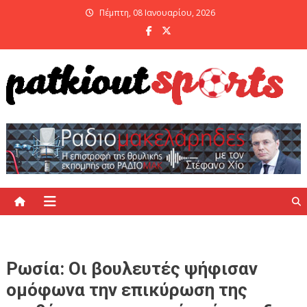
Skip
Πέμπτη, 08 Ιανουαρίου, 2026
to
content
PatKiout Sports
Ό,τι θες να μάθεις στο patkiout – Όλα τα Αθλητικά Νέα
Ρωσία: Οι βουλευτές ψήφισαν
ομόφωνα την επικύρωση της