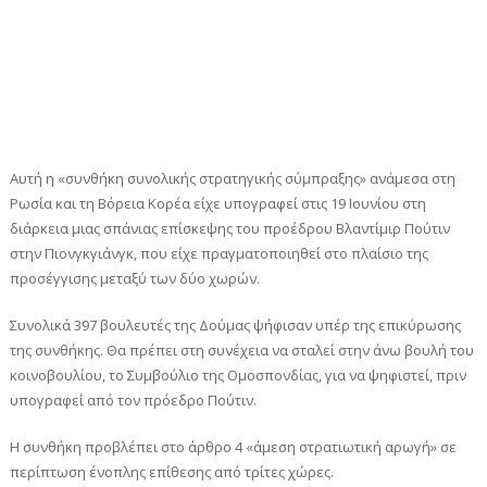
Αυτή η «συνθήκη συνολικής στρατηγικής σύμπραξης» ανάμεσα στη
Ρωσία και τη Βόρεια Κορέα είχε υπογραφεί στις 19 Ιουνίου στη
διάρκεια μιας σπάνιας επίσκεψης του προέδρου Βλαντίμιρ Πούτιν
στην Πιονγκγιάνγκ, που είχε πραγματοποιηθεί στο πλαίσιο της
προσέγγισης μεταξύ των δύο χωρών.
Συνολικά 397 βουλευτές της Δούμας ψήφισαν υπέρ της επικύρωσης
της συνθήκης. Θα πρέπει στη συνέχεια να σταλεί στην άνω βουλή του
κοινοβουλίου, το Συμβούλιο της Ομοσπονδίας, για να ψηφιστεί, πριν
υπογραφεί από τον πρόεδρο Πούτιν.
Η συνθήκη προβλέπει στο άρθρο 4 «άμεση στρατιωτική αρωγή» σε
περίπτωση ένοπλης επίθεσης από τρίτες χώρες.