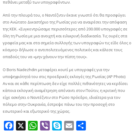
πεθάνει μεταξύ των υπογραφόντων.
Από την πλευρά του, ο Ναντέζντιν έκανε γνωστό ότι θα προσφύγει
στο Ανώτατο Δικαστήριο της Ρωσίας για να αναιρέσει την απόφαση
της ΚΕΚ. «Συγκεντρώσαμε περισσότερες από 200.000 υπογραφές σε
όλη τη Ρωσία με μια ανοιχτή και ειλικρινή διαδικασία. Τις ουρές στα
γραφεία μας και στα σημεία συλλογής των υπογραφών τις είδε όλος ο
κόσμος» δήλωσε ο αντιπολιτευόμενος πολιτικός και κάλεσε τους
οπαδούς του να «μην χάνουν την πίστη τους».
Ο Boris Nadezhdin μεταφέρει κουτί με υπογραφές για την
υποψηφιότητά του στις προεδρικές εκλογές της Ρωσίας (AP Photo)
Αν και σε κάθε περίπτωση δεν είχε πολλές πιθανότητες να κερδίσει
κάποια εκλογική αναμέτρηση απέναντι στον Πούτιν, η κριτική που
είχε ασκήσει ο Ναντέζντιν στο Ρώσο πρόεδρο, ιδιαίτερα για τον
πόλεμο στην Ουκρανία, έστρεψε πάνω του την προσοχή στο
εσωτερικό και εξωτερικό της χώρας.
Facebook
X
WhatsApp
Viber
Skype
Email
Μοιραστεί