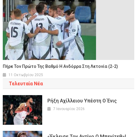
Πήρε Τον Πρώτο Της Βαθμό Η Ανδόρρα Στη Λετονία (2-2)
11 Οκτωβρίου 2025
Τελευταία Νέα
Ρήξη Αχίλλειου Υπέστη Ο Ένις
7 Ιανουαρίου 2026
«Έκλεισε Τον Αντίνο Ο Μπενίτεθ»!