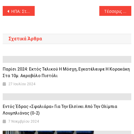
Πλοήγηση
ΗΠΑ: Στη εντατική ο υπουργός Άμυνας Όστιν
Τέσσερις νεκροί σε ναυτιλιακή εταιρεία στη Γλυφάδα – Ανάμεσά τους και ο Αιγύπτιος δράστης
άρθρων
Σχετικά Άρθρα
Παρίσι 2024: Εκτός Τελικού Η Μόσχη, Εγκατέλειψε Η Κορακάκη
Στα 10μ. Αεροβόλο Πιστόλι
27 Ιουλίου 2024
Εντός Έδρας «σφαλιάρα» Για Την Ελσίνκι Από Την Ολίμπια
Λουμπλιάνας (0-2)
7 Νοεμβρίου 2024