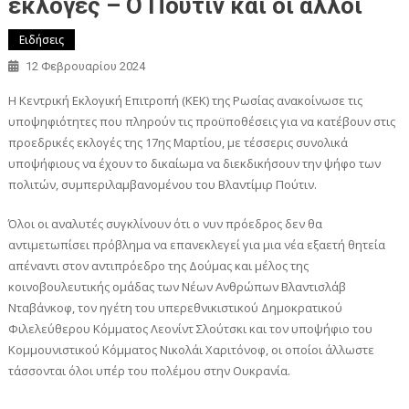
εκλογές – Ο Πούτιν και οι άλλοι
Ειδήσεις
12 Φεβρουαρίου 2024
Η Κεντρική Εκλογική Επιτροπή (ΚΕΚ) της Ρωσίας ανακοίνωσε τις
υποψηφιότητες που πληρούν τις προϋποθέσεις για να κατέβουν στις
προεδρικές εκλογές της 17ης Μαρτίου, με τέσσερις συνολικά
υποψήφιους να έχουν το δικαίωμα να διεκδικήσουν την ψήφο των
πολιτών, συμπεριλαμβανομένου του Βλαντίμιρ Πούτιν.
Όλοι οι αναλυτές συγκλίνουν ότι ο νυν πρόεδρος δεν θα
αντιμετωπίσει πρόβλημα να επανεκλεγεί για μια νέα εξαετή θητεία
απέναντι στον αντιπρόεδρο της Δούμας και μέλος της
κοινοβουλευτικής ομάδας των Νέων Ανθρώπων Βλαντισλάβ
Νταβάνκοφ, τον ηγέτη του υπερεθνικιστικού Δημοκρατικού
Φιλελεύθερου Κόμματος Λεονίντ Σλούτσκι και τον υποψήφιο του
Κομμουνιστικού Κόμματος Νικολάι Χαριτόνοφ, οι οποίοι άλλωστε
τάσσονται όλοι υπέρ του πολέμου στην Ουκρανία.