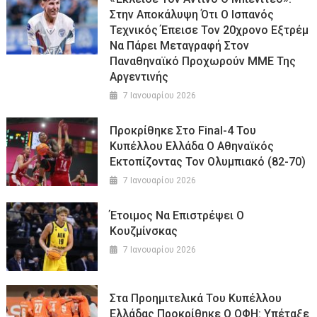
Στην Αποκάλυψη Ότι Ο Ισπανός
Τεχνικός Έπεισε Τον 20χρονο Εξτρέμ
Να Πάρει Μεταγραφή Στον
Παναθηναϊκό Προχωρούν ΜΜΕ Της
Αργεντινής
7 Ιανουαρίου 2026
Προκρίθηκε Στο Final-4 Του
Κυπέλλου Ελλάδα Ο Αθηναϊκός
Εκτοπίζοντας Τον Ολυμπιακό (82-70)
7 Ιανουαρίου 2026
Έτοιμος Να Επιστρέψει Ο
Κουζμίνσκας
7 Ιανουαρίου 2026
Στα Προημιτελικά Του Κυπέλλου
Ελλάδας Προκρίθηκε Ο ΟΦΗ: Υπέταξε