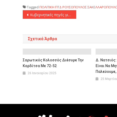
Tagged
ΠΟΛΙΤΙΚΗ
ΠΤΔ
ΡΟΥΣΟΠΟΥΛΟΣ
ΣΑΚΕΛΛΑΡΟΠΟΥΛ
Πλοήγηση
Κυβερνητικές πηγές για τους αγρότες: «Αν υπάρχει θεσμικό όργανο ο πρωθυπουργός θα τους δει»
άρθρων
Σχετικά Άρθρα
Σαρωτικός Κολοσσός Διέσυρε Την
Δ. Νατσιός:
Καρδίτσα Με 72-52
Είναι Να Μη
Παλεύουμε,
26 Ιανουαρίου 2025
25 Μαρτίο