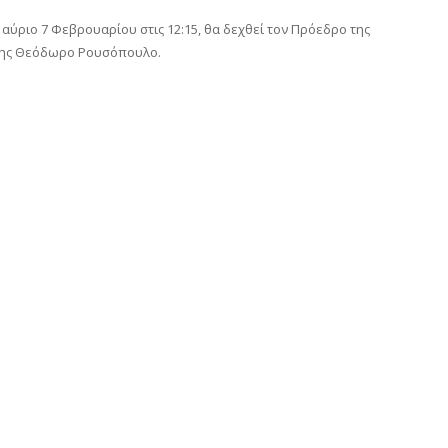
ύριο 7 Φεβρουαρίου στις 12:15, θα δεχθεί τον Πρόεδρο της
πης Θεόδωρο Ρουσόπουλο.
αστείτε