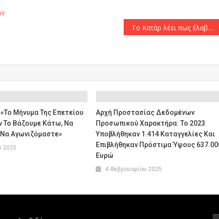
ΟΥ
Το Κατάρ λέει πως έλαβε μια «θετική» απάντηση από τη Χαμάς για ένα σχέδιο συμφωνίας
 «Το Μήνυμα Της Επετείου
Αρχή Προστασίας Δεδομένων
ν Το Βάζουμε Κάτω, Να
Προσωπικού Χαρακτήρα: Το 2023
 Να Αγωνιζόμαστε»
Υποβλήθηκαν 1.414 Καταγγελίες Και
Επιβλήθηκαν Πρόστιμα Ύψους 637.00
υ 2025
Ευρώ
4 Φεβρουαρίου 2025