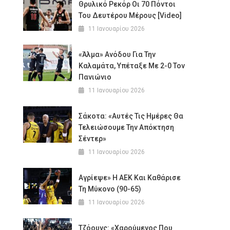
Θρυλικό Ρεκόρ Οι 70 Πόντοι
Του Δευτέρου Μέρους [Video]
11 Ιανουαρίου 2026
«Άλμα» Ανόδου Για Την
Καλαμάτα, Υπέταξε Με 2-0 Τον
Πανιώνιο
11 Ιανουαρίου 2026
Σάκοτα: «Αυτές Τις Ημέρες Θα
Τελειώσουμε Την Απόκτηση
Σέντερ»
11 Ιανουαρίου 2026
Αγρίεψε» Η ΑΕΚ Και Καθάρισε
Τη Μύκονο (90-65)
11 Ιανουαρίου 2026
Τζόουνς: «Χαρούμενος Που