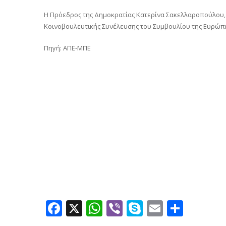
H Πρόεδρος της Δημοκρατίας Κατερίνα Σακελλαροπούλου, α
Κοινοβουλευτικής Συνέλευσης του Συμβουλίου της Ευρώ
Πηγή: ΑΠΕ-ΜΠΕ
Facebook
X
WhatsApp
Viber
Skype
Email
Μοιρ