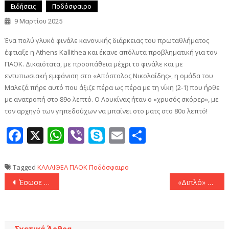
Ειδήσεις
Ποδόσφαιρο
9 Μαρτίου 2025
Ένα πολύ γλυκό φινάλε κανονικής διάρκειας του πρωταθλήματος
έφτιαξε η Athens Kallithea και έκανε απόλυτα προβληματική για τον
ΠΑΟΚ. Δικαιότατα, με προσπάθεια μέχρι το φινάλε και με
εντυπωσιακή εμφάνιση στο «Απόστολος Νικολαΐδης», η ομάδα του
Μαλεζά πήρε αυτό που άξιζε πέρα ως πέρα με τη νίκη (2-1) που ήρθε
με ανατροπή στο 89ο λεπτό. Ο Λουκίνας ήταν ο «χρυσός σκόρερ», με
τον αρχηγό των γηπεδούχων να μπαίνει στο ματς στο 80ο λεπτό!
Facebook
X
WhatsApp
Viber
Skype
Email
Μοιραστεί
Tagged
ΚΑΛΛΙΘΕΑ
ΠΑΟΚ
Ποδόσφαιρο
Πλοήγηση
Έσωσε τον βαθμό στο 90′ ο Παναθηναϊκός με Μαξίμοβιτς κόντρα στον δυνατό Ατρόμητο (1-1)
«Διπλό» σωτηρίας ο Πανσερραϊκός στην Τρίπολη! (1-2)
άρθρων