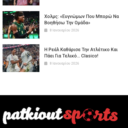
Χολμς: «Ευγνώμων Που Μπορώ Να
Βοηθήσω Την Ομάδα»
8 Ιανουαρίου 2026
Η Ρεάλ Καθάρισε Την Ατλέτικο Και
Πάει Για Τελικό… Clasico!
8 Ιανουαρίου 2026