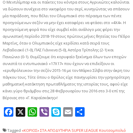
Ο Μεντιλίμπαρ και οι παίκτες του κόντρα στους Αγρινιώτες καλούνται
να δώσουν συνέχεια στο νικηφόρο του σερί, κυνηγώντας να σπάσουν
μία παράδοση, που θέλει τον Ολυμπιακό στο πέρασμα των πέντε
προηγούμενων σεζόν να μην έχει καταφέρει να φτάσει στο «4Χ4». Η
προηγούμενη φορά που είχε συμβεί κάτι ανάλογο μας φέρει την
αγωνιστική περίοδο 2018-19 στους πρώτους μήνες θητείας του Πέδρο
Μαρτίνς, όταν ο Ολυμπιακός είχε κερδίσει κατά σειρά τους
Λεβαδειακό (1-0), ΠΑΣ Γιάννινα (5-0), Αστέρα Τρίπολης (2-1) και
Πανιώνιο (0-1). Θυμίζουμε ότι κορυφαίο ξεκίνημα όλων των εποχών
συνιστά το εντυπωσιακό «17Χ17» που έχουν να επιδείξουν οι
«ερυθρόλευκοι» την σεζόν 2015-16 με τον Μάρκο Σίλβα στην άκρη του
πάγκου τους. Τότε όπου ο Θρύλος είχε πανηγυρίσει την γρηγορότερη
μαθηματική κατάκτηση πρωταθλήματος της ιστορίας τους, αφού είχε
κάνει γύρο θριάμβου στις 28 Φεβρουαρίου του 2016 στο 3-0 επί της
Βέροιας στο «Γ. Καραίσκάκης»!
Facebook
X
WhatsApp
Viber
Skype
Email
Μοιραστεί
Tagged
«ΚΟΡΙΟΣ» ΣΤΑ ΑΠΟΔΥΤΗΡΙΑ
SUPER LEAGUE
Κουτσομπολιό