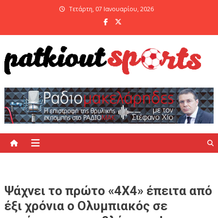
Skip
Τετάρτη, 07 Ιανουαρίου, 2026
to
content
PatKiout Sports
Ό,τι θες να μάθεις στο patkiout – Όλα τα Αθλητικά Νέα
Ψάχνει το πρώτο «4Χ4» έπειτα από
έξι χρόνια ο Ολυμπιακός σε