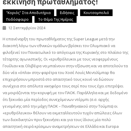
εκκίνηση πρωταθλήματος!
"Κοριός" Στα Αποδυτήρια
Ειδήσεις
Κουτσομπολιό
Ποδόσφαιρο
Το Θέμα Της Ημέρας
12 Σεπτεμβρίου 2024
Η επανέναρξη του πρωταθλήματος της Super League μετά την
διακοπή λόγω των εθνικών ομάδων βρίσκει τον Ολυμπιακό να
φιλοξενεί τον Παναιτωλικό το απόγευμα της Κυριακής στο πλαίσιο της
τέταρτης αγωνιστικής. Οι «ερυθρόλευκοι με τους νεοφερμένους
Γουίλιαν και Ολιβέιρα να μπαίνουν στην εξίσωση και να αποτελούν τα
δύο νέα «όπλα» στην φαρέτρα του Χοσέ Λουίς Μεντιλίμπαρ θα
επιχειρήσουν μπροστά στο απαιτητικό τους κοινό να δώσουν
συνέχεια στο απόλυτα νικηφόρο τους σερί που τους έχει επιτρέψει
να μοιράζονται την κορυφή με τον ΠΑΟΚ. Παράλληλα και με δεδομένο
ότι ξεκινάει μία περίοδος συνεχόμενων ντέρμπι (σ.σ. αρχής
γενομένης από την μάχη ΠΑΟΚ – Παναθηναϊκού στην Τούμπα) οι
«ερυθρόλευκοι» θέλουν να εκμεταλλευτούν τυχόν απώλειες όλων
των διεκδικητών πριν ξεκινήσει και για τους ίδιους μία πολύ
απαιτητική σειρά κρίσιμων αναμετρήσεων σε Ελλάδα και Europa