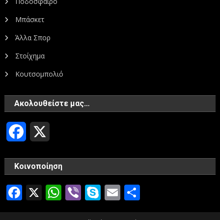
Ποδόσφαιρο
Μπάσκετ
Άλλα Σπορ
Στοίχημα
Κουτσομπολιό
Ακολουθείστε μας…
Facebook
X
Κοινοποίηση
Facebook
X
WhatsApp
Viber
Skype
Email
Μοιραστεί