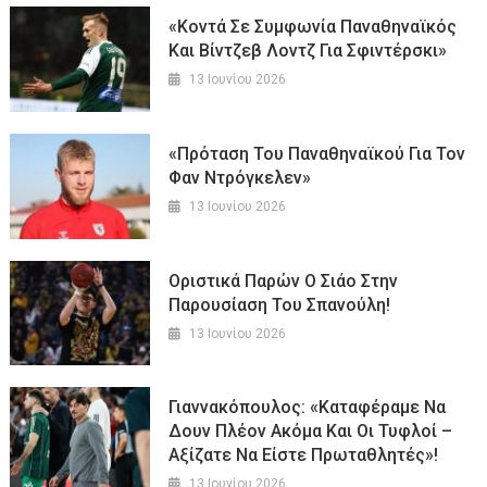
«Κοντά Σε Συμφωνία Παναθηναϊκός
Και Βίντζεβ Λοντζ Για Σφιντέρσκι»
13 Ιουνίου 2026
«Πρόταση Του Παναθηναϊκού Για Τον
Φαν Ντρόγκελεν»
13 Ιουνίου 2026
Οριστικά Παρών Ο Σιάο Στην
Παρουσίαση Του Σπανούλη!
13 Ιουνίου 2026
Γιαννακόπουλος: «Καταφέραμε Να
Δουν Πλέον Ακόμα Και Οι Τυφλοί –
Αξίζατε Να Είστε Πρωταθλητές»!
13 Ιουνίου 2026