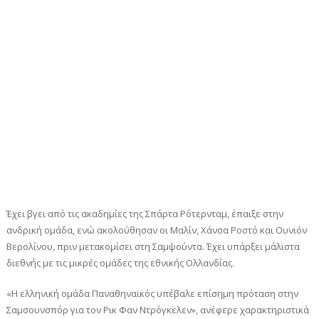
Έχει βγει από τις ακαδημίες της Σπάρτα Ρότερνταμ, έπαιξε στην
ανδρική ομάδα, ενώ ακολούθησαν οι Μαλίν, Χάνσα Ροστό και Ουνιόν
Βερολίνου, πριν μετακομίσει στη Σαμψούντα. Έχει υπάρξει μάλιστα
διεθνής με τις μικρές ομάδες της εθνικής Ολλανδίας.
«Η ελληνική ομάδα Παναθηναϊκός υπέβαλε επίσημη πρόταση στην
Σαμσουνσπόρ για τον Ρικ Φαν Ντρόγκελεν», ανέφερε χαρακτηριστικά