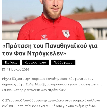
«Πρόταση του Παναθηναϊκού για
τον Φαν Ντρόγκελεν»
Ειδήσεις
Κουτσομπολιό
Ποδόσφαιρο
13 Ιουνίου 2026
Ρίχνει δίχτυα στην Τουρκία ο Παναθηναϊκός; Σύμφωνα με τον
δημοσιογράφο, Σαλίμ Μανάβ, οι «πράσινοι» έχουν προσεγγίσει την
Σάμσουνσπορ για τον Ρικ Φαν Ντρόγκελεν.
Ο 27χρονος Ολλανδός στόπερ αγωνίζεται στον τουρκικό σύλλογο
εδώ και μια τριετία, ενώ έχει συμβόλαιο για δύο ακόμη χρόνια.